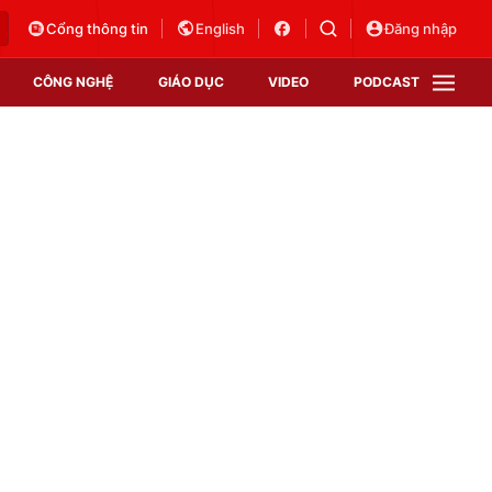
Cổng thông tin
English
Đăng nhập
CÔNG NGHỆ
GIÁO DỤC
VIDEO
PODCAST
VTV Money
VTV Thể thao
VTV Sức khoẻ
Bất động sản
Thị trường 24h
Tấm lòng Việt
Vươn mình bằng AI
VTV4
VTV8
VTV9
Lịch phát sóng
Giao lưu trực tuyến
Sự kiện