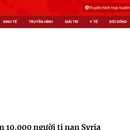
Truyền hình trực tuyến
KINH TẾ
TRUYỀN HÌNH
GIẢI TRÍ
Y TẾ
ĐỜI SỐNG
Pháp luật
Y tế
Truyền hình
Multimedia
Phim VTV
Video
Hậu trường
Shorts video
Nhân vật
Podcast
Khán giả
EMagazine
Giải sao mai
Photo
n 10.000 người tị nạn Syria
Infographic