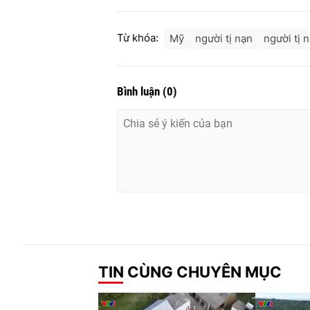
Từ khóa:
Mỹ
người tị nạn
người tị 
Bình luận
(
0
)
TIN CÙNG CHUYÊN MỤC