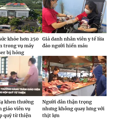
sức khỏe hơn 250
Giả danh nhân viên y tế lừa
n trong vụ máy
đảo người hiến máu
ser bị hỏng
Hạ khen thưởng
Người dân thận trọng
 giáo viên vụ
nhưng không quay lưng với
 quỹ từ thiện
thịt lợn