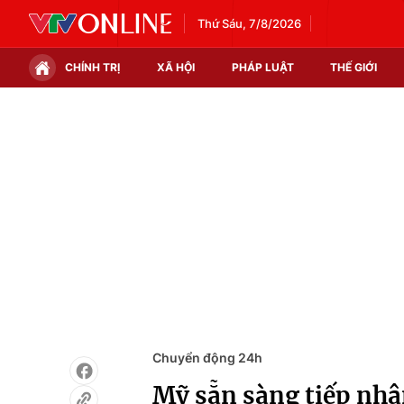
Thứ Sáu, 7/8/2026
CHÍNH TRỊ
XÃ HỘI
PHÁP LUẬT
THẾ GIỚI
Chính trị
Xã hội
Thế giới
Kinh tế
Tin tức
Tài chính
Thế giới đó đây
Thị trường
Câu chuyện quốc tế
Góc doanh nghiệp
Dữ liệu và đời sống
Chuyển động 24h
Mỹ sẵn sàng tiếp nhậ