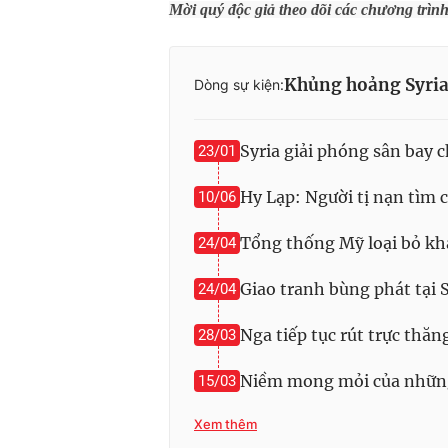
Mời quý độc giả theo dõi các chương trìn
Khủng hoảng Syri
Dòng sự kiện:
Syria giải phóng sân bay ch
23/01
Hy Lạp: Người tị nạn tìm c
10/06
Tổng thống Mỹ loại bỏ khả
24/04
Giao tranh bùng phát tại 
24/04
Nga tiếp tục rút trực thăn
28/03
Niềm mong mỏi của những 
15/03
Xem thêm