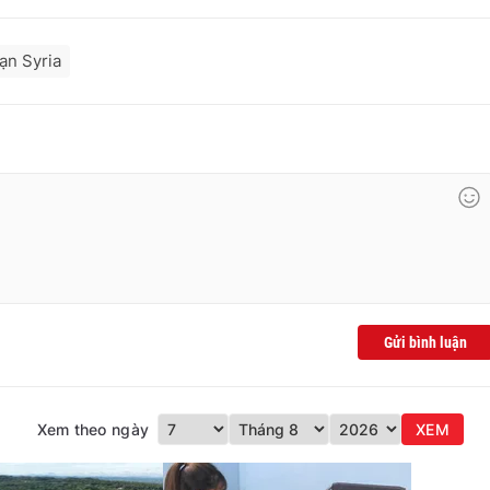
nạn Syria
Gửi bình luận
Xem theo ngày
XEM