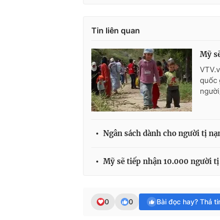
Tin liên quan
Mỹ sẽ
VTV.v
quốc 
người
Ngân sách dành cho người tị nạn
Mỹ sẽ tiếp nhận 10.000 người tị
0
0
Bài đọc hay? Thả t