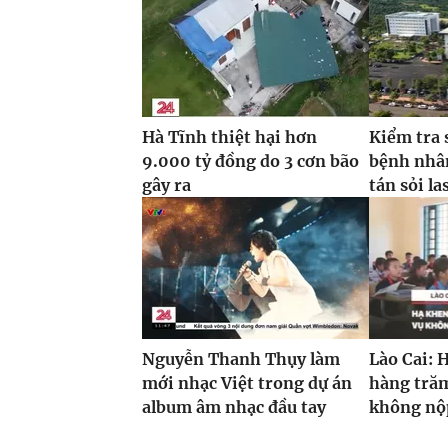
Hà Tĩnh thiệt hại hơn
Kiểm tra 
9.000 tỷ đồng do 3 cơn bão
bệnh nhâ
gây ra
tán sỏi la
Nguyễn Thanh Thụy làm
Lào Cai: 
mới nhạc Việt trong dự án
hàng trăm
album âm nhạc đầu tay
không nộp