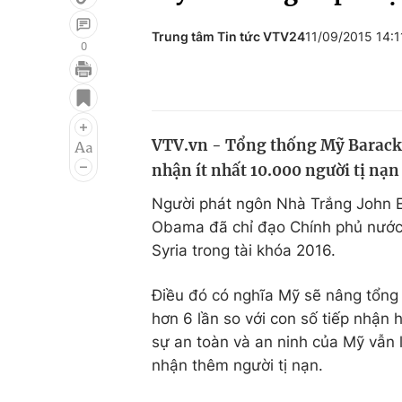
Trung tâm Tin tức VTV24
11/09/2015 14:
0
Giải trí
Đời sống
Điện ảnh
Du lịch
VTV.vn - Tổng thống Mỹ Barack 
Âm nhạc
Làm đẹp
nhận ít nhất 10.000 người tị nạn
Sao
Chất lượng cuộc sốn
Người phát ngôn Nhà Trắng John E
Obama đã chỉ đạo Chính phủ nước 
Syria trong tài khóa 2016.
Điều đó có nghĩa Mỹ sẽ nâng tổng 
hơn 6 lần so với con số tiếp nhận
sự an toàn và an ninh của Mỹ vẫn l
nhận thêm người tị nạn.