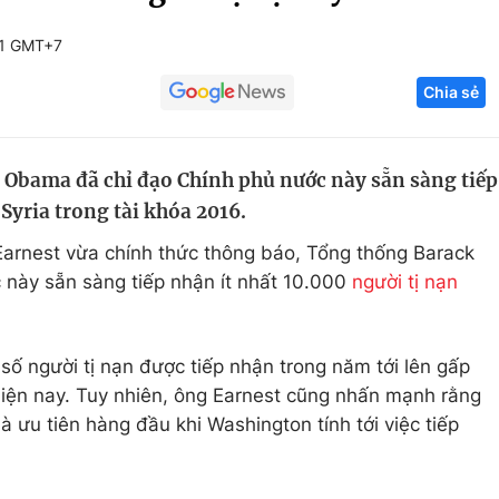
Góc ảnh
11 GMT+7
Chia sẻ
Giáo dục
Công nghệ
Tuyển sinh
Hitech Công ng
Obama đã chỉ đạo Chính phủ nước này sẵn sàng tiếp
Học trực tuyến
Sản phẩm
 Syria trong tài khóa 2016.
g
Thị trường
arnest vừa chính thức thông báo, Tổng thống Barack
Tư vấn
này sẵn sàng tiếp nhận ít nhất 10.000
người tị nạn
số người tị nạn được tiếp nhận trong năm tới lên gấp
 hiện nay. Tuy nhiên, ông Earnest cũng nhấn mạnh rằng
à ưu tiên hàng đầu khi Washington tính tới việc tiếp