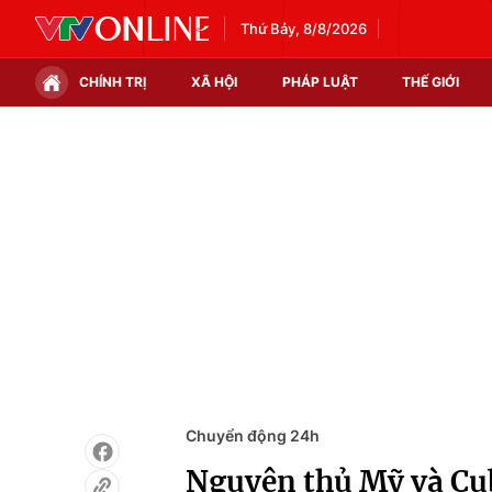
Thứ Bảy, 8/8/2026
CHÍNH TRỊ
XÃ HỘI
PHÁP LUẬT
THẾ GIỚI
Chính trị
Xã hội
Thế giới
Kinh tế
Tin tức
Tài chính
Thế giới đó đây
Thị trường
Câu chuyện quốc tế
Góc doanh nghiệp
Dữ liệu và đời sống
Chuyển động 24h
Nguyên thủ Mỹ và Cub