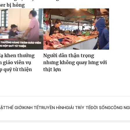
ser bị hỏng
Hạ khen thưởng
Người dân thận trọng
 giáo viên vụ
nhưng không quay lưng với
 quỹ từ thiện
thịt lợn
UẬT
THẾ GIỚI
KINH TẾ
TRUYỀN HÌNH
GIẢI TRÍ
Y TẾ
ĐỜI SỐNG
CÔNG NG