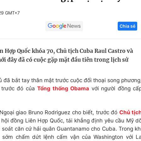
Góc ảnh
:29 GMT+7
Chia sẻ
Giáo dục
Công nghệ
Tuyển sinh
Hitech Công ng
ên Hợp Quốc khóa 70, Chủ tịch Cuba Raul Castro và
Học trực tuyến
Sản phẩm
 đây đã có cuộc gặp mặt đầu tiên trong lịch sử
g
Thị trường
Tư vấn
 đã bắt tay thân mật trước cuộc đối thoại song phương
y trước đó của
Tổng thống Obama
với người đồng cấ
Ngoại giao Bruno Rodriguez cho biết, trước đó
Chủ tịc
i hội đồng Liên Hợp Quốc, tái khẳng định yêu cầu Mỹ d
m soát căn cứ hải quân Guantanamo cho Cuba. Trong kh
i sớm chấm dứt lệnh cấm vận của Washington với L