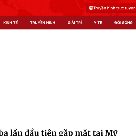
Truyền hình trực tuyến
KINH TẾ
TRUYỀN HÌNH
GIẢI TRÍ
Y TẾ
ĐỜI SỐNG
Pháp luật
Y tế
Truyền hình
Multimedia
Phim VTV
Video
Hậu trường
Shorts video
Nhân vật
Podcast
Khán giả
EMagazine
Giải sao mai
Photo
a lần đầu tiên gặp mặt tại Mỹ
Infographic