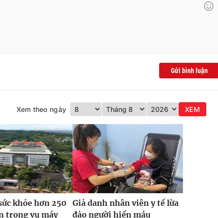
Gửi bình luận
Xem theo ngày
XEM
sức khỏe hơn 250
Giả danh nhân viên y tế lừa
n trong vụ máy
đảo người hiến máu