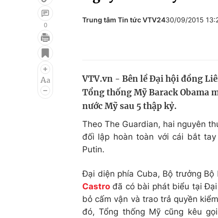
Trung tâm Tin tức VTV24
30/09/2015 13
0
Giải trí
Đời sống
Điện ảnh
Du lịch
VTV.vn - Bên lề Đại hội đồng Li
Âm nhạc
Làm đẹp
Tổng thống Mỹ Barack Obama mới
Sao
Chất lượng cuộc sốn
nước Mỹ sau 5 thập kỷ.
Theo The Guardian, hai nguyên thủ
đối lập hoàn toàn với cái bắt ta
Putin.
Đại diện phía Cuba, Bộ trưởng Bộ 
Castro
đã có bài phát biểu tại Đạ
bỏ cấm vận và trao trả quyền kiể
đó, Tổng thống Mỹ cũng kêu gọ