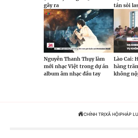
gây ra
tán sỏi la
Nguyễn Thanh Thụy làm
Lào Cai: 
mới nhạc Việt trong dự án
hàng trăm
album âm nhạc đầu tay
không nộp
CHÍNH TRỊ
XÃ HỘI
PHÁP L