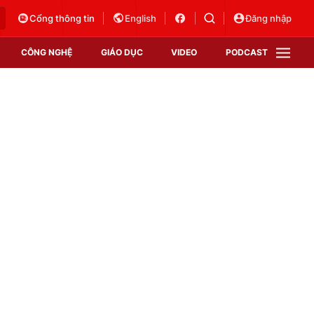
Cổng thông tin
English
Đăng nhập
CÔNG NGHỆ
GIÁO DỤC
VIDEO
PODCAST
VTV Money
VTV Thể thao
VTV Sức khoẻ
Bất động sản
Thị trường 24h
Tấm lòng Việt
Vươn mình bằng AI
VTV4
VTV8
VTV9
Lịch phát sóng
Giao lưu trực tuyến
Sự kiện