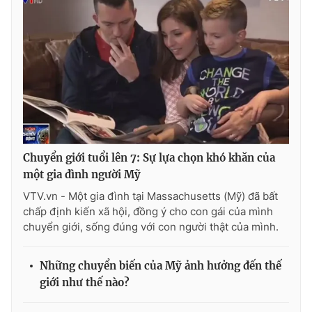
THỜI BÁO VTV
Theo dõi báo trên
Chuyển giới tuổi lên 7: Sự lựa chọn khó khăn của
một gia đình người Mỹ
Cơ quan chủ quản:
Đài Truyền hình Việt Nam
Cơ quan báo chí:
Thời báo VTV
VTV.vn - Một gia đình tại Massachusetts (Mỹ) đã bất
chấp định kiến xã hội, đồng ý cho con gái của mình
Giấy phép hoạt động báo in và báo điện tử số 483/GP-BTTTT
chuyển giới, sống đúng với con người thật của mình.
cấp ngày 29/12/2023
Tổng Biên tập:
Vũ Thanh Thủy
Những chuyển biến của Mỹ ảnh hưởng đến thế
Phó Tổng Biên tập:
Nguyễn Thị Mỹ Hạnh, Phạm Quốc Thắng,
Nguyễn Trọng Ninh
giới như thế nào?
Tổng đài VTV:
024.38 355 931 - 024.38 355 932