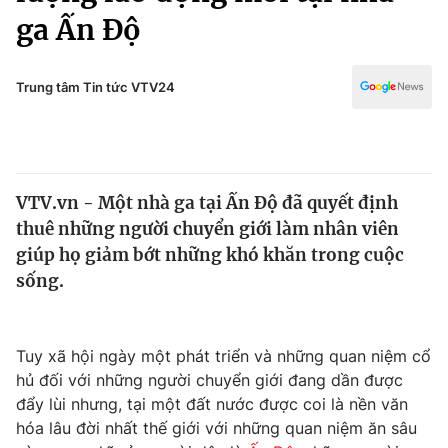
Chính trị
ga Ấn Độ
Truyền hình
Văn hóa - Giải trí
Xã hội
Y tế
Trung tâm Tin tức VTV24
Đời sống
Pháp luật
Công nghệ
Giáo dục
Y tế
VTV.vn - Một nhà ga tại Ấn Độ đã quyết định
thuê những người chuyển giới làm nhân viên
Thế giới
giúp họ giảm bớt những khó khăn trong cuộc
Tin tức
sống.
Kinh tế
Thế giới đó đây
Tài chính
Dữ liệu và đời sống
Tuy xã hội ngày một phát triển và những quan niệm cổ
Câu chuyện quốc tế
Thị trường
hủ đối với những người chuyển giới đang dần được
đẩy lùi nhưng, tại một đất nước được coi là nền văn
Truyền hình
Góc doanh nghiệp
hóa lâu đời nhất thế giới với những quan niệm ăn sâu