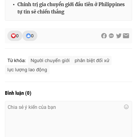
Ðiện thoại Thời báo VTV:
024.66 897 897
Chính trị gia chuyển giới đầu tiên ở Philippines
tự tin sẽ chiến thắng
Email:
toasoan@vtv.vn
Liên hệ quảng cáo:
024-7300.7108
0
0
Từ khóa:
Người chuyển giới
phân biệt đối xử
lực lượng lao động
Bình luận
(
0
)
® Cấm sao chép dưới mọi hình thức nếu không có sự chấp
thuận bằng văn bản. Ghi rõ nguồn VTV.vn khi phát hành lại
thông tin từ website này.