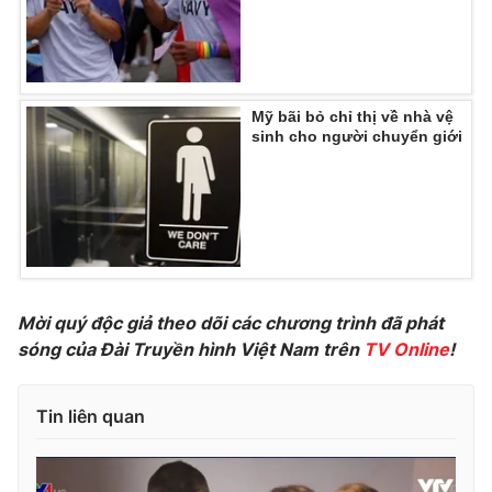
Photo
Infographic
Video
Shorts video
Mỹ bãi bỏ chỉ thị về nhà vệ
sinh cho người chuyển giới
VTV Money
VTV Thể thao
VTV Sức khoẻ
Bất động sản
Thị trường 24h
Tấm lòng Việt
Mời quý độc giả theo dõi các chương trình đã phát
sóng của Đài Truyền hình Việt Nam trên
TV Online
!
VTV4
Vươn mình bằng AI
Tin liên quan
VTV9
VTV8
Liên hệ tòa soạn
English