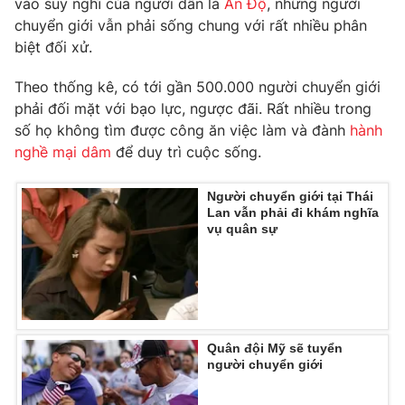
vào suy nghĩ của người dân là
Ấn Độ
, những người
Phim VTV
Giải trí
chuyển giới vẫn phải sống chung với rất nhiều phân
Hậu trường
biệt đối xử.
Điện ảnh
Đời sống
Nhân vật
Theo thống kê, có tới gần 500.000 người chuyển giới
Âm nhạc
phải đối mặt với bạo lực, ngược đãi. Rất nhiều trong
Du lịch
Khán giả
Giáo dục
Sao
số họ không tìm được công ăn việc làm và đành
hành
Làm đẹp
Giải sao mai
nghề mại dâm
để duy trì cuộc sống.
Tuyển sinh
Công nghệ
Chất lượng cuộc sống
Học trực tuyến
Người chuyển giới tại Thái
Hitech Công nghệ tương lai
Lan vẫn phải đi khám nghĩa
Giao lưu trực tuyến
vụ quân sự
Sản phẩm
Lịch phát sóng
Thị trường
Tư vấn
Chuyên mục khác
Quân đội Mỹ sẽ tuyển
người chuyển giới
Emagazine
Podcast