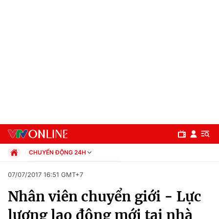
CHUYỂN ĐỘNG 24H
Chính trị
07/07/2017 16:51 GMT+7
Xã hội
Nhân viên chuyển giới - Lực
Pháp luật
Chuyên mục
Kinh tế
lượng lao động mới tại nhà
Thể thao