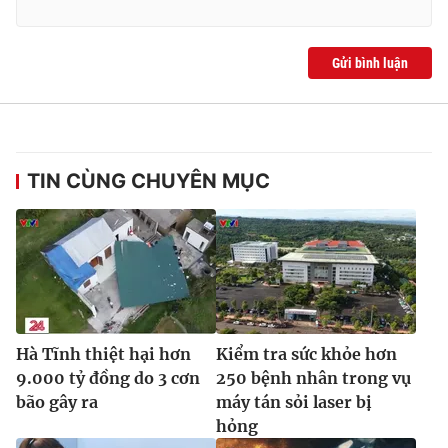
Gửi bình luận
THỜI BÁO VTV
TIN CÙNG CHUYÊN MỤC
Theo dõi báo trên
Cơ quan chủ quản:
Đài Truyền hình Việt Nam
Cơ quan báo chí:
Thời báo VTV
Giấy phép hoạt động báo in và báo điện tử số 483/GP-BTTTT
cấp ngày 29/12/2023
Hà Tĩnh thiệt hại hơn
Kiểm tra sức khỏe hơn
Tổng Biên tập:
Vũ Thanh Thủy
9.000 tỷ đồng do 3 cơn
250 bệnh nhân trong vụ
Phó Tổng Biên tập:
Nguyễn Thị Mỹ Hạnh, Phạm Quốc Thắng,
bão gây ra
máy tán sỏi laser bị
Nguyễn Trọng Ninh
hỏng
Tổng đài VTV:
024.38 355 931 - 024.38 355 932