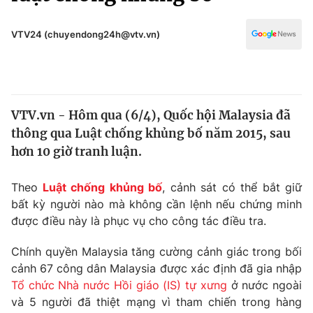
Chính trị
Truyền hình
Văn hóa - Giải trí
VTV24 (chuyendong24h@vtv.vn)
Xã hội
Y tế
Đời sống
Pháp luật
Công nghệ
Giáo dục
VTV.vn - Hôm qua (6/4), Quốc hội Malaysia đã
Y tế
thông qua Luật chống khủng bố năm 2015, sau
hơn 10 giờ tranh luận.
Thế giới
Theo
Luật chống khủng bố
, cảnh sát có thể bắt giữ
Tin tức
bất kỳ người nào mà không cần lệnh nếu chứng minh
Kinh tế
được điều này là phục vụ cho công tác điều tra.
Thế giới đó đây
Tài chính
Dữ liệu và đời sống
Câu chuyện quốc tế
Chính quyền Malaysia tăng cường cảnh giác trong bối
Thị trường
cảnh 67 công dân Malaysia được xác định đã gia nhập
Tổ chức Nhà nước Hồi giáo (IS) tự xưng
ở nước ngoài
Truyền hình
Góc doanh nghiệp
và 5 người đã thiệt mạng vì tham chiến trong hàng