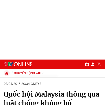
CHUYỂN ĐỘNG 24H
Chính trị
07/04/2015 20:34 GMT+7
Xã hội
Quốc hội Malaysia thông qua
Pháp luật
Chuyên mục
Kinh tế
luật chống khủng bố
Thể thao