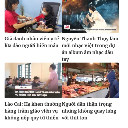
Ðiện thoại Thời báo VTV:
024.66 897 897
Email:
toasoan@vtv.vn
Liên hệ quảng cáo:
024-7300.7108
Giả danh nhân viên y tế
Nguyễn Thanh Thụy làm
lừa đảo người hiến máu
mới nhạc Việt trong dự
án album âm nhạc đầu
tay
® Cấm sao chép dưới mọi hình thức nếu không có sự chấp
Lào Cai: Hạ khen thưởng
Người dân thận trọng
thuận bằng văn bản. Ghi rõ nguồn VTV.vn khi phát hành lại
hàng trăm giáo viên vụ
nhưng không quay lưng
thông tin từ website này.
không nộp quỹ từ thiện
với thịt lợn