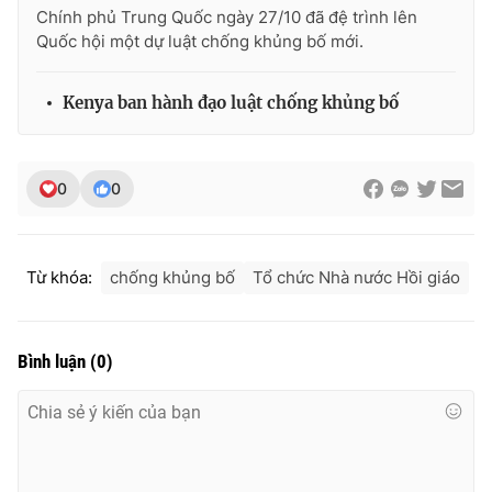
Chính phủ Trung Quốc ngày 27/10 đã đệ trình lên
Photo
Infographic
Quốc hội một dự luật chống khủng bố mới.
Video
Shorts video
Kenya ban hành đạo luật chống khủng bố
VTV Money
VTV Thể thao
0
0
VTV Sức khoẻ
Bất động sản
Từ khóa:
chống khủng bố
Tổ chức Nhà nước Hồi giáo
Thị trường 24h
Tấm lòng Việt
VTV4
Vươn mình bằng AI
Bình luận
(
0
)
VTV9
VTV8
Liên hệ tòa soạn
English