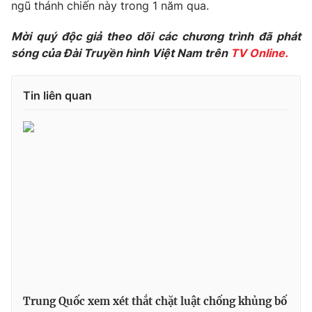
Phim VTV
ngũ thánh chiến này trong 1 năm qua.
Giải trí
Hậu trường
Mời quý độc giả theo dõi các chương trình đã phát
Điện ảnh
sóng của Đài Truyền hình Việt Nam trên
TV Online.
Đời sống
Nhân vật
Âm nhạc
Du lịch
Khán giả
Giáo dục
Tin liên quan
Sao
Làm đẹp
Giải sao mai
Tuyển sinh
Công nghệ
Chất lượng cuộc sống
Học trực tuyến
Hitech Công nghệ tương lai
Giao lưu trực tuyến
Sản phẩm
Lịch phát sóng
Thị trường
Tư vấn
Chuyên mục khác
Emagazine
Podcast
Trung Quốc xem xét thắt chặt luật chống khủng bố