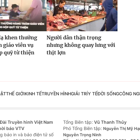
Hạ khen thưởng
Người dân thận trọng
 giáo viên vụ
nhưng không quay lưng với
 quỹ từ thiện
thịt lợn
UẬT
THẾ GIỚI
KINH TẾ
TRUYỀN HÌNH
GIẢI TRÍ
Y TẾ
ĐỜI SỐNG
CÔNG NG
Đài Truyền hình Việt Nam
Tổng Biên tập:
Vũ Thanh Thủy
hời báo VTV
Phó Tổng Biên tập:
Nguyễn Thị Mỹ Hạ
g báo in và báo điện tử số
Nguyễn Trọng Ninh