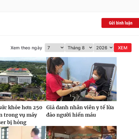
Gửi bình luận
Xem theo ngày
XEM
sức khỏe hơn 250
Giả danh nhân viên y tế lừa
n trong vụ máy
đảo người hiến máu
ser bị hỏng