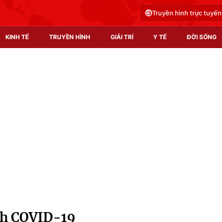
Truyền hình trực tuyến
KINH TẾ
TRUYỀN HÌNH
GIẢI TRÍ
Y TẾ
ĐỜI SỐNG
Pháp luật
Y tế
Truyền hình
Multimedia
Phim VTV
Video
Hậu trường
Shorts video
Nhân vật
Podcast
Khán giả
EMagazine
Giải sao mai
Photo
ch COVID-19
Infographic