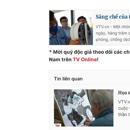
Sáng chế của
VTV.vn - Một nhóm
ngày, hàng trăm 
phòng, chống dịc
* Mời quý độc giả theo dõi các c
Nam trên
TV Online
!
Tin liên quan
Họa s
VTV.v
cuộc 
thần 