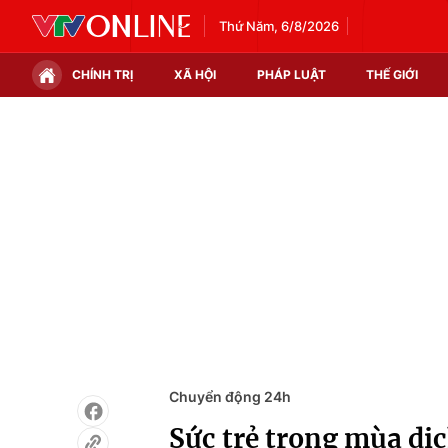
Thứ Năm, 6/8/2026
CHÍNH TRỊ
XÃ HỘI
PHÁP LUẬT
THẾ GIỚI
Chính trị
Xã hội
Thế giới
Kinh tế
Tin tức
Tài chính
Thế giới đó đây
Thị trường
Câu chuyện quốc tế
Góc doanh nghiệp
Dữ liệu và đời sống
Chuyển động 24h
Sức trẻ trong mùa dị