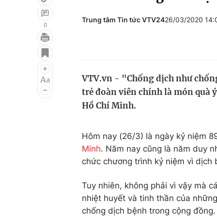
Trung tâm Tin tức VTV24
26/03/2020 14
0
Giải trí
Đời sống
Điện ảnh
Du lịch
VTV.vn - "Chống dịch như chống 
Âm nhạc
Làm đẹp
trẻ đoàn viên chính là món quà 
Sao
Chất lượng cuộc sốn
Hồ Chí Minh.
Hôm nay (26/3) là ngày kỷ niệm 8
Minh
. Năm nay cũng là năm duy nh
chức chương trình kỷ niệm vì dịch
Tuy nhiên, không phải vì vậy mà c
nhiệt huyết và tinh thần của nhữn
chống dịch bệnh trong cộng đồng.