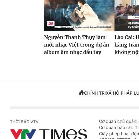
Nguyễn Thanh Thụy làm
Lào Cai: 
mới nhạc Việt trong dự án
hàng trăm
album âm nhạc đầu tay
không nộp
CHÍNH TRỊ
XÃ HỘI
PHÁP L
Cơ quan chủ quản:
THỜI BÁO VTV
Cơ quan báo chí:
T
Giấy phép hoạt độn