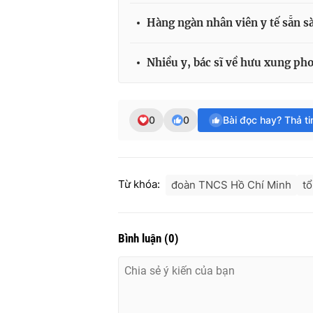
Hàng ngàn nhân viên y tế sẵn s
Nhiều y, bác sĩ về hưu xung ph
0
0
Bài đọc hay? Thả t
Từ khóa:
đoàn TNCS Hồ Chí Minh
tổ
Bình luận
(
0
)