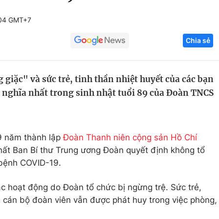
Góc ảnh
:04 GMT+7
Chia sẻ
Giáo dục
Công nghệ
Tuyển sinh
Hitech Công ng
giặc" và sức trẻ, tinh thần nhiệt huyết của các bạn
Học trực tuyến
Sản phẩm
ý nghĩa nhất trong sinh nhật tuổi 89 của Đoàn TNCS
g
Thị trường
Tư vấn
9 năm thành lập
Đoàn Thanh niên cộng sản Hồ Chí
ất Ban Bí thư Trung ương Đoàn quyết định không tổ
 bệnh COVID-19.
ác hoạt động do Đoàn tổ chức bị ngừng trệ. Sức trẻ,
g cán bộ đoàn viên vẫn được phát huy trong việc phòng,