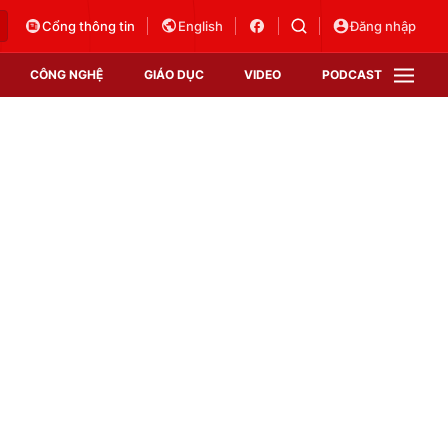
Cổng thông tin
English
Đăng nhập
CÔNG NGHỆ
GIÁO DỤC
VIDEO
PODCAST
VTV Money
VTV Thể thao
VTV Sức khoẻ
Bất động sản
Thị trường 24h
Tấm lòng Việt
Vươn mình bằng AI
VTV4
VTV8
VTV9
Lịch phát sóng
Giao lưu trực tuyến
Sự kiện