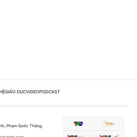
HỆ
GIÁO DỤC
VIDEO
PODCAST
nh, Phạm Quốc Thắng,