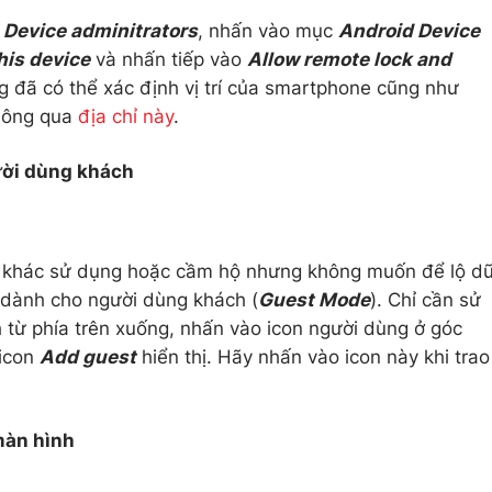
 Device adminitrators
, nhấn vào mục
Android Device
his device
và nhấn tiếp vào
Allow remote lock and
ng đã có thể xác định vị trí của smartphone cũng như
 thông qua
địa chỉ này
.
ười dùng khách
i khác sử dụng hoặc cầm hộ nhưng không muốn để lộ d
ộ dành cho người dùng khách (
Guest Mode
). Chỉ cần sử
 từ phía trên xuống, nhấn vào icon người dùng ở góc
 icon
Add guest
hiển thị. Hãy nhấn vào icon này khi trao
màn hình