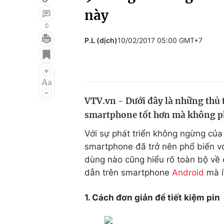
này
0
P.L (dịch)
10/02/2017 05:00 GMT+7
Giải trí
Đời sống
Điện ảnh
Du lịch
Âm nhạc
Làm đẹp
VTV.vn - Dưới đây là những thủ 
Sao
Chất lượng cuộc sốn
smartphone tốt hơn mà không phả
Với sự phát triển không ngừng củ
smartphone đã trở nên phổ biến vớ
dùng nào cũng hiểu rõ toàn bộ về c
dẫn trên smartphone
Android
mà ít
1. Cách đơn giản để tiết kiệm pin