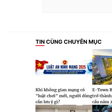
TIN CÙNG CHUYÊN MỤC
Khi không gian mạng có
E-Town B
"luật chơi" mới, người dùng
trở thành
cần lưu ý gì?
cầu năm 