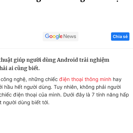
Góc ảnh
Giáo dục
Công nghệ
Chia sẻ
Tuyển sinh
Hitech Công ng
Học trực tuyến
Sản phẩm
thuật giúp người dùng Android trải nghiệm
g
Thị trường
i ai cũng biết.
Tư vấn
a công nghệ, những chiếc
điện thoại thông minh
hay
i hầu hết người dùng. Tuy nhiên, không phải người
hiếc điện thoại của mình. Dưới đây là 7 tính năng hấp
 người dùng biết tới.