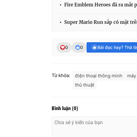
Fire Emblem Heroes đã ra mắt p
Super Mario Run sắp có mặt trê
0
0
Bài đọc hay? Thả t
Từ khóa:
điện thoại thông minh
máy 
thủ thuật
Bình luận
(
0
)