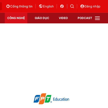
Cổng thông tin
English
Đăng nhập
CÔNG NGHỆ
GIÁO DỤC
VIDEO
PODCAST
VTV Money
VTV Thể thao
VTV Sức khoẻ
Bất động sản
Thị trường 24h
Tấm lòng Việt
Vươn mình bằng AI
VTV4
VTV8
VTV9
Lịch phát sóng
Giao lưu trực tuyến
Sự kiện