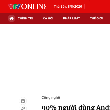
Thứ Bảy, 8/8/2026
CHÍNH TRỊ
XÃ HỘI
PHÁP LUẬT
THẾ GIỚI
Chính trị
Xã hội
Thế giới
Kinh tế
Tin tức
Tài chính
Thế giới đó đây
Thị trường
Câu chuyện quốc tế
Góc doanh nghiệp
Dữ liệu và đời sống
Công nghệ
90% người dùng Andr