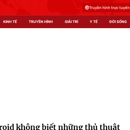
Truyền hình trực tuyến
KINH TẾ
TRUYỀN HÌNH
GIẢI TRÍ
Y TẾ
ĐỜI SỐNG
Pháp luật
Y tế
Truyền hình
Multimedia
Phim VTV
Video
Hậu trường
Shorts video
Nhân vật
Podcast
Khán giả
EMagazine
Giải sao mai
Photo
oid không biết những thủ thuật
Infographic