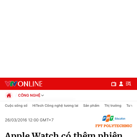
CÔNG NGHỆ
Chính trị
Cuộc sống số
HiTech Công nghệ tương lai
Sản phẩm
Thị trường
Tư vấn
Xã hội
Pháp luật
26/03/2016 12:00 GMT+7
Chuyên mục
Kinh tế
Apple Watch có thêm phiên
Thể thao