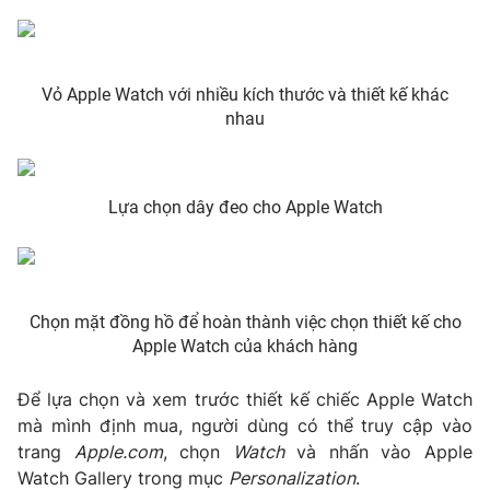
Photo
Infographic
Vỏ Apple Watch với nhiều kích thước và thiết kế khác
Video
Shorts video
nhau
VTV Money
VTV Thể thao
Lựa chọn dây đeo cho Apple Watch
VTV Sức khoẻ
Bất động sản
Thị trường 24h
Tấm lòng Việt
Chọn mặt đồng hồ để hoàn thành việc chọn thiết kế cho
Apple Watch của khách hàng
VTV4
Vươn mình bằng AI
Để lựa chọn và xem trước thiết kế chiếc Apple Watch
VTV9
VTV8
mà mình định mua, người dùng có thể truy cập vào
trang
Apple.com
, chọn
Watch
và nhấn vào Apple
Watch Gallery trong mục
Personalization
.
Liên hệ tòa soạn
English