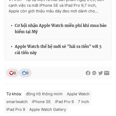
Ðiện thoại Thời báo VTV:
024.66 897 897
cạnh việc ra mắt iPhone SE và iPad Pro 9,7 inch,
Email:
toasoan@vtv.vn
Apple còn giới thiệu mẫu dây đeo mới dành cho...
Liên hệ quảng cáo:
024-7300.7108
Cơ hội nhận Apple Watch miễn phí khi mua bảo
hiểm tại Mỹ
Apple Watch thế hệ mới sẽ "hái ra tiền" với 5
cải tiến này
0
0
® Cấm sao chép dưới mọi hình thức nếu không có sự chấp
Từ khóa:
đồng hồ thông minh
Apple Watch
thuận bằng văn bản. Ghi rõ nguồn VTV.vn khi phát hành lại
thông tin từ website này.
smartwatch
iPhone SE
iPad Pro 9
7 inch
iPad Pro 9
Apple Watch Gallery