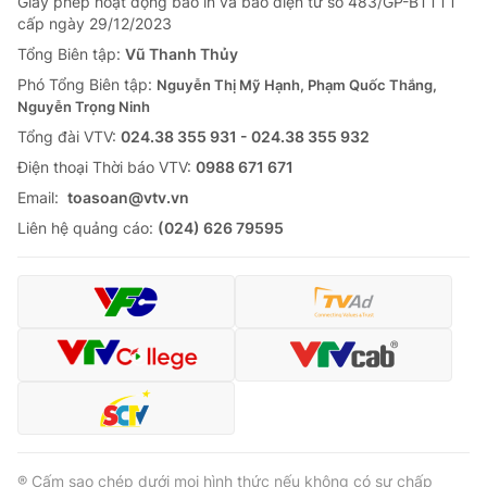
Giấy phép hoạt động báo in và báo điện tử số 483/GP-BTTTT
cấp ngày 29/12/2023
Tổng Biên tập:
Vũ Thanh Thủy
Phó Tổng Biên tập:
Nguyễn Thị Mỹ Hạnh, Phạm Quốc Thắng,
Nguyễn Trọng Ninh
Tổng đài VTV:
024.38 355 931 - 024.38 355 932
Ðiện thoại Thời báo VTV:
0988 671 671
Email:
toasoan@vtv.vn
Liên hệ quảng cáo:
(024) 626 79595
® Cấm sao chép dưới mọi hình thức nếu không có sự chấp