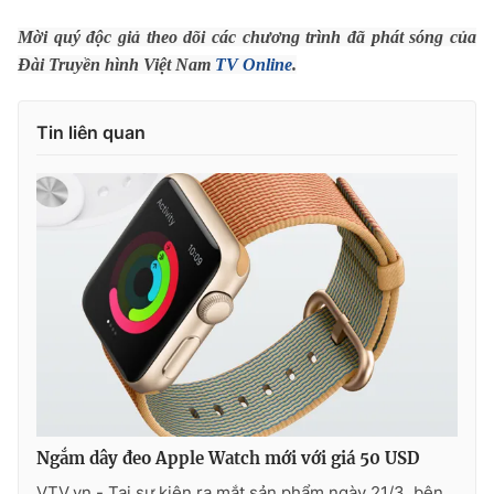
Mời quý độc giả theo dõi các chương trình đã phát sóng của
Đài Truyền hình Việt Nam
TV Online
.
THỜI BÁO VTV
Tin liên quan
Theo dõi báo trên
Cơ quan chủ quản:
Đài Truyền hình Việt Nam
Cơ quan báo chí:
Thời báo VTV
Giấy phép hoạt động báo in và báo điện tử số 483/GP-BTTTT
cấp ngày 29/12/2023
Tổng Biên tập:
Vũ Thanh Thủy
Phó Tổng Biên tập:
Nguyễn Thị Mỹ Hạnh, Phạm Quốc Thắng,
Nguyễn Trọng Ninh
Ngắm dây đeo Apple Watch mới với giá 50 USD
Tổng đài VTV:
024.38 355 931 - 024.38 355 932
VTV.vn - Tại sự kiện ra mắt sản phẩm ngày 21/3, bên