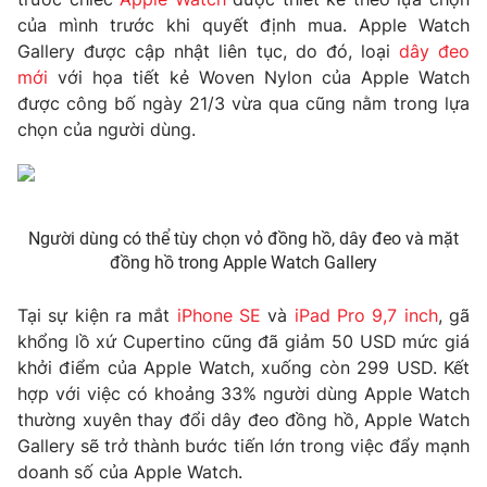
Phim VTV
Giải trí
của mình trước khi quyết định mua. Apple Watch
Hậu trường
Gallery được cập nhật liên tục, do đó, loại
dây đeo
Điện ảnh
mới
với họa tiết kẻ Woven Nylon của Apple Watch
Đời sống
Nhân vật
được công bố ngày 21/3 vừa qua cũng nằm trong lựa
Âm nhạc
chọn của người dùng.
Du lịch
Khán giả
Giáo dục
Sao
Làm đẹp
Giải sao mai
Tuyển sinh
Công nghệ
Chất lượng cuộc sống
Học trực tuyến
Người dùng có thể tùy chọn vỏ đồng hồ, dây đeo và mặt
Hitech Công nghệ tương lai
đồng hồ trong Apple Watch Gallery
Giao lưu trực tuyến
Sản phẩm
Tại sự kiện ra mắt
iPhone SE
và
iPad Pro 9,7 inch
, gã
Lịch phát sóng
khổng lồ xứ Cupertino cũng đã giảm 50 USD mức giá
Thị trường
khởi điểm của Apple Watch, xuống còn 299 USD. Kết
Tư vấn
hợp với việc có khoảng 33% người dùng Apple Watch
thường xuyên thay đổi dây đeo đồng hồ, Apple Watch
Chuyên mục khác
Gallery sẽ trở thành bước tiến lớn trong việc đẩy mạnh
Emagazine
Podcast
doanh số của Apple Watch.