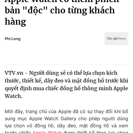
Chính trị
Truyền hình
bản "độc" cho từng khách
Văn hóa - Giải trí
Xã hội
hàng
Y tế
Đời sống
Pháp luật
Công nghệ
Phi Long
Giáo dục
Y tế
Thế giới
VTV.vn - Người dùng sẽ có thể lựa chọn kích
thước, thiết kế, dây đeo và mặt đồng hồ trước khi
Tin tức
Kinh tế
quyết định mua chiếc đồng hồ thông minh Apple
Thế giới đó đây
Watch.
Tài chính
Dữ liệu và đời sống
Câu chuyện quốc tế
Mới đây, trang chủ của Apple đã có sự thay đổi khi bổ
Thị trường
sung mục Apple Watch Gallery cho phép người dùng
Truyền hình
Góc doanh nghiệp
lựa chọn vỏ đồng hồ, dây đeo, mặt đồng hồ và xem
trước chiếc
Apple Watch
được thiết kế theo lựa chọn