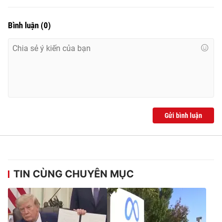
Bình luận
(
0
)
Gửi bình luận
TIN CÙNG CHUYÊN MỤC