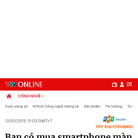
CÔNG NGHỆ
Chính trị
Cuộc sống số
HiTech Công nghệ tương lai
Sản phẩm
Thị trường
Tư vấn
Xã hội
Pháp luật
12/01/2015 11:03 GMT+7
Chuyên mục
Kinh tế
Bạn có mua smartphone màn
Thể thao