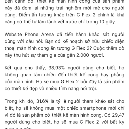
Bên cạnh đó, thiết kế màn hình cong của sản phẩm
Phim VTV
Giải trí
này đã đem lại những trải nghiệm mới mẻ cho người
Hậu trường
dùng. Điểm ấn tượng khác trên G Flex 2 chính là khả
Điện ảnh
năng có thể tự làm lành vết xước chỉ trong 10 giây.
Đời sống
Nhân vật
Âm nhạc
Website Phone Arena đã tiến hành khảo sát người
Du lịch
Khán giả
Giáo dục
dùng với câu hỏi: Bạn có kế hoạch sở hữu chiếc điện
Sao
Làm đẹp
Giải sao mai
thoại màn hình cong ấn tượng G Flex 2? Cuộc thăm dò
Tuyển sinh
này thu hút sự tham gia của gần 2.000 người.
Công nghệ
Chất lượng cuộc sống
Học trực tuyến
Kết quả cho thấy, 38,93% người dùng cho biết, họ
Hitech Công nghệ tương lai
Giao lưu trực tuyến
không quan tâm nhiều đến thiết kế cong hay phẳng
Sản phẩm
của màn hình. Họ sẽ mua G Flex 2 bởi đây là sản phẩm
có thiết kế đẹp và nhiều tính năng nổi trội.
Lịch phát sóng
Thị trường
Trong khi đó, 31.6% là tỷ lệ người tham khảo sát cho
Tư vấn
biết, họ sẽ không mua một chiếc smartphone mới chỉ
Chuyên mục khác
vì đó là sản phẩm có thiết kế màn hình cong. Có 29,47
Emagazine
Podcast
người dùng cho biết, họ sẽ mua G Flex 2 với bất kỳ
mức giá nào.