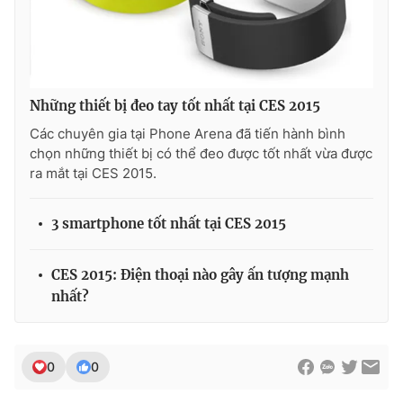
THỜI BÁO VTV
Những thiết bị đeo tay tốt nhất tại CES 2015
Các chuyên gia tại Phone Arena đã tiến hành bình
chọn những thiết bị có thể đeo được tốt nhất vừa được
Theo dõi báo trên
ra mắt tại CES 2015.
3 smartphone tốt nhất tại CES 2015
Cơ quan chủ quản:
Đài Truyền hình Việt Nam
Cơ quan báo chí:
Thời báo VTV
CES 2015: Điện thoại nào gây ấn tượng mạnh
Giấy phép hoạt động báo in và báo điện tử số 483/GP-BTTTT
cấp ngày 29/12/2023
nhất?
Tổng Biên tập:
Vũ Thanh Thủy
Phó Tổng Biên tập:
Nguyễn Thị Mỹ Hạnh, Phạm Quốc Thắng,
Nguyễn Trọng Ninh
0
0
Tổng đài VTV:
024.38 355 931 - 024.38 355 932