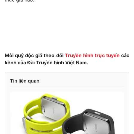
Photo
Infographic
Video
Shorts video
VTV Money
VTV Thể thao
Mời quý độc giả theo dõi
Truyền hình trực tuyến
các
VTV Sức khoẻ
Bất động sản
kênh của Đài Truyền hình Việt Nam.
Thị trường 24h
Tấm lòng Việt
Tin liên quan
VTV4
Vươn mình bằng AI
VTV9
VTV8
Liên hệ tòa soạn
English