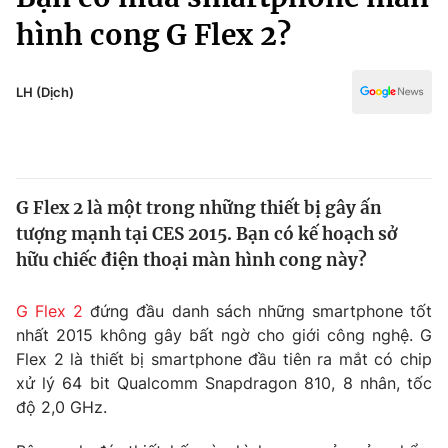
Chính trị
Truyền hình
hình cong G Flex 2?
Văn hóa - Giải trí
Xã hội
Y tế
LH (Dịch)
Đời sống
Pháp luật
Công nghệ
Giáo dục
Y tế
G Flex 2 là một trong những thiết bị gây ấn
tượng mạnh tại CES 2015. Bạn có kế hoạch sở
Thế giới
hữu chiếc điện thoại màn hình cong này?
Tin tức
Kinh tế
G Flex 2
đứng đầu danh sách những smartphone tốt
Thế giới đó đây
nhất 2015 không gây bất ngờ cho giới công nghệ. G
Tài chính
Dữ liệu và đời sống
Flex 2 là thiết bị smartphone đầu tiên ra mắt có chip
Câu chuyện quốc tế
Thị trường
xử lý 64 bit Qualcomm Snapdragon 810, 8 nhân, tốc
độ 2,0 GHz.
Truyền hình
Góc doanh nghiệp