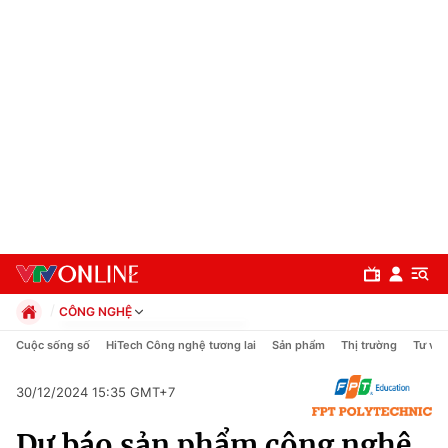
CÔNG NGHỆ
Chính trị
Cuộc sống số
HiTech Công nghệ tương lai
Sản phẩm
Thị trường
Tư vấn
Xã hội
Pháp luật
30/12/2024 15:35 GMT+7
Chuyên mục
Kinh tế
Dự báo sản phẩm công nghệ
Thể thao