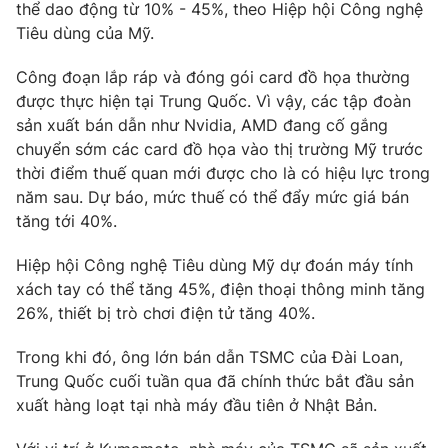
Phim VTV
thể dao động từ 10% - 45%, theo Hiệp hội Công nghệ
Giải trí
Tiêu dùng của Mỹ.
Hậu trường
Điện ảnh
Công đoạn lắp ráp và đóng gói card đồ họa thường
Đời sống
Nhân vật
được thực hiện tại Trung Quốc. Vì vậy, các tập đoàn
Âm nhạc
Du lịch
sản xuất bán dẫn như Nvidia, AMD đang cố gắng
Khán giả
Giáo dục
Sao
chuyển sớm các card đồ họa vào thị trường Mỹ trước
Làm đẹp
Giải sao mai
thời điểm thuế quan mới được cho là có hiệu lực trong
Tuyển sinh
Công nghệ
năm sau. Dự báo, mức thuế có thể đẩy mức giá bán
Chất lượng cuộc sống
Học trực tuyến
tăng tới 40%.
Hitech Công nghệ tương lai
Giao lưu trực tuyến
Hiệp hội Công nghệ Tiêu dùng Mỹ dự đoán máy tính
Sản phẩm
xách tay có thể tăng 45%, điện thoại thông minh tăng
Lịch phát sóng
26%, thiết bị trò chơi điện tử tăng 40%.
Thị trường
Trong khi đó, ông lớn bán dẫn TSMC của Đài Loan,
Tư vấn
Trung Quốc cuối tuần qua đã chính thức bắt đầu sản
Chuyên mục khác
xuất hàng loạt tại nhà máy đầu tiên ở Nhật Bản.
Emagazine
Podcast