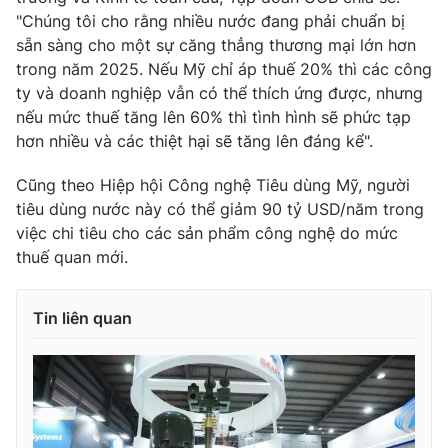
"Chúng tôi cho rằng nhiều nước đang phải chuẩn bị
sẵn sàng cho một sự căng thẳng thương mại lớn hơn
trong năm 2025. Nếu Mỹ chỉ áp thuế 20% thì các công
ty và doanh nghiệp vẫn có thể thích ứng được, nhưng
THỜI BÁO VTV
nếu mức thuế tăng lên 60% thì tình hình sẽ phức tạp
hơn nhiều và các thiệt hại sẽ tăng lên đáng kể".
Cũng theo Hiệp hội Công nghệ Tiêu dùng Mỹ, người
Theo dõi báo trên
tiêu dùng nước này có thể giảm 90 tỷ USD/năm trong
việc chi tiêu cho các sản phẩm công nghệ do mức
Cơ quan chủ quản:
Đài Truyền hình Việt Nam
thuế quan mới.
Cơ quan báo chí:
Thời báo VTV
Giấy phép hoạt động báo in và báo điện tử số 483/GP-BTTTT
Tin liên quan
cấp ngày 29/12/2023
Tổng Biên tập:
Vũ Thanh Thủy
Phó Tổng Biên tập:
Nguyễn Thị Mỹ Hạnh, Phạm Quốc Thắng,
Nguyễn Trọng Ninh
Tổng đài VTV:
024.38 355 931 - 024.38 355 932