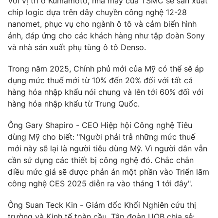
Với vị trí ở Kumamoto, nhà máy của TSMC sẽ sản xuất
chip logic dựa trên dây chuyền công nghệ 12-28
Photo
Infographic
nanomet, phục vụ cho ngành ô tô và cảm biến hình
ảnh, đáp ứng cho các khách hàng như tập đoàn Sony
Video
Shorts video
và nhà sản xuất phụ tùng ô tô Denso.
Trong năm 2025, Chính phủ mới của Mỹ có thể sẽ áp
VTV Money
VTV Thể thao
dụng mức thuế mới từ 10% đến 20% đối với tất cả
hàng hóa nhập khẩu nói chung và lên tới 60% đối với
VTV Sức khoẻ
Bất động sản
hàng hóa nhập khẩu từ Trung Quốc.
Ông Gary Shapiro - CEO Hiệp hội Công nghệ Tiêu
Thị trường 24h
Tấm lòng Việt
dùng Mỹ cho biết: "Người phải trả những mức thuế
mới này sẽ lại là người tiêu dùng Mỹ. Vì người dân vẫn
VTV4
Vươn mình bằng AI
cần sử dụng các thiết bị công nghệ đó. Chắc chắn
điều mức giá sẽ được phản án một phần vào Triển lãm
công nghệ CES 2025 diễn ra vào tháng 1 tới đây".
VTV9
VTV8
Ông Suan Teck Kin - Giám đốc Khối Nghiên cứu thị
Liên hệ tòa soạn
English
trường và Kinh tế toàn cầu, Tập đoàn UOB chia sẻ: