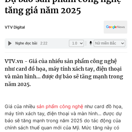
Chính trị
Truyền hình
tăng giá năm 2025
Văn hóa - Giải trí
Xã hội
Y tế
VTV Digital
Đời sống
Pháp luật
Công nghệ
Nghe đọc bài
2:22
Giáo dục
Y tế
VTV.vn - Giá của nhiều sản phẩm công nghệ
như card đồ họa, máy tính xách tay, điện thoại
Thế giới
và màn hình… được dự báo sẽ tăng mạnh trong
Tin tức
năm 2025.
Kinh tế
Thế giới đó đây
Tài chính
Dữ liệu và đời sống
Câu chuyện quốc tế
Giá của nhiều
sản phẩm công nghệ
như card đồ họa,
Thị trường
máy tính xách tay, điện thoại và màn hình… được dự
báo sẽ tăng mạnh trong năm 2025 do tác động của
Truyền hình
Góc doanh nghiệp
chính sách thuế quan mới của Mỹ. Mức tăng này có