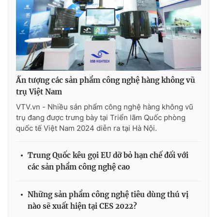
Ðiện thoại Thời báo VTV:
024.66 897 897
Email:
toasoan@vtv.vn
Liên hệ quảng cáo:
024-7300.7108
Ấn tượng các sản phẩm công nghệ hàng không vũ
trụ Việt Nam
VTV.vn - Nhiều sản phẩm công nghệ hàng không vũ
trụ đang được trưng bày tại Triển lãm Quốc phòng
quốc tế Việt Nam 2024 diễn ra tại Hà Nội.
Trung Quốc kêu gọi EU dỡ bỏ hạn chế đối với
các sản phẩm công nghệ cao
® Cấm sao chép dưới mọi hình thức nếu không có sự chấp
thuận bằng văn bản. Ghi rõ nguồn VTV.vn khi phát hành lại
thông tin từ website này.
Những sản phẩm công nghệ tiêu dùng thú vị
nào sẽ xuất hiện tại CES 2022?