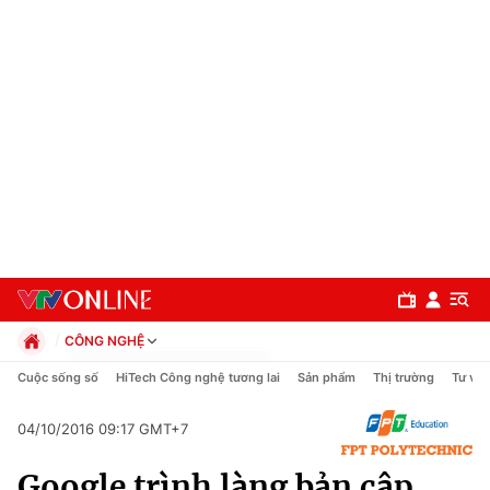
CÔNG NGHỆ
Chính trị
Cuộc sống số
HiTech Công nghệ tương lai
Sản phẩm
Thị trường
Tư vấn
Xã hội
Pháp luật
04/10/2016 09:17 GMT+7
Chuyên mục
Kinh tế
Google trình làng bản cập
Thể thao