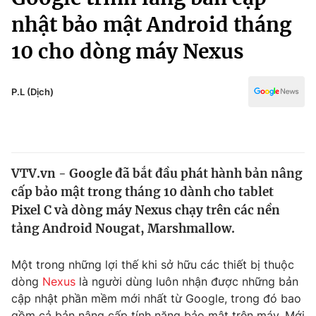
Chính trị
Truyền hình
nhật bảo mật Android tháng
Văn hóa - Giải trí
Xã hội
10 cho dòng máy Nexus
Y tế
Đời sống
Pháp luật
Công nghệ
P.L (Dịch)
Giáo dục
Y tế
Thế giới
VTV.vn - Google đã bắt đầu phát hành bản nâng
cấp bảo mật trong tháng 10 dành cho tablet
Tin tức
Kinh tế
Pixel C và dòng máy Nexus chạy trên các nền
Thế giới đó đây
tảng Android Nougat, Marshmallow.
Tài chính
Dữ liệu và đời sống
Câu chuyện quốc tế
Một trong những lợi thế khi sở hữu các thiết bị thuộc
Thị trường
dòng
Nexus
là người dùng luôn nhận được những bản
Truyền hình
Góc doanh nghiệp
cập nhật phần mềm mới nhất từ Google, trong đó bao
gồm cả bản nâng cấp tính năng bảo mật trên máy. Mới