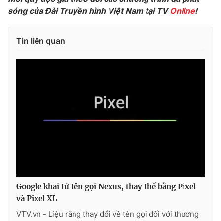
sóng của Đài Truyền hình Việt Nam tại TV
Online
!
Tin liên quan
THỜI BÁO VTV
Theo dõi báo trên
Cơ quan chủ quản:
Đài Truyền hình Việt Nam
Cơ quan báo chí:
Thời báo VTV
Giấy phép hoạt động báo in và báo điện tử số 483/GP-BTTTT
cấp ngày 29/12/2023
Tổng Biên tập:
Vũ Thanh Thủy
Google khai tử tên gọi Nexus, thay thế bằng Pixel
Phó Tổng Biên tập:
Nguyễn Thị Mỹ Hạnh, Phạm Quốc Thắng,
và Pixel XL
Nguyễn Trọng Ninh
Tổng đài VTV:
024.38 355 931 - 024.38 355 932
VTV.vn - Liệu rằng thay đổi về tên gọi đối với thương