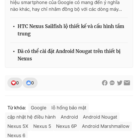
hiệu smartphone của Google có mang đến ý nghĩa
Ðiện thoại Thời báo VTV:
024.66 897 897
nào khác, hay chỉ nhằm đồng bộ với các dòng máy...
Email:
toasoan@vtv.vn
Liên hệ quảng cáo:
024-7300.7108
HTC Nexus Sailfish lộ thiết kế và cấu hình tầm
trung
Đã có thể cài đặt Android Nougat trên thiết bị
Nexus
0
0
Từ khóa:
Google
lỗ hổng bảo mật
® Cấm sao chép dưới mọi hình thức nếu không có sự chấp
thuận bằng văn bản. Ghi rõ nguồn VTV.vn khi phát hành lại
cập nhật hệ điều hành
Android
Android Nougat
thông tin từ website này.
Nexus 5X
Nexus 5
Nexus 6P
Android Marshmallow
Nexus 6