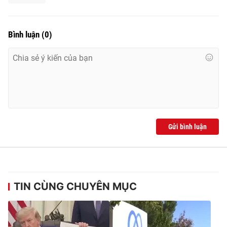
Bình luận
(
0
)
Gửi bình luận
TIN CÙNG CHUYÊN MỤC