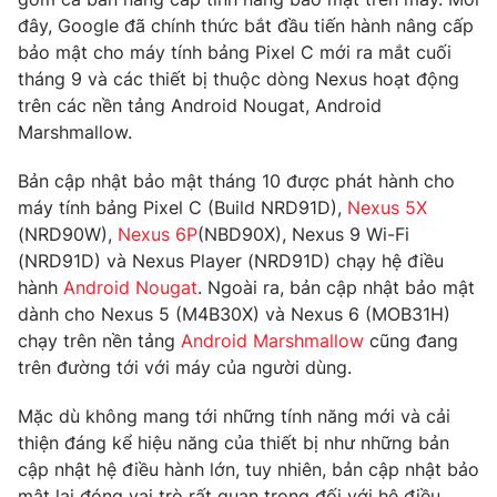
Phim VTV
Giải trí
đây, Google đã chính thức bắt đầu tiến hành nâng cấp
Hậu trường
bảo mật cho máy tính bảng Pixel C mới ra mắt cuối
Điện ảnh
tháng 9 và các thiết bị thuộc dòng Nexus hoạt động
Đời sống
Nhân vật
trên các nền tảng Android Nougat, Android
Âm nhạc
Marshmallow.
Du lịch
Khán giả
Giáo dục
Sao
Làm đẹp
Bản cập nhật bảo mật tháng 10 được phát hành cho
Giải sao mai
Tuyển sinh
máy tính bảng Pixel C (Build NRD91D),
Nexus 5X
Công nghệ
Chất lượng cuộc sống
(NRD90W),
Nexus 6P
(NBD90X), Nexus 9 Wi-Fi
Học trực tuyến
(NRD91D) và Nexus Player (NRD91D) chạy hệ điều
Hitech Công nghệ tương lai
Giao lưu trực tuyến
hành
Android Nougat
. Ngoài ra, bản cập nhật bảo mật
Sản phẩm
dành cho Nexus 5 (M4B30X) và Nexus 6 (MOB31H)
chạy trên nền tảng
Android Marshmallow
cũng đang
Lịch phát sóng
Thị trường
trên đường tới với máy của người dùng.
Tư vấn
Mặc dù không mang tới những tính năng mới và cải
Chuyên mục khác
thiện đáng kể hiệu năng của thiết bị như những bản
Emagazine
Podcast
cập nhật hệ điều hành lớn, tuy nhiên, bản cập nhật bảo
mật lại đóng vai trò rất quan trọng đối với hệ điều