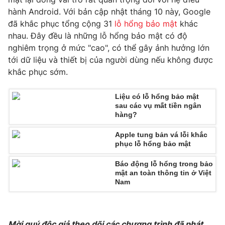
hành Android. Với bản cập nhật tháng 10 này, Google
Photo
Infographic
đã khắc phục tổng cộng 31
lỗ hổng bảo mật
khác
nhau. Đây đều là những lỗ hổng bảo mật có độ
Video
Shorts video
nghiêm trọng ở mức "cao", có thể gây ảnh hưởng lớn
tới dữ liệu và thiết bị của người dùng nếu không được
khắc phục sớm.
VTV Money
VTV Thể thao
Liệu có lỗ hổng bảo mật
VTV Sức khoẻ
Bất động sản
sau các vụ mất tiền ngân
hàng?
Thị trường 24h
Tấm lòng Việt
Apple tung bản vá lỗi khắc
phục lỗ hổng bảo mật
VTV4
Vươn mình bằng AI
Báo động lỗ hổng trong bảo
mật an toàn thông tin ở Việt
Nam
VTV9
VTV8
Liên hệ tòa soạn
English
Mời quý độc giả theo dõi các chương trình đã phát