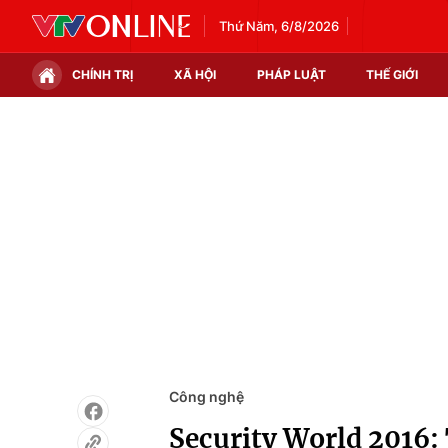
Thứ Năm, 6/8/2026
CHÍNH TRỊ
XÃ HỘI
PHÁP LUẬT
THẾ GIỚI
Chính trị
Xã hội
Thế giới
Kinh tế
Tin tức
Tài chính
Thế giới đó đây
Thị trường
Câu chuyện quốc tế
Góc doanh nghiệp
Dữ liệu và đời sống
Công nghệ
Security World 2016: