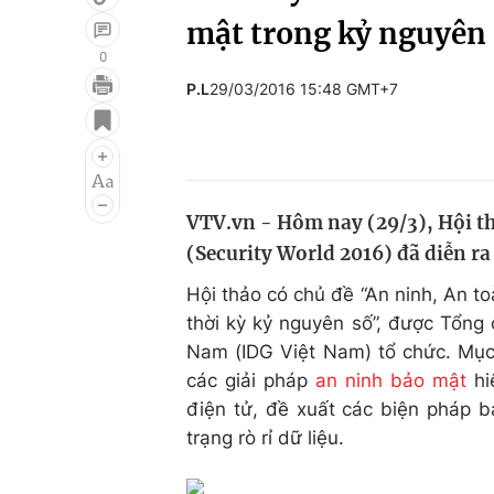
mật trong kỷ nguyên
0
P.L
29/03/2016 15:48 GMT+7
Giải trí
Đời sống
Điện ảnh
Du lịch
Âm nhạc
Làm đẹp
VTV.vn - Hôm nay (29/3), Hội th
Sao
Chất lượng cuộc sốn
(Security World 2016) đã diễn ra
Hội thảo có chủ đề “An ninh, An to
thời kỳ kỷ nguyên số”, được Tổng 
Nam (IDG Việt Nam) tổ chức. Mụ
các giải pháp
an ninh bảo mật
hi
điện tử, đề xuất các biện pháp b
trạng rò rỉ dữ liệu.