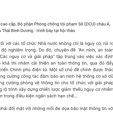
cao cấp, Bộ phận Phòng chống tội phạm Số (DCU) châu Á,
 Thái Bình Dương - trình bày tại hội thảo
ối với các tổ chức Nhà nước không chỉ là nguy cơ, rủi r
 độ nghiêm trọng. Do đó, chuyên đề
“
An ninh, an toà
 Các nguy cơ và giải pháp” tập trung vào việc xác địn
p khả thi nhằm cải thiện an toàn thông tin, qua đó đẩ
triển Chính phủ điện tử. Một số chủ đề chính được thả
ăng cường công tác đảm bảo an ninh hệ thống cơ sở d
ăng cường phòng vệ thông tin cho tổ chức với giải phá
g lộ trình xây dựng chiến lược giảm thiểu nguy cơ nhiễ
in trong điều kiện ngân sách hạn chế…
hải đối mặt với những mối đe dọa bảo mật thông tin vớ