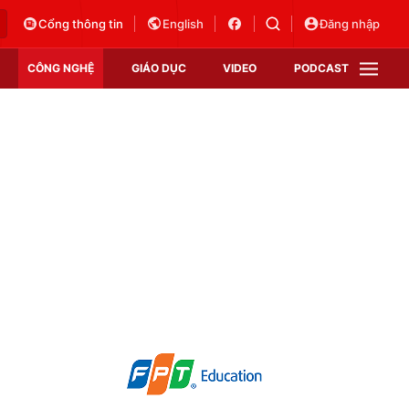
Cổng thông tin
English
Đăng nhập
CÔNG NGHỆ
GIÁO DỤC
VIDEO
PODCAST
VTV Money
VTV Thể thao
VTV Sức khoẻ
Bất động sản
Thị trường 24h
Tấm lòng Việt
Vươn mình bằng AI
VTV4
VTV8
VTV9
Lịch phát sóng
Giao lưu trực tuyến
Sự kiện