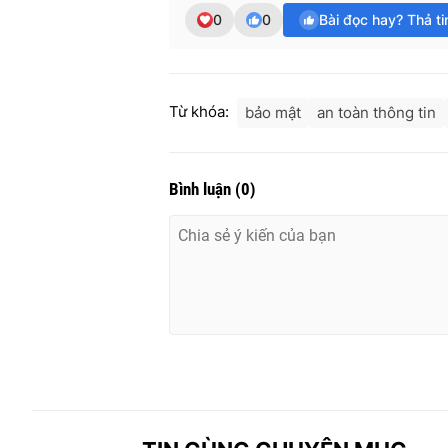
0
0
Bài đọc hay? Thả t
Từ khóa:
bảo mật
an toàn thông tin
Bình luận
(
0
)