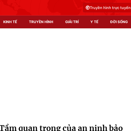
Truyền hình trực tuyến
KINH TẾ
TRUYỀN HÌNH
GIẢI TRÍ
Y TẾ
ĐỜI SỐNG
Pháp luật
Y tế
Truyền hình
Multimedia
Phim VTV
Video
Hậu trường
Shorts video
Nhân vật
Podcast
Khán giả
EMagazine
Giải sao mai
Photo
 Tầm quan trọng của an ninh bảo
Infographic