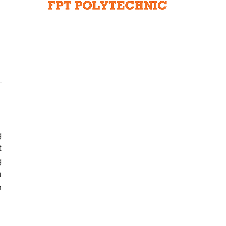
Liên hệ toà soạn
hệ tương lai
g
t
g
ủ
h