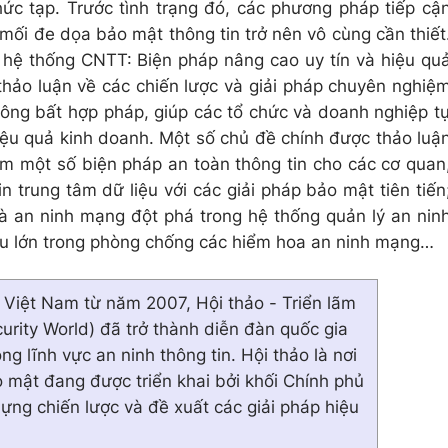
c tạp. Trước tình trạng đó, các phương pháp tiếp cậ
ối đe dọa bảo mật thông tin trở nên vô cùng cần thiết
hệ thống CNTT: Biện pháp nâng cao uy tín và hiệu qu
thảo luận về các chiến lược và giải pháp chuyên nghiệ
công bất hợp pháp, giúp các tổ chức và doanh nghiệp t
iệu quả kinh doanh. Một số chủ đề chính được thảo luậ
 một số biện pháp an toàn thông tin cho các cơ quan
 trung tâm dữ liệu với các giải pháp bảo mật tiên tiến
à an ninh mạng đột phá trong hệ thống quản lý an nin
iệu lớn trong phòng chống các hiểm hoa an ninh mạng…
tại Việt Nam từ năm 2007, Hội thảo - Triển lãm
urity World) đã trở thành diễn đàn quốc gia
ong lĩnh vực an ninh thông tin. Hội thảo là nơi
 mật đang được triển khai bởi khối Chính phủ
ựng chiến lược và đề xuất các giải pháp hiệu