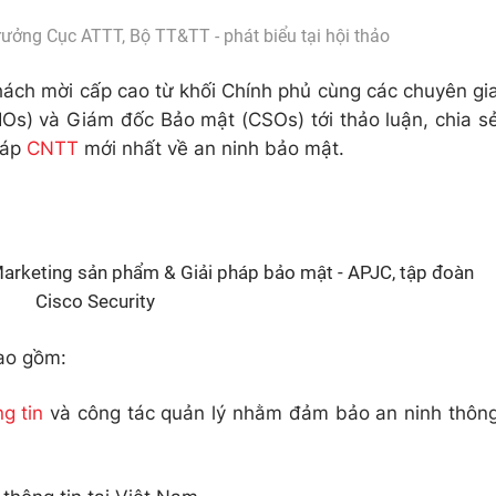
rưởng Cục ATTT, Bộ TT&TT - phát biểu tại hội thảo
hách mời cấp cao từ khối Chính phủ cùng các chuyên gi
s) và Giám đốc Bảo mật (CSOs) tới thảo luận, chia s
háp
CNTT
mới nhất về an ninh bảo mật.
arketing sản phẩm & Giải pháp bảo mật - APJC, tập đoàn
Cisco Security
bao gồm:
g tin
và công tác quản lý nhằm đảm bảo an ninh thôn