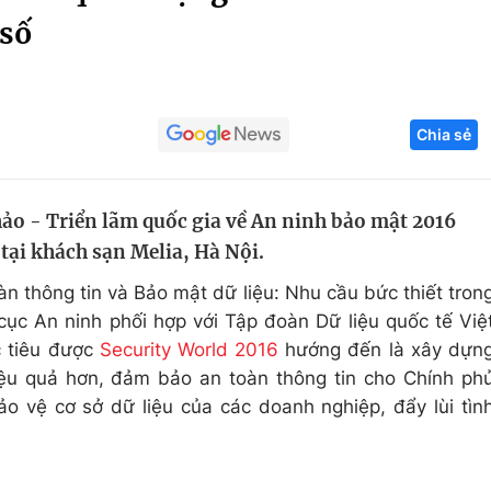
 số
Góc ảnh
Giáo dục
Công nghệ
Chia sẻ
Tuyển sinh
Hitech Công ng
Học trực tuyến
Sản phẩm
ảo - Triển lãm quốc gia về An ninh bảo mật 2016
g
Thị trường
 tại khách sạn Melia, Hà Nội.
Tư vấn
àn thông tin và Bảo mật dữ liệu: Nhu cầu bức thiết tron
cục An ninh phối hợp với Tập đoàn Dữ liệu quốc tế Việ
c tiêu được
Security World 2016
hướng đến là xây dựn
ệu quả hơn, đảm bảo an toàn thông tin cho Chính ph
ảo vệ cơ sở dữ liệu của các doanh nghiệp, đẩy lùi tìn