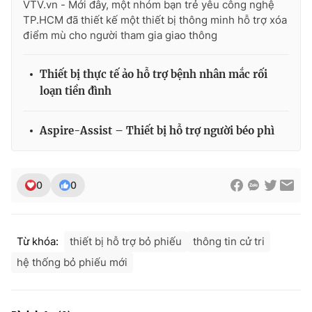
VTV.vn - Mới đây, một nhóm bạn trẻ yêu công nghệ
Ðiện thoại Thời báo VTV:
024.66 897 897
TP.HCM đã thiết kế một thiết bị thông minh hỗ trợ xóa
Email:
toasoan@vtv.vn
điểm mù cho người tham gia giao thông
Liên hệ quảng cáo:
024-7300.7108
Thiết bị thực tế ảo hỗ trợ bệnh nhân mắc rối
loạn tiền đình
Aspire-Assist – Thiết bị hỗ trợ người béo phì
0
0
Từ khóa:
thiết bị hỗ trợ bỏ phiếu
thông tin cử tri
® Cấm sao chép dưới mọi hình thức nếu không có sự chấp
thuận bằng văn bản. Ghi rõ nguồn VTV.vn khi phát hành lại
hệ thống bỏ phiếu mới
thông tin từ website này.