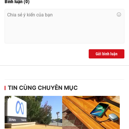
Bình luận
(
0
)
Gửi bình luận
TIN CÙNG CHUYÊN MỤC