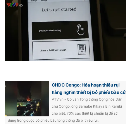
Photo
Infographic
Video
Shorts video
VTV Money
VTV Thể thao
VTV Sức khoẻ
Bất động sản
Thị trường 24h
Tấm lòng Việt
CHDC Congo: Hỏa hoạn thiêu rụi
hàng nghìn thiết bị bỏ phiếu bầu cử
VTV4
Vươn mình bằng AI
VTV.vn - Cố vấn Tổng thống Cộng hòa Dân
chủ Congo, ông Barnabe Kikaya Bin Karubi
VTV9
VTV8
cho biết, 70% các thiết bị chuẩn bị để sử
dụng trong cuộc bỏ phiếu bầu tổng thống đã bị thiêu rụi.
Liên hệ tòa soạn
English