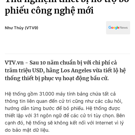
Chính trị
Truyền hình
phiếu công nghệ mới
Văn hóa - Giải trí
Xã hội
Y tế
Như Thủy (VTV9)
Đời sống
Pháp luật
Công nghệ
Giáo dục
Y tế
VTV.vn - Sau 10 năm chuẩn bị với chi phí cả
trăm triệu USD, hãng Los Angeles vừa tiết lộ hệ
Thế giới
thống thiết bị phục vụ hoạt động bầu cử.
Tin tức
Kinh tế
Hệ thống gồm 31.000 máy tính bảng chứa tất cả
Thế giới đó đây
thông tin liên quan đến cử tri cũng như các câu hỏi,
Tài chính
Dữ liệu và đời sống
hướng dẫn từng bước để bỏ phiếu. Hệ thống được
Câu chuyện quốc tế
Thị trường
thiết lập với 31 ngôn ngữ để các cử tri tùy chọn. Bên
cạnh đó, hệ thống sẽ không kết nối với Internet vì lý
Truyền hình
Góc doanh nghiệp
do bảo mật dữ liệu.