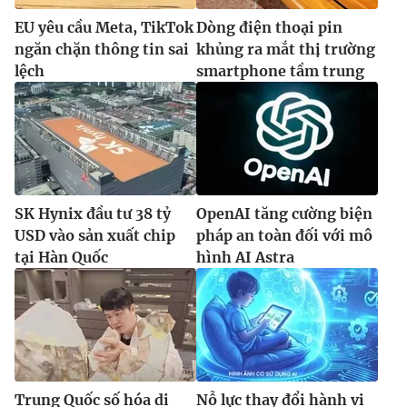
EU yêu cầu Meta, TikTok
Dòng điện thoại pin
ngăn chặn thông tin sai
khủng ra mắt thị trường
lệch
smartphone tầm trung
SK Hynix đầu tư 38 tỷ
OpenAI tăng cường biện
USD vào sản xuất chip
pháp an toàn đối với mô
tại Hàn Quốc
hình AI Astra
Trung Quốc số hóa di
Nỗ lực thay đổi hành vi