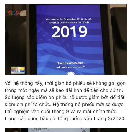
Phim VTV
Giải trí
Hậu trường
Điện ảnh
Đời sống
Nhân vật
Âm nhạc
Du lịch
Khán giả
Giáo dục
Sao
Làm đẹp
Giải sao mai
Tuyển sinh
Công nghệ
Chất lượng cuộc sống
Học trực tuyến
Hitech Công nghệ tương lai
Giao lưu trực tuyến
Sản phẩm
Với hệ thống này, thời gian bỏ phiếu sẽ không gói gọn
trong một ngày mà sẽ kéo dài hơn để tiện cho cử tri.
Lịch phát sóng
Thị trường
Số lượng các điểm bỏ phiếu sẽ được giảm bớt để tiết
kiệm chi phí tổ chức. Hệ thống bỏ phiếu mới sẽ được
Tư vấn
thử nghiệm vào cuối tháng 9 và ra mắt chính thức
Chuyên mục khác
trong các cuộc bầu cử Tổng thống vào tháng 3/2020.
Emagazine
Podcast