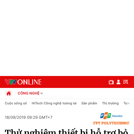
CÔNG NGHỆ
Chính trị
Cuộc sống số
HiTech Công nghệ tương lai
Sản phẩm
Thị trường
Tư vấn
Xã hội
Pháp luật
18/09/2019 09:29 GMT+7
Chuyên mục
Kinh tế
Thử nghiệm thiết bị hỗ trợ bỏ
Thể thao