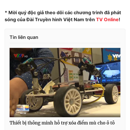
* Mời quý độc giả theo dõi các chương trình đã phát
sóng của Đài Truyền hình Việt Nam trên
TV Online
!
THỜI BÁO VTV
Tin liên quan
Theo dõi báo trên
Cơ quan chủ quản:
Đài Truyền hình Việt Nam
Cơ quan báo chí:
Thời báo VTV
Giấy phép hoạt động báo in và báo điện tử số 483/GP-BTTTT
cấp ngày 29/12/2023
Tổng Biên tập:
Vũ Thanh Thủy
Phó Tổng Biên tập:
Nguyễn Thị Mỹ Hạnh, Phạm Quốc Thắng,
Nguyễn Trọng Ninh
Thiết bị thông minh hỗ trợ xóa điểm mù cho ô tô
Tổng đài VTV:
024.38 355 931 - 024.38 355 932