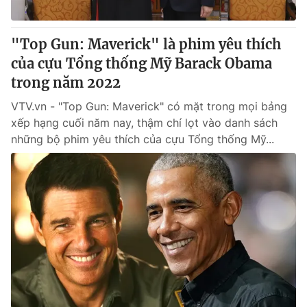
® Cấm sao chép dưới mọi hình thức nếu không có sự chấp
"Top Gun: Maverick" là phim yêu thích
thuận bằng văn bản. Ghi rõ nguồn VTV.vn khi phát hành lại
của cựu Tổng thống Mỹ Barack Obama
thông tin từ website này.
trong năm 2022
VTV.vn - "Top Gun: Maverick" có mặt trong mọi bảng
xếp hạng cuối năm nay, thậm chí lọt vào danh sách
những bộ phim yêu thích của cựu Tổng thống Mỹ...