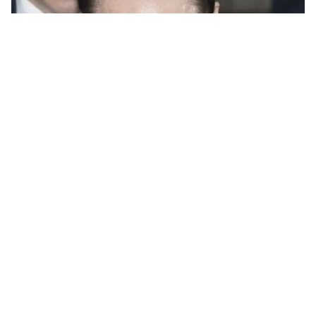
Tin mới
Video
Live
Emagazine
Trang chủ
Cựu Tổng thống Pháp bị tạm giữ để điều
tra về bê bối tài chính
VTV.vn - Cảnh sát Pháp ngày 20/3 đã bắt giữ cựu
Tổng thống Nicolas Sarkozy liên quan đến khoản tài
trợ trong chiến dịch vận động tranh cử cách đây 11...