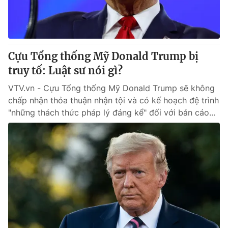
Thị trường 24h
Tấm lòng Việt
VTV4
Vươn mình bằng AI
Cựu Tổng thống Mỹ Donald Trump bị
VTV9
VTV8
truy tố: Luật sư nói gì?
VTV.vn - Cựu Tổng thống Mỹ Donald Trump sẽ không
Liên hệ tòa soạn
English
chấp nhận thỏa thuận nhận tội và có kế hoạch đệ trình
"những thách thức pháp lý đáng kể" đối với bản cáo...
THỜI BÁO VTV
Theo dõi báo trên
Cơ quan chủ quản:
Đài Truyền hình Việt Nam
Cơ quan báo chí:
Thời báo VTV