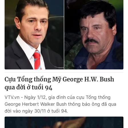
Cựu Tổng thống Mỹ George H.W. Bush
qua đời ở tuổi 94
VTV.vn - Ngày 1/12, gia đình của cựu Tổng thống
George Herbert Walker Bush thông báo ông đã qua
đời vào ngày 30/11 ở tuổi 94.