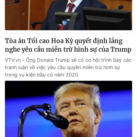
Giao lưu trực tuyến
Sản phẩm
Lịch phát sóng
Thị trường
Tư vấn
Tòa án Tối cao Hoa Kỳ quyết định lắng
Chuyên mục khác
nghe yêu cầu miễn trừ hình sự của Trump
Emagazine
Podcast
VTV.vn - Ông Donald Trump sẽ có cơ hội trình bày các
tranh luận về việc yêu cầu quyền miễn trừ hình sự
Photo
Infographic
trong vụ kiện bầu cử năm 2020.
Video
Shorts video
VTV Money
VTV Thể thao
VTV Sức khoẻ
Bất động sản