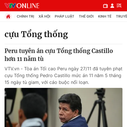
CHÍNH TRỊ
XÃ HỘI
PHÁP LUẬT
THẾ GIỚI
KINH TẾ
TRUYỀ
cựu Tổng thống
Chuyên mục
Peru tuyên án cựu Tổng thống Castillo
Chính trị
hơn 11 năm tù
VTV.vn - Tòa án Tối cao Peru ngày 27/11 đã tuyên phạt
Xã hội
cựu Tổng thống Pedro Castillo mức án 11 năm 5 tháng
15 ngày tù giam, với cáo buộc nổi loạn.
Pháp luật
Y tế
Thế giới