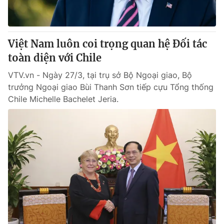
Giấy phép hoạt động báo in và báo điện tử số 483/GP-BTTTT
cấp ngày 29/12/2023
Tổng Biên tập:
Vũ Thanh Thủy
Việt Nam luôn coi trọng quan hệ Đối tác
Phó Tổng Biên tập:
Nguyễn Thị Mỹ Hạnh, Phạm Quốc Thắng,
toàn diện với Chile
Nguyễn Trọng Ninh
Tổng đài VTV:
024.38 355 931 - 024.38 355 932
VTV.vn - Ngày 27/3, tại trụ sở Bộ Ngoại giao, Bộ
Ðiện thoại Thời báo VTV:
024.66 897 897
trưởng Ngoại giao Bùi Thanh Sơn tiếp cựu Tổng thống
Email:
toasoan@vtv.vn
Chile Michelle Bachelet Jeria.
Liên hệ quảng cáo:
024-7300.7108