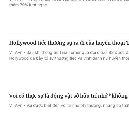
thêm 79% lượt nghe.
Giải trí
Đời sống
Điện ảnh
Du lịch
Hollywood tiếc thương sự ra đi của huyền thoại 
Âm nhạc
Làm đẹp
VTV.vn - Sau khi thông tin Tina Turner qua đời ở tuổi 83 được đ
Hollywood đã bày tỏ sự thương tiếc và vinh danh nữ huyền tho
Sao
Chất lượng cuộc sốn
Voi có thực sự là động vật sở hữu trí nhớ “không
VTV.vn - Voi được biết đến với trí nhớ phi thường, nhưng có th