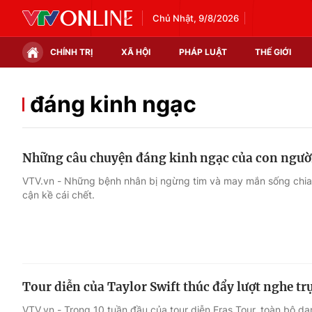
Chủ Nhật, 9/8/2026
CHÍNH TRỊ
XÃ HỘI
PHÁP LUẬT
THẾ GIỚI
Chính trị
Xã hội
đáng kinh ngạc
Thế giới
Kinh tế
Những câu chuyện đáng kinh ngạc của con người 
Tin tức
Tài chính
VTV.vn - Những bệnh nhân bị ngừng tim và may mắn sống chia 
cận kề cái chết.
Thế giới đó đây
Thị trường
Câu chuyện quốc tế
Góc doanh nghiệp
Dữ liệu và đời sống
Tour diễn của Taylor Swift thúc đẩy lượt nghe tr
VTV.vn - Trong 10 tuần đầu của tour diễn Eras Tour, toàn bộ d