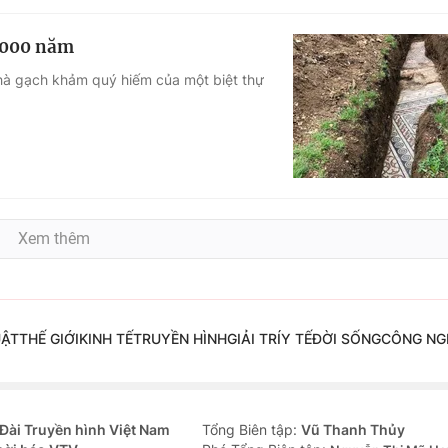
 2000 năm
nhà gạch khảm quý hiếm của một biệt thự
Xem thêm
UẬT
THẾ GIỚI
KINH TẾ
TRUYỀN HÌNH
GIẢI TRÍ
Y TẾ
ĐỜI SỐNG
CÔNG NG
Đài Truyền hình Việt Nam
Tổng Biên tập:
Vũ Thanh Thủy