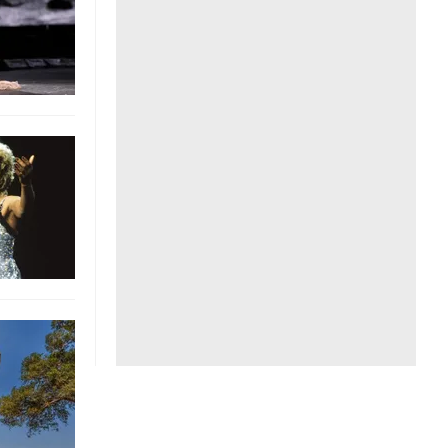
Liên hệ toà soạn
hệ tương lai