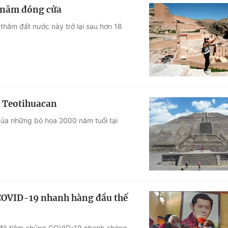
 1 năm đóng cửa
 thăm đất nước này trở lại sau hơn 18
p Teotihuacan
h của những bó hoa 2000 năm tuổi tại
 COVID-19 nhanh hàng đầu thế
ốc độ tiêm chủng COVID-19 nhanh chóng