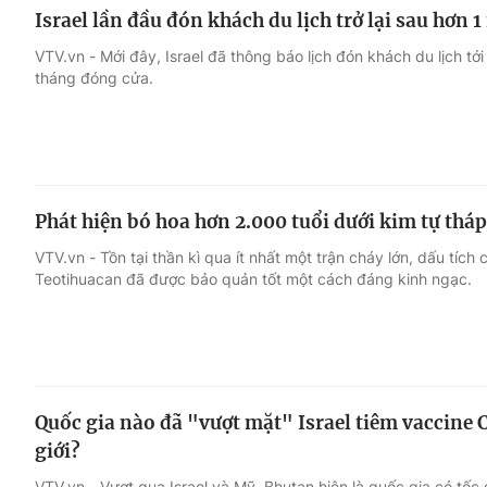
Israel lần đầu đón khách du lịch trở lại sau hơn
VTV.vn - Mới đây, Israel đã thông báo lịch đón khách du lịch tới
tháng đóng cửa.
Phát hiện bó hoa hơn 2.000 tuổi dưới kim tự thá
VTV.vn - Tồn tại thần kì qua ít nhất một trận cháy lớn, dấu tíc
Teotihuacan đã được bảo quản tốt một cách đáng kinh ngạc.
Quốc gia nào đã "vượt mặt" Israel tiêm vaccine
giới?
VTV.vn - Vượt qua Israel và Mỹ, Bhutan hiện là quốc gia có t