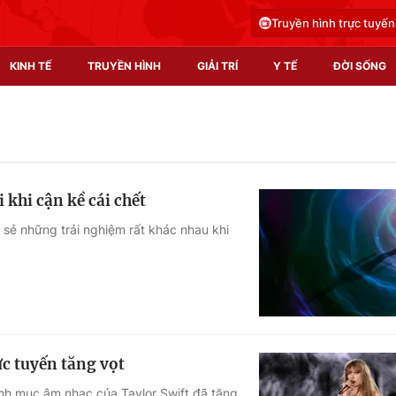
Truyền hình trực tuyến
KINH TẾ
TRUYỀN HÌNH
GIẢI TRÍ
Y TẾ
ĐỜI SỐNG
Pháp luật
Y tế
Truyền hình
Multimedia
khi cận kề cái chết
Phim VTV
Video
sẻ những trải nghiệm rất khác nhau khi
Hậu trường
Shorts video
Nhân vật
Podcast
Khán giả
EMagazine
Giải sao mai
Photo
ực tuyến tăng vọt
Infographic
anh mục âm nhạc của Taylor Swift đã tăng