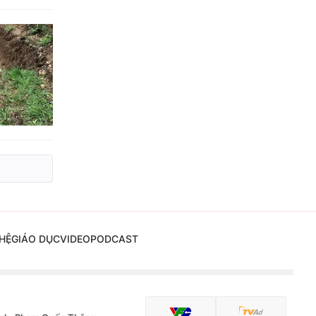
HỆ
GIÁO DỤC
VIDEO
PODCAST