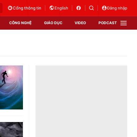
Cổng thông tin
English
Đăng nhập
CÔNG NGHỆ
GIÁO DỤC
VIDEO
PODCAST
VTV Money
VTV Thể thao
VTV Sức khoẻ
Bất động sản
Thị trường 24h
Tấm lòng Việt
Vươn mình bằng AI
VTV4
VTV8
VTV9
Lịch phát sóng
Giao lưu trực tuyến
Sự kiện