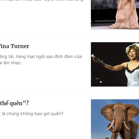
Góc ảnh
Giáo dục
Công nghệ
Tuyển sinh
Hitech Công ng
Tina Turner
Học trực tuyến
Sản phẩm
ăng tải, hàng loạt ngôi sao đình đám của
ại âm nhạc.
g
Thị trường
Tư vấn
 thể quên”?
ật là chúng không bao giờ quên?