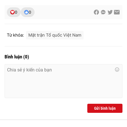
Ðiện thoại Thời báo VTV:
024.66 897 897
Email:
toasoan@vtv.vn
0
0
Liên hệ quảng cáo:
024-7300.7108
Từ khóa:
Mặt trận Tổ quốc Việt Nam
Bình luận
(
0
)
® Cấm sao chép dưới mọi hình thức nếu không có sự chấp
thuận bằng văn bản. Ghi rõ nguồn VTV.vn khi phát hành lại
Gửi bình luận
thông tin từ website này.