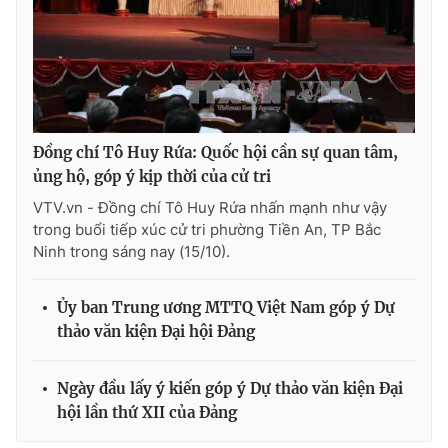
THỜI BÁO VTV
Đồng chí Tô Huy Rứa: Quốc hội cần sự quan tâm,
ủng hộ, góp ý kịp thời của cử tri
Theo dõi báo trên
VTV.vn - Đồng chí Tô Huy Rứa nhấn mạnh như vậy
trong buổi tiếp xúc cử tri phường Tiền An, TP Bắc
Ninh trong sáng nay (15/10).
Cơ quan chủ quản:
Đài Truyền hình Việt Nam
Cơ quan báo chí:
Thời báo VTV
Ủy ban Trung ương MTTQ Việt Nam góp ý Dự
Giấy phép hoạt động báo in và báo điện tử số 483/GP-BTTTT
cấp ngày 29/12/2023
thảo văn kiện Đại hội Đảng
Tổng Biên tập:
Vũ Thanh Thủy
Phó Tổng Biên tập:
Nguyễn Thị Mỹ Hạnh, Phạm Quốc Thắng,
Ngày đầu lấy ý kiến góp ý Dự thảo văn kiện Đại
Nguyễn Trọng Ninh
hội lần thứ XII của Đảng
Tổng đài VTV:
024.38 355 931 - 024.38 355 932