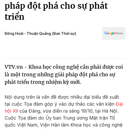
Chính trị
pháp đột phá cho sự phát
Truyền hình
triển
Văn hóa - Giải trí
Xã hội
Y tế
Đời sống
Đông Hoài - Thuận Quảng (Ban Thời sự)
Pháp luật
Công nghệ
Giáo dục
Y tế
VTV.vn - Khoa học công nghệ cần phải được coi
Thế giới
là một trong những giải pháp đột phá cho sự
Tin tức
phát triển trong nhiệm kỳ mới.
Kinh tế
Thế giới đó đây
Nội dung trên là vấn đề được nhiều đại biểu đề xuất
Tài chính
Dữ liệu và đời sống
tại cuộc Tọa đàm góp ý vào dự thảo các văn kiện
Đại
Câu chuyện quốc tế
Thị trường
hội XII
của Đảng, vừa diễn ra sáng 19/10, tại Hà Nội.
Cuộc Tọa đàm do Ủy ban Trung ương Mặt trận Tổ
Truyền hình
Góc doanh nghiệp
quốc Việt Nam, Viện Hàn lâm Khoa học và công nghệ