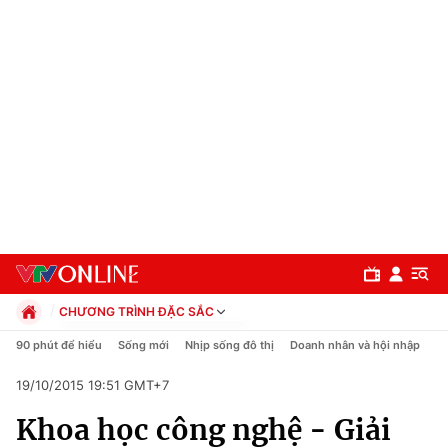
CHƯƠNG TRÌNH ĐẶC SẮC
Chính trị
90 phút để hiểu
Sống mới
Nhịp sống đô thị
Doanh nhân và hội nhập
C
Xã hội
19/10/2015 19:51 GMT+7
Pháp luật
Chuyên mục
Kinh tế
Khoa học công nghệ - Giải
Thể thao