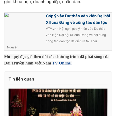
giới khoa học, doanh nghiệp, nhân dân.
Photo
Infographic
Góp ý vào Dự thảo văn kiện Đại hội
XII của Đảng về công tác dân tộc
Video
Shorts video
VTV.vn - Hội nghị góp ý kiến vào Dự thảo
văn kiện Đại hội XII của Đảng về nội dung
VTV Money
VTV Thể thao
công tác dân tộc đã diễn ra tại Thái
Nguyên.
VTV Sức khoẻ
Bất động sản
Mời quý độc giả theo dõi các chương trình đã phát sóng của
Đài Truyền hình Việt Nam
TV Online.
Thị trường 24h
Tấm lòng Việt
Tin liên quan
VTV4
Vươn mình bằng AI
VTV9
VTV8
Liên hệ tòa soạn
English