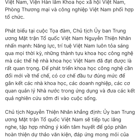
Phim VTV
Việt Nam, Viện Hàn lâm Khoa học xã hội Việt Nam,
Giải trí
Phòng Thương mại và công nghiệp Việt Nam phối hợp
Hậu trường
tổ chức.
Điện ảnh
Đời sống
Nhân vật
Phát biểu tại cuộc Tọa đàm, Chủ tịch Ủy ban Trung
Âm nhạc
Du lịch
ương Mặt trận Tổ quốc Việt Nam Nguyễn Thiện Nhân
Khán giả
Giáo dục
Sao
nhấn mạnh: Năng lực, trí tuệ Việt Nam luôn tỏa sáng
Làm đẹp
Giải sao mai
qua mọi thời kỳ, những thành tựu khoa học công nghệ
Tuyển sinh
mà các thế hệ nhà khoa học Việt Nam đã đạt được là
Công nghệ
Chất lượng cuộc sống
rất quan trọng. Để phát triển khoa học công nghệ cần
Học trực tuyến
Hitech Công nghệ tương lai
đổi mới về thể chế, có cơ chế đầu tư đúng mức để
Giao lưu trực tuyến
gắn kết các nhà khoa học, các doanh nghiệp, các cơ
Sản phẩm
quan quản lý Nhà nước trong ứng dụng và đưa các kết
Lịch phát sóng
quả nghiên cứu sớm đi vào cuộc sống.
Thị trường
Tư vấn
Chủ tịch Nguyễn Thiện Nhân khẳng định: Ủy ban Trung
ương Mặt trận Tổ quốc Việt Nam sẽ tiếp tục lắng
Chuyên mục khác
nghe, tập hợp những ý kiến tâm huyết để góp phần
Emagazine
Podcast
hoàn thiện dự thảo văn kiện, đáp ứng mong mỏi của