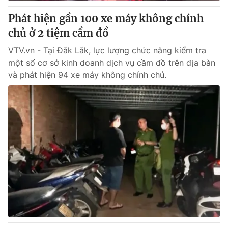
Phát hiện gần 100 xe máy không chính
® Cấm sao chép dưới mọi hình thức nếu không có sự chấp
chủ ở 2 tiệm cầm đồ
thuận bằng văn bản. Ghi rõ nguồn VTV.vn khi phát hành lại
thông tin từ website này.
VTV.vn - Tại Đắk Lắk, lực lượng chức năng kiểm tra
một số cơ sở kinh doanh dịch vụ cầm đồ trên địa bàn
và phát hiện 94 xe máy không chính chủ.