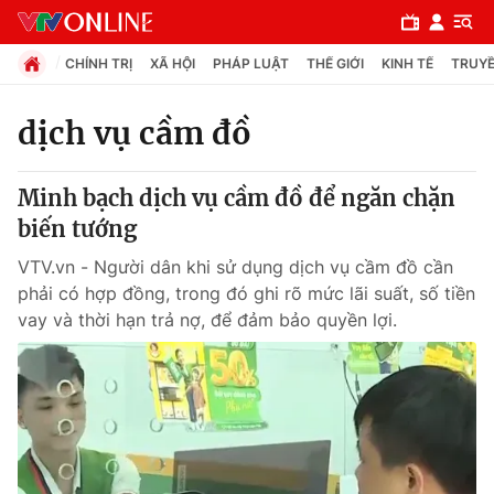
CHÍNH TRỊ
XÃ HỘI
PHÁP LUẬT
THẾ GIỚI
KINH TẾ
TRUYỀ
dịch vụ cầm đồ
Chuyên mục
Minh bạch dịch vụ cầm đồ để ngăn chặn
Chính trị
biến tướng
VTV.vn - Người dân khi sử dụng dịch vụ cầm đồ cần
Xã hội
phải có hợp đồng, trong đó ghi rõ mức lãi suất, số tiền
vay và thời hạn trả nợ, để đảm bảo quyền lợi.
Pháp luật
Y tế
Thế giới