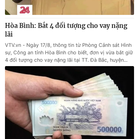
Thị trường 24h
Tấm lòng Việt
VTV4
Vươn mình bằng AI
Hòa Bình: Bắt 4 đối tượng cho vay nặng
lãi
VTV9
VTV8
VTV.vn - Ngày 17/8, thông tin từ Phòng Cảnh sát Hình
sự, Công an tỉnh Hòa Bình cho biết, đơn vị vừa bắt giữ
Liên hệ tòa soạn
English
4 đối tượng cho vay nặng lãi tại TT. Đà Bắc, huyện...
THỜI BÁO VTV
Theo dõi báo trên
Cơ quan chủ quản:
Đài Truyền hình Việt Nam
Cơ quan báo chí:
Thời báo VTV