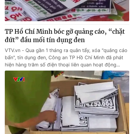
Giao lưu trực tuyến
Sản phẩm
Lịch phát sóng
Thị trường
Tư vấn
TP Hồ Chí Minh bóc gỡ quảng cáo, “chặt
đứt” đầu mối tín dụng đen
Chuyên mục khác
Emagazine
VTV.vn - Qua gần 1 tháng ra quân tẩy, xóa "quảng cáo
Podcast
bẩn", tín dụng đen, Công an TP Hồ Chí Minh đã phát
hiện hàng trăm số điện thoại liên quan hoạt động...
Photo
Infographic
Video
Shorts video
VTV Money
VTV Thể thao
VTV Sức khoẻ
Bất động sản