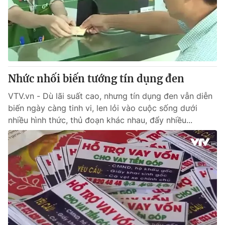
Tin tức
Kinh tế
Thế giới đó đây
Tài chính
Dữ liệu và đời sống
Câu chuyện quốc tế
Thị trường
Nhức nhối biến tướng tín dụng đen
Truyền hình
Góc doanh nghiệp
VTV.vn - Dù lãi suất cao, nhưng tín dụng đen vẫn diễn
Phim VTV
Giải trí
biến ngày càng tinh vi, len lỏi vào cuộc sống dưới
Hậu trường
nhiều hình thức, thủ đoạn khác nhau, đẩy nhiều...
Điện ảnh
Đời sống
Nhân vật
Âm nhạc
Du lịch
Khán giả
Giáo dục
Sao
Làm đẹp
Giải sao mai
Tuyển sinh
Công nghệ
Chất lượng cuộc sống
Học trực tuyến
Hitech Công nghệ tương lai