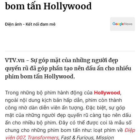
Chính trị
bom tấn Hollywood
Truyền hình
Văn hóa - Giải trí
Xã hội
Y tế
Điện ảnh - Kết nối đam mê
Đời sống
Pháp luật
Công nghệ
Giáo dục
Y tế
VTV.vn - Sự góp mặt của những người đẹp
quyến rũ đã góp phần tạo nên dấu ấn cho nhiều
Thế giới
phim bom tấn Hollywood.
Tin tức
Kinh tế
Trong những bộ phim hành động của
Hollywood
,
Thế giới đó đây
ngoài nội dung kịch bản hấp dẫn, phim còn thành
Tài chính
công nhờ dàn diễn viên ấn tượng. Đặc biệt, sự góp
Dữ liệu và đời sống
Câu chuyện quốc tế
mặt của những người đẹp quyến rũ càng tạo nên dấu
Thị trường
ấn cho nhiều bộ phim. Đây có thể được coi là mẫu số
Truyền hình
chung cho những phim bom tấn như: loạt phim về
Điệp
Góc doanh nghiệp
viên 007
,
Transformers
, Fast & Furious, Mission