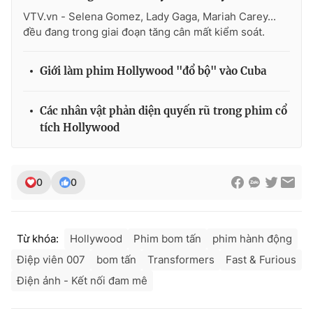
VTV.vn - Selena Gomez, Lady Gaga, Mariah Carey...
Photo
Infographic
đều đang trong giai đoạn tăng cân mất kiểm soát.
Video
Shorts video
Giới làm phim Hollywood "đổ bộ" vào Cuba
VTV Money
VTV Thể thao
Các nhân vật phản diện quyến rũ trong phim cổ
tích Hollywood
VTV Sức khoẻ
Bất động sản
0
0
Thị trường 24h
Tấm lòng Việt
VTV4
Vươn mình bằng AI
Từ khóa:
Hollywood
Phim bom tấn
phim hành động
Điệp viên 007
bom tấn
Transformers
Fast & Furious
VTV9
VTV8
Điện ảnh - Kết nối đam mê
Liên hệ tòa soạn
English