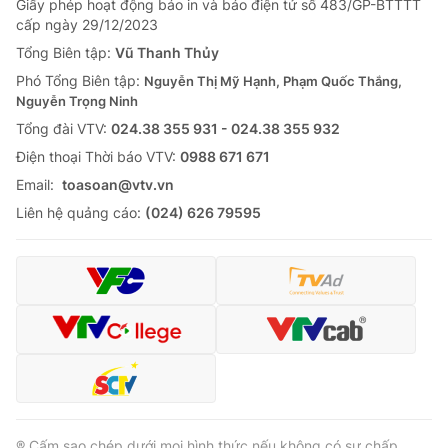
Giấy phép hoạt động báo in và báo điện tử số 483/GP-BTTTT
cấp ngày 29/12/2023
Tổng Biên tập:
Vũ Thanh Thủy
Phó Tổng Biên tập:
Nguyễn Thị Mỹ Hạnh, Phạm Quốc Thắng,
Nguyễn Trọng Ninh
Tổng đài VTV:
024.38 355 931 - 024.38 355 932
Ðiện thoại Thời báo VTV:
0988 671 671
Email:
toasoan@vtv.vn
Liên hệ quảng cáo:
(024) 626 79595
® Cấm sao chép dưới mọi hình thức nếu không có sự chấp