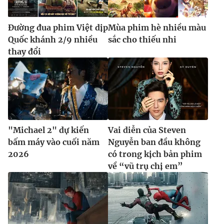
Ðiện thoại Thời báo VTV:
024.66 897 897
Email:
toasoan@vtv.vn
Đường đua phim Việt dịp
Mùa phim hè nhiều màu
Liên hệ quảng cáo:
024-7300.7108
Quốc khánh 2/9 nhiều
sắc cho thiếu nhi
thay đổi
"Michael 2" dự kiến
Vai diễn của Steven
bấm máy vào cuối năm
Nguyễn ban đầu không
2026
có trong kịch bản phim
về “vũ trụ chị em”
® Cấm sao chép dưới mọi hình thức nếu không có sự chấp
thuận bằng văn bản. Ghi rõ nguồn VTV.vn khi phát hành lại
thông tin từ website này.