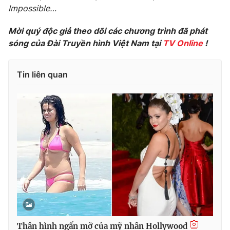
Phim VTV
Impossible…
Giải trí
Hậu trường
Mời quý độc giả theo dõi các chương trình đã phát
Điện ảnh
Đời sống
sóng của Đài Truyền hình Việt Nam tại
TV Online
!
Nhân vật
Âm nhạc
Du lịch
Khán giả
Giáo dục
Sao
Tin liên quan
Làm đẹp
Giải sao mai
Tuyển sinh
Công nghệ
Chất lượng cuộc sống
Học trực tuyến
Hitech Công nghệ tương lai
Giao lưu trực tuyến
Sản phẩm
Lịch phát sóng
Thị trường
Tư vấn
Chuyên mục khác
Emagazine
Podcast
Thân hình ngấn mỡ của mỹ nhân Hollywood