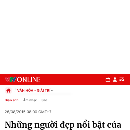
VĂN HÓA - GIẢI TRÍ
Chính trị
Điện ảnh
Âm nhạc
Sao
Xã hội
26/08/2015 08:00 GMT+7
Pháp luật
Chuyên mục
Kinh tế
Những người đẹp nổi bật của
Thể thao