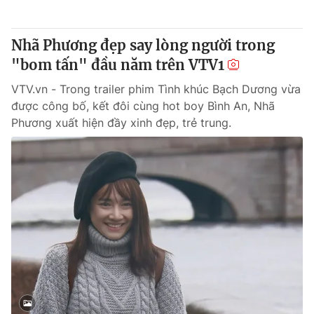
Nhã Phương đẹp say lòng người trong
"bom tấn" đầu năm trên VTV1
® Cấm sao chép dưới mọi hình thức nếu không có sự chấp
thuận bằng văn bản. Ghi rõ nguồn VTV.vn khi phát hành lại
VTV.vn - Trong trailer phim Tình khúc Bạch Dương vừa
thông tin từ website này.
được công bố, kết đôi cùng hot boy Bình An, Nhã
Phương xuất hiện đầy xinh đẹp, trẻ trung.