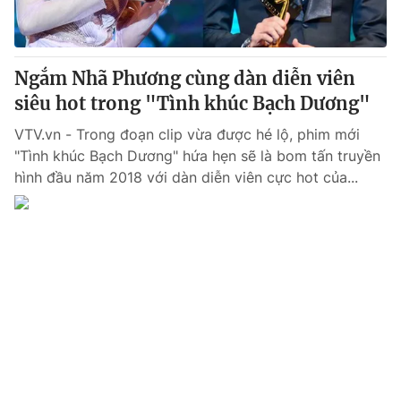
Cơ quan báo chí:
Thời báo VTV
Giấy phép hoạt động báo in và báo điện tử số 483/GP-BTTTT
cấp ngày 29/12/2023
Ngắm Nhã Phương cùng dàn diễn viên
Tổng Biên tập:
Vũ Thanh Thủy
siêu hot trong "Tình khúc Bạch Dương"
Phó Tổng Biên tập:
Nguyễn Thị Mỹ Hạnh, Phạm Quốc Thắng,
VTV.vn - Trong đoạn clip vừa được hé lộ, phim mới
Nguyễn Trọng Ninh
"Tình khúc Bạch Dương" hứa hẹn sẽ là bom tấn truyền
Tổng đài VTV:
024.38 355 931 - 024.38 355 932
hình đầu năm 2018 với dàn diễn viên cực hot của...
Ðiện thoại Thời báo VTV:
024.66 897 897
Email:
toasoan@vtv.vn
Liên hệ quảng cáo:
024-7300.7108