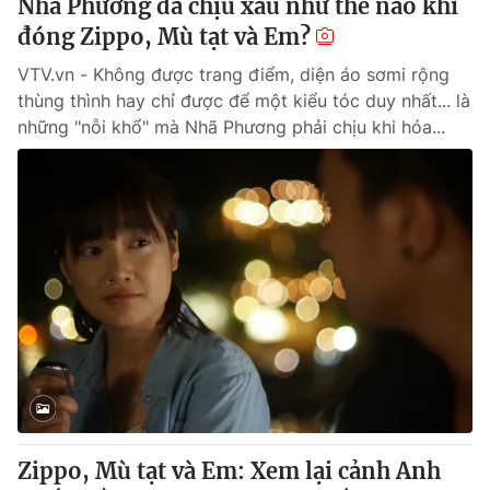
Nhã Phương đã chịu xấu như thế nào khi
đóng Zippo, Mù tạt và Em?
VTV.vn - Không được trang điểm, diện áo sơmi rộng
thùng thình hay chỉ được để một kiểu tóc duy nhất... là
những "nỗi khổ" mà Nhã Phương phải chịu khi hóa...
Zippo, Mù tạt và Em: Xem lại cảnh Anh