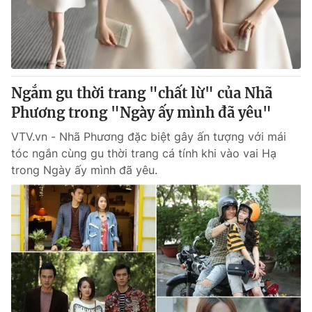
Giao lưu trực tuyến
Sản phẩm
Lịch phát sóng
Thị trường
Tư vấn
Ngắm gu thời trang "chất lừ" của Nhã
Chuyên mục khác
Phương trong "Ngày ấy mình đã yêu"
Emagazine
Podcast
VTV.vn - Nhã Phương đặc biệt gây ấn tượng với mái
tóc ngắn cùng gu thời trang cá tính khi vào vai Hạ
Photo
Infographic
trong Ngày ấy mình đã yêu.
Video
Shorts video
VTV Money
VTV Thể thao
VTV Sức khoẻ
Bất động sản