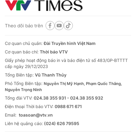
Theo dõi báo trên
Cơ quan chủ quản:
Đài Truyền hình Việt Nam
Cơ quan báo chí:
Thời báo VTV
Giấy phép hoạt động báo in và báo điện tử số 483/GP-BTTTT
cấp ngày 29/12/2023
Tổng Biên tập:
Vũ Thanh Thủy
Phó Tổng Biên tập:
Nguyễn Thị Mỹ Hạnh, Phạm Quốc Thắng,
Nguyễn Trọng Ninh
Tổng đài VTV:
024.38 355 931 - 024.38 355 932
Ðiện thoại Thời báo VTV:
0988 671 671
Email:
toasoan@vtv.vn
Liên hệ quảng cáo:
(024) 626 79595