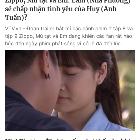
Zippo, Mù tạt và Em: Lam (Nhã Phương)
sẽ chấp nhận tình yêu của Huy (Anh
Tuấn)?
VTV.vn - Đoạn trailer bật mí các cảnh phim ở tập 8 và
tập 9 Zippo, Mù tạt và Em đang khiến các fan rất háo
hức đến ngày phim phát sóng vì có lẽ đã đến lúc...