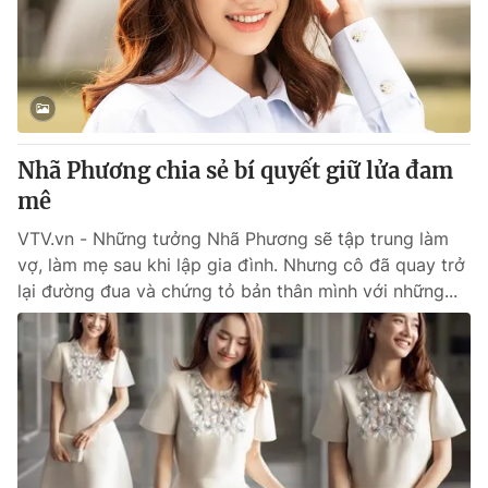
Tin tức
Kinh tế
Thế giới đó đây
Tài chính
Dữ liệu và đời sống
Câu chuyện quốc tế
Thị trường
Nhã Phương chia sẻ bí quyết giữ lửa đam
Truyền hình
Góc doanh nghiệp
mê
Phim VTV
Giải trí
VTV.vn - Những tưởng Nhã Phương sẽ tập trung làm
Hậu trường
vợ, làm mẹ sau khi lập gia đình. Nhưng cô đã quay trở
Điện ảnh
lại đường đua và chứng tỏ bản thân mình với những...
Đời sống
Nhân vật
Âm nhạc
Du lịch
Khán giả
Giáo dục
Sao
Làm đẹp
Giải sao mai
Tuyển sinh
Công nghệ
Chất lượng cuộc sống
Học trực tuyến
Hitech Công nghệ tương lai