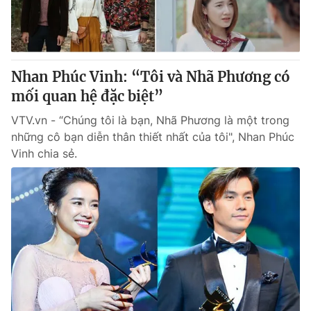
Thị trường 24h
Tấm lòng Việt
VTV4
Vươn mình bằng AI
Nhan Phúc Vinh: “Tôi và Nhã Phương có
VTV9
VTV8
mối quan hệ đặc biệt”
VTV.vn - “Chúng tôi là bạn, Nhã Phương là một trong
Liên hệ tòa soạn
English
những cô bạn diễn thân thiết nhất của tôi", Nhan Phúc
Vinh chia sẻ.
THỜI BÁO VTV
Theo dõi báo trên
Cơ quan chủ quản:
Đài Truyền hình Việt Nam