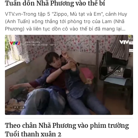
Tuấn dồn Nhã Phương vào thế bí
VTV.vn-Trong tập 5 "Zippo, Mù tạt và Em", cảnh Huy
(Anh Tuấn) xông thẳng tới phòng trọ của Lam (Nhã
Phương) và liên tục dồn cô vào thế bí đã mang lại...
Theo chân Nhã Phương vào phim trường
Tuổi thanh xuân 2