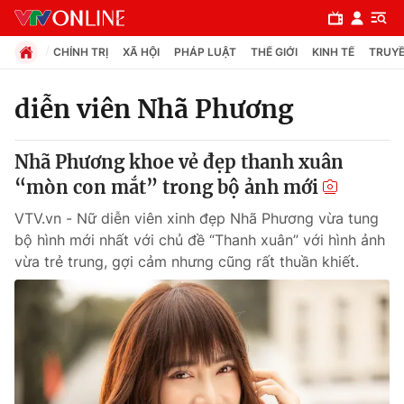
CHÍNH TRỊ
XÃ HỘI
PHÁP LUẬT
THẾ GIỚI
KINH TẾ
TRUYỀ
diễn viên Nhã Phương
Chuyên mục
Nhã Phương khoe vẻ đẹp thanh xuân
Chính trị
“mòn con mắt” trong bộ ảnh mới
VTV.vn - Nữ diễn viên xinh đẹp Nhã Phương vừa tung
Xã hội
bộ hình mới nhất với chủ đề “Thanh xuân” với hình ảnh
vừa trẻ trung, gợi cảm nhưng cũng rất thuần khiết.
Pháp luật
Y tế
Thế giới