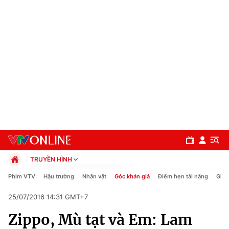
TRUYỀN HÌNH
Chính trị
Phim VTV
Hậu trường
Nhân vật
Góc khán giả
Điểm hẹn tài năng
Giải
Xã hội
25/07/2016 14:31 GMT+7
Pháp luật
Chuyên mục
Kinh tế
Zippo, Mù tạt và Em: Lam
Thể thao