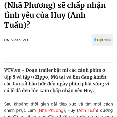
Chính trị
(Nhã Phương) sẽ chấp nhận
Truyền hình
tình yêu của Huy (Anh
Văn hóa - Giải trí
Xã hội
Y tế
Tuấn)?
Đời sống
Pháp luật
Công nghệ
Giáo dục
CN, Video: VFC
Y tế
Thế giới
VTV.vn - Đoạn trailer bật mí các cảnh phim ở
Tin tức
tập 8 và tập 9 Zippo, Mù tạt và Em đang khiến
Kinh tế
Thế giới đó đây
các fan rất háo hức đến ngày phim phát sóng vì
Tài chính
có lẽ đã đến lúc Lam chấp nhận yêu Huy.
Dữ liệu và đời sống
Câu chuyện quốc tế
Thị trường
Sau khoảng thời gian dài tiếp xúc và tìm mọi cách
Truyền hình
Góc doanh nghiệp
chinh phục Lam (
Nhã Phương
), Huy (
Anh Tuấn
) dường
như đã có phần rung động thật sự trước cô gái mạnh