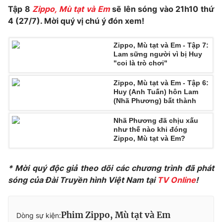
Tập 8
Zippo, Mù tạt và Em
sẽ lên sóng vào 21h10 thứ
4 (27/7). Mời quý vị chú ý đón xem!
Zippo, Mù tạt và Em - Tập 7:
THỜI BÁO VTV
Lam sững người vì bị Huy
"coi là trò chơi"
Zippo, Mù tạt và Em - Tập 6:
Huy (Anh Tuấn) hôn Lam
Theo dõi báo trên
(Nhã Phương) bất thành
Nhã Phương đã chịu xấu
Cơ quan chủ quản:
Đài Truyền hình Việt Nam
như thế nào khi đóng
Cơ quan báo chí:
Thời báo VTV
Zippo, Mù tạt và Em?
Giấy phép hoạt động báo in và báo điện tử số 483/GP-BTTTT
cấp ngày 29/12/2023
* Mời quý độc giả theo dõi các chương trình đã phát
Tổng Biên tập:
Vũ Thanh Thủy
sóng của Đài Truyền hình Việt Nam tại
TV Online
!
Phó Tổng Biên tập:
Nguyễn Thị Mỹ Hạnh, Phạm Quốc Thắng,
Nguyễn Trọng Ninh
Tổng đài VTV:
024.38 355 931 - 024.38 355 932
Phim Zippo, Mù tạt và Em
Dòng sự kiện: