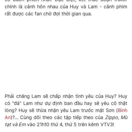
chính là cảnh hôn nhau của Huy và Lam - cảnh phim
Photo
Infographic
rất được các fan chờ đợi thời gian qua.
Video
Shorts video
VTV Money
VTV Thể thao
VTV Sức khoẻ
Bất động sản
Thị trường 24h
Tấm lòng Việt
VTV4
Vươn mình bằng AI
Phải chăng Lam sẽ chấp nhận tình yêu của Huy? Huy
có "đá" Lam như dự định ban đầu hay sẽ yêu cô thật
lòng? Huy sẽ thừa nhận yêu Lam trước mặt Sơn (
Bình
VTV9
VTV8
An
)?... Cùng dõi theo các tập tiếp theo của
Zippo, Mù
tạt và Em
vào 21h10 thứ 4, thứ 5 trên kênh VTV3!
Liên hệ tòa soạn
English