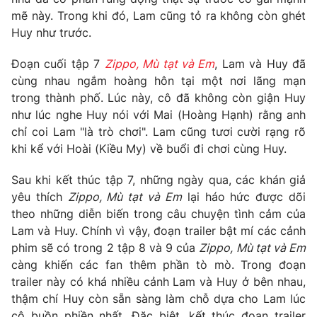
Phim VTV
Giải trí
mẽ này. Trong khi đó, Lam cũng tỏ ra không còn ghét
Hậu trường
Huy như trước.
Điện ảnh
Đời sống
Nhân vật
Đoạn cuối tập 7
Zippo, Mù tạt và Em
, Lam và Huy đã
Âm nhạc
cùng nhau ngắm hoàng hôn tại một nơi lãng mạn
Du lịch
Khán giả
Giáo dục
trong thành phố. Lúc này, cô đã không còn giận Huy
Sao
Làm đẹp
như lúc nghe Huy nói với Mai (Hoàng Hạnh) rằng anh
Giải sao mai
Tuyển sinh
chỉ coi Lam "là trò chơi". Lam cũng tươi cười rạng rõ
Công nghệ
Chất lượng cuộc sống
khi kể với Hoài (Kiều My) về buổi đi chơi cùng Huy.
Học trực tuyến
Hitech Công nghệ tương lai
Giao lưu trực tuyến
Sau khi kết thúc tập 7, những ngày qua, các khán giả
Sản phẩm
yêu thích
Zippo, Mù tạt và Em
lại háo hức được dõi
theo những diễn biến trong câu chuyện tình cảm của
Lịch phát sóng
Thị trường
Lam và Huy. Chính vì vậy, đoạn trailer bật mí các cảnh
phim sẽ có trong 2 tập 8 và 9 của
Zippo, Mù tạt và Em
Tư vấn
càng khiến các fan thêm phần tò mò. Trong đoạn
Chuyên mục khác
trailer này có khá nhiều cảnh Lam và Huy ở bên nhau,
Emagazine
thậm chí Huy còn sẵn sàng làm chỗ dựa cho Lam lúc
Podcast
cô buồn phiền nhất. Đặc biệt, kết thúc đoạn trailer