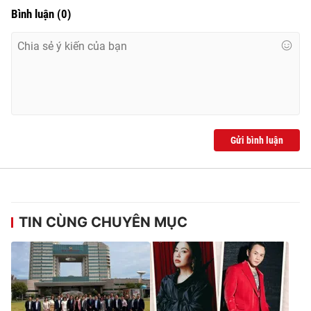
Bình luận
(
0
)
Gửi bình luận
TIN CÙNG CHUYÊN MỤC