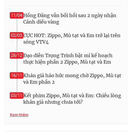
Ðiện thoại Thời báo VTV:
024.66 897 897
Email:
toasoan@vtv.vn
Hồng Đăng vẫn bồi hồi sau 2 ngày nhận
11/04
Liên hệ quảng cáo:
024-7300.7108
Cánh diều vàng
CỰC HOT: Zippo, Mù tạt và Em trở lại trên
02/03
sóng VTV4
Đạo diễn Trọng Trinh bật mí kế hoạch
28/12
thực hiện phần 2 Zippo, Mù tạt và Em
Khán giả háo hức mong chờ Zippo, Mù tạt
16/11
và Em phần 2
Kết phim Zippo, Mù tạt và Em: Chiều lòng
03/11
khán giả nhưng chưa tới?
® Cấm sao chép dưới mọi hình thức nếu không có sự chấp
thuận bằng văn bản. Ghi rõ nguồn VTV.vn khi phát hành lại
thông tin từ website này.
Xem thêm