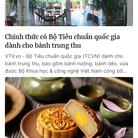
Giấy phép hoạt động báo in và báo điện tử số 483/GP-BTTTT
cấp ngày 29/12/2023
Tổng Biên tập:
Vũ Thanh Thủy
Phó Tổng Biên tập:
Nguyễn Thị Mỹ Hạnh, Phạm Quốc Thắng,
Nguyễn Trọng Ninh
Chính thức có Bộ Tiêu chuẩn quốc gia
Tổng đài VTV:
024.38 355 931 - 024.38 355 932
dành cho bánh trung thu
Ðiện thoại Thời báo VTV:
024.66 897 897
VTV.vn - Bộ Tiêu chuẩn quốc gia (TCVN) dành cho
Email:
toasoan@vtv.vn
bánh trung thu, bao gồm bánh nướng, bánh dẻo, vừa
Liên hệ quảng cáo:
024-7300.7108
được Bộ Khoa học & công nghệ Việt Nam công bố...