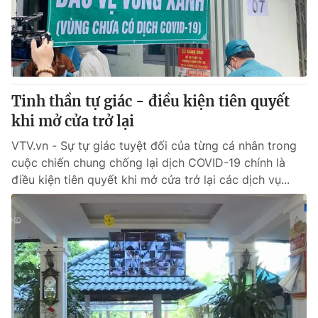
Thị trường 24h
Tấm lòng Việt
VTV4
Vươn mình bằng AI
VTV9
VTV8
Tinh thần tự giác - điều kiện tiên quyết
khi mở cửa trở lại
Liên hệ tòa soạn
English
VTV.vn - Sự tự giác tuyệt đối của từng cá nhân trong
cuộc chiến chung chống lại dịch COVID-19 chính là
điều kiện tiên quyết khi mở cửa trở lại các dịch vụ...
THỜI BÁO VTV
Theo dõi báo trên
Cơ quan chủ quản:
Đài Truyền hình Việt Nam
Cơ quan báo chí:
Thời báo VTV