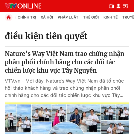
CHÍNH TRỊ
XÃ HỘI
PHÁP LUẬT
THẾ GIỚI
KINH TẾ
TRUYỀ
điều kiện tiên quyết
Chuyên mục
Nature’s Way Việt Nam trao chứng nhận
Chính trị
phân phối chính hãng cho các đối tác
chiến lược khu vực Tây Nguyên
Xã hội
VTV.vn - Mới đây, Nature’s Way Việt Nam đã tổ chức
hội thảo khách hàng và trao chứng nhận phân phối
Pháp luật
chính hãng cho các đối tác chiến lược khu vực Tây...
Y tế
Thế giới