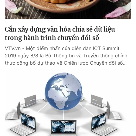
® Cấm sao chép dưới mọi hình thức nếu không có sự chấp
thuận bằng văn bản. Ghi rõ nguồn VTV.vn khi phát hành lại
Cần xây dựng văn hóa chia sẻ dữ liệu
thông tin từ website này.
trong hành trình chuyển đổi số
VTV.vn - Một điểm nhấn của diễn đàn ICT Summit
2019 ngày 8/8 là Bộ Thông tin và Truyền thông chính
thức công bố dự thảo về Chiến lược Chuyển đổi số...