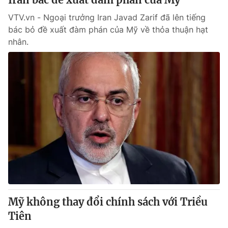
VTV.vn - Ngoại trưởng Iran Javad Zarif đã lên tiếng
bác bỏ đề xuất đàm phán của Mỹ về thỏa thuận hạt
nhân.
Mỹ không thay đổi chính sách với Triều
Tiên