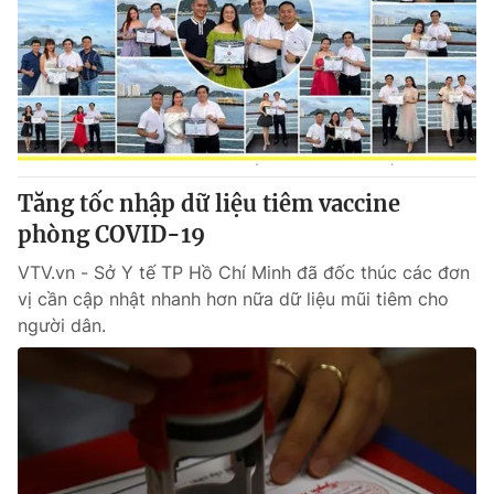
Tin tức
Kinh tế
Thế giới đó đây
Tài chính
Dữ liệu và đời sống
Câu chuyện quốc tế
Thị trường
Truyền hình
Góc doanh nghiệp
Tăng tốc nhập dữ liệu tiêm vaccine
Phim VTV
phòng COVID-19
Giải trí
Hậu trường
VTV.vn - Sở Y tế TP Hồ Chí Minh đã đốc thúc các đơn
Điện ảnh
vị cần cập nhật nhanh hơn nữa dữ liệu mũi tiêm cho
Đời sống
Nhân vật
người dân.
Âm nhạc
Du lịch
Khán giả
Giáo dục
Sao
Làm đẹp
Giải sao mai
Tuyển sinh
Công nghệ
Chất lượng cuộc sống
Học trực tuyến
Hitech Công nghệ tương lai