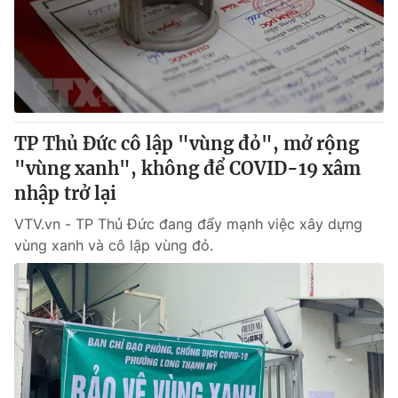
Giao lưu trực tuyến
Sản phẩm
Lịch phát sóng
Thị trường
Tư vấn
Chuyên mục khác
TP Thủ Đức cô lập "vùng đỏ", mở rộng
Emagazine
Podcast
"vùng xanh", không để COVID-19 xâm
nhập trở lại
Photo
Infographic
VTV.vn - TP Thủ Đức đang đẩy mạnh việc xây dựng
vùng xanh và cô lập vùng đỏ.
Video
Shorts video
VTV Money
VTV Thể thao
VTV Sức khoẻ
Bất động sản