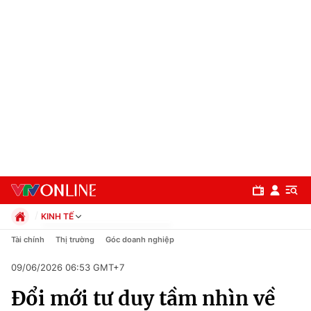
KINH TẾ
Chính trị
Tài chính
Thị trường
Góc doanh nghiệp
Xã hội
09/06/2026 06:53 GMT+7
Pháp luật
Chuyên mục
Kinh tế
Đổi mới tư duy tầm nhìn về
Thể thao