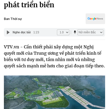
Chính trị
phát triển biển
Truyền hình
Văn hóa - Giải trí
Xã hội
Y tế
Ban Thời sự
Đời sống
Pháp luật
Công nghệ
Nghe đọc bài
1:23
Giáo dục
Y tế
VTV.vn - Cần thiết phải xây dựng một Nghị
quyết mới của Trung ương về phát triển kinh tế
Thế giới
biển với tư duy mới, tầm nhìn mới và những
quyết sách mạnh mẽ hơn cho giai đoạn tiếp theo.
Tin tức
Kinh tế
Thế giới đó đây
Tài chính
Dữ liệu và đời sống
Câu chuyện quốc tế
Thị trường
Truyền hình
Góc doanh nghiệp