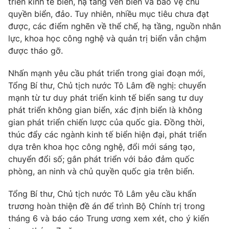
triển kinh tế biển, hạ tầng ven biển và bảo vệ chủ
quyền biển, đảo. Tuy nhiên, nhiều mục tiêu chưa đạt
Photo
Infographic
được, các điểm nghẽn về thể chế, hạ tầng, nguồn nhân
lực, khoa học công nghệ và quản trị biển vẫn chậm
Video
Shorts video
được tháo gỡ.
Nhấn mạnh yêu cầu phát triển trong giai đoạn mới,
VTV Money
VTV Thể thao
Tổng Bí thư, Chủ tịch nước Tô Lâm đề nghị: chuyển
mạnh từ tư duy phát triển kinh tế biển sang tư duy
VTV Sức khoẻ
Bất động sản
phát triển không gian biển, xác định biển là không
gian phát triển chiến lược của quốc gia. Đồng thời,
thúc đẩy các ngành kinh tế biển hiện đại, phát triển
Thị trường 24h
Tấm lòng Việt
dựa trên khoa học công nghệ, đổi mới sáng tạo,
chuyển đổi số; gắn phát triển với bảo đảm quốc
VTV4
Vươn mình bằng AI
phòng, an ninh và chủ quyền quốc gia trên biển.
Tổng Bí thư, Chủ tịch nước Tô Lâm yêu cầu khẩn
VTV9
VTV8
trương hoàn thiện đề án để trình Bộ Chính trị trong
tháng 6 và báo cáo Trung ương xem xét, cho ý kiến
Liên hệ tòa soạn
English