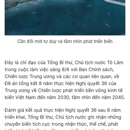
Phim VTV
Giải trí
Hậu trường
Điện ảnh
Đời sống
Nhân vật
Âm nhạc
Du lịch
Khán giả
Giáo dục
Cần đổi mới tư duy và tầm nhìn phát triển biển
Sao
Làm đẹp
Giải sao mai
Tuyển sinh
Công nghệ
Chất lượng cuộc sống
Đây là chỉ đạo của Tổng Bí thư, Chủ tịch nước Tô Lâm
Học trực tuyến
Hitech Công nghệ tương lai
trong cuộc làm việc sáng 8/6 với Ban Chính sách,
Giao lưu trực tuyến
Chiến lược Trung ương và các cơ quan liên quan, về
Sản phẩm
Đề án tổng kết 8 năm thực hiện Nghị quyết 36 của
Trung ương về Chiến lược phát triển bền vững kinh tế
Lịch phát sóng
Thị trường
biển Việt Nam đến năm 2030, tầm nhìn đến năm 2045.
Tư vấn
Đánh giá kết quả thực hiện Nghị quyết 36 sau 8 năm
Chuyên mục khác
triển khai, Tổng Bí thư, Chủ tịch nước ghi nhận những
Emagazine
Podcast
chuyển biến tích cực trong nhận thức, thể chế, phát