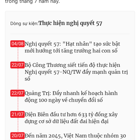
trong tháng 7 năm nay.
Thực hiện nghị quyết 57
Dòng sự kiện:
THỜI BÁO VTV
Nghị quyết 57: "Hạt nhân" tạo sức bật
04/08
mới hướng tới tăng trưởng hai con số
Theo dõi báo trên
Bộ Công Thương siết tiến độ thực hiện
22/07
Nghị quyết 57-NQ/TW đẩy mạnh quản trị
số
Cơ quan chủ quản:
Đài Truyền hình Việt Nam
Cơ quan báo chí:
Thời báo VTV
Quảng Trị: Đẩy nhanh kế hoạch hành
22/07
Giấy phép hoạt động báo in và báo điện tử số 483/GP-BTTTT
động 100 ngày về chuyển đổi số
cấp ngày 29/12/2023
Tổng Biên tập:
Vũ Thanh Thủy
Điện Biên đầu tư hơn 633 tỷ đồng xây
21/07
Phó Tổng Biên tập:
Nguyễn Thị Mỹ Hạnh, Phạm Quốc Thắng,
dựng cơ sở dữ liệu đất đai hiện đại
Nguyễn Trọng Ninh
Tổng đài VTV:
024.38 355 931 - 024.38 355 932
Đến năm 2045, Việt Nam thuộc nhóm 30
20/07