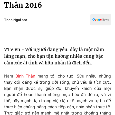
Chính trị
Thân 2016
Truyền hình
Văn hóa - Giải trí
Xã hội
Y tế
Theo Ngôi sao
Đời sống
Pháp luật
Công nghệ
Giáo dục
Y tế
VTV.vn - Với người đang yêu, đây là một năm
lãng mạn, cho bạn tận hưởng nhiều cung bậc
Thế giới
cảm xúc ái tình và hôn nhân là đích đến.
Tin tức
Kinh tế
Năm
Bính Thân
mang tới cho tuổi Sửu nhiều những
Thế giới đó đây
thay đổi đáng kể trong đời sống, chủ yếu là tích cực.
Tài chính
Bạn nhận được sự giúp đỡ, khuyến khích của mọi
Dữ liệu và đời sống
Câu chuyện quốc tế
người để hoàn thành những mục tiêu đã đề ra, và vì
Thị trường
thế, hãy mạnh dạn trong việc lập kế hoạch và tự tin để
Truyền hình
thực hiện chúng bằng cách tiếp cận, nhìn nhận thực tế.
Góc doanh nghiệp
Trực giác trở nên mạnh mẽ nhất trong khoảng tháng