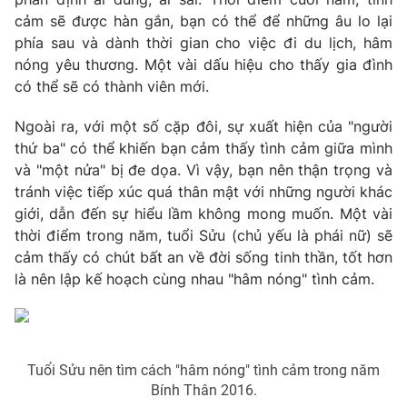
Email:
toasoan@vtv.vn
cảm sẽ được hàn gắn, bạn có thể để những âu lo lại
Liên hệ quảng cáo:
024-7300.7108
phía sau và dành thời gian cho việc đi du lịch, hâm
nóng yêu thương. Một vài dấu hiệu cho thấy gia đình
có thể sẽ có thành viên mới.
Ngoài ra, với một số cặp đôi, sự xuất hiện của "người
thứ ba" có thể khiến bạn cảm thấy tình cảm giữa mình
và "một nửa" bị đe dọa. Vì vậy, bạn nên thận trọng và
tránh việc tiếp xúc quá thân mật với những người khác
giới, dẫn đến sự hiểu lầm không mong muốn. Một vài
thời điểm trong năm, tuổi Sửu (chủ yếu là phái nữ) sẽ
cảm thấy có chút bất an về đời sống tinh thần, tốt hơn
là nên lập kế hoạch cùng nhau "hâm nóng" tình cảm.
® Cấm sao chép dưới mọi hình thức nếu không có sự chấp
thuận bằng văn bản. Ghi rõ nguồn VTV.vn khi phát hành lại
thông tin từ website này.
Tuổi Sửu nên tìm cách "hâm nóng" tình cảm trong năm
Bính Thân 2016.