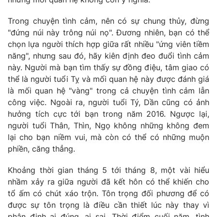
Trong chuyện tình cảm, nên có sự chung thủy, đừng
"đứng núi này trông núi nọ". Đương nhiên, bạn có thể
chọn lựa người thích hợp giữa rất nhiều "ứng viên tiềm
THỜI BÁO VTV
năng", nhưng sau đó, hãy kiên định đeo đuổi tình cảm
này. Người mà bạn tìm thấy sự đồng điệu, tâm giao có
Theo dõi báo trên
thể là người tuổi Tỵ và mối quan hệ này được đánh giá
là mối quan hệ "vàng" trong cả chuyện tình cảm lẫn
công việc. Ngoài ra, người tuổi Tý, Dần cũng có ảnh
Cơ quan chủ quản:
Đài Truyền hình Việt Nam
hưởng tích cực tới bạn trong năm 2016. Ngược lại,
Cơ quan báo chí:
Thời báo VTV
người tuổi Thân, Thìn, Ngọ không những không đem
Giấy phép hoạt động báo in và báo điện tử số 483/GP-BTTTT
lại cho bạn niềm vui, mà còn có thể có những muộn
cấp ngày 29/12/2023
phiền, căng thẳng.
Tổng Biên tập:
Vũ Thanh Thủy
Phó Tổng Biên tập:
Nguyễn Thị Mỹ Hạnh, Phạm Quốc Thắng,
Khoảng thời gian tháng 5 tới tháng 8, một vài hiểu
Nguyễn Trọng Ninh
nhầm xảy ra giữa người đã kết hôn có thể khiến cho
Tổng đài VTV:
024.38 355 931 - 024.38 355 932
tổ ấm có chút xáo trộn. Tôn trọng đối phương để có
Ðiện thoại Thời báo VTV:
được sự tôn trọng là điều cần thiết lúc này thay vì
024.66 897 897
phân định ai đúng, ai sai. Thời điểm cuối năm, tình