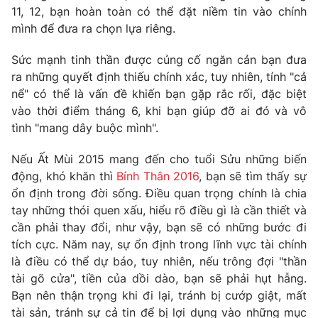
Phim VTV
11, 12, bạn hoàn toàn có thể đặt niềm tin vào chính
Giải trí
mình để đưa ra chọn lựa riêng.
Hậu trường
Điện ảnh
Đời sống
Sức mạnh tinh thần được củng cố ngăn cản bạn đưa
Nhân vật
Âm nhạc
ra những quyết định thiếu chính xác, tuy nhiên, tính "cả
Du lịch
Khán giả
nể" có thể là vấn đề khiến bạn gặp rắc rối, đặc biệt
Giáo dục
Sao
vào thời điểm tháng 6, khi bạn giúp đỡ ai đó và vô
Làm đẹp
Giải sao mai
Tuyển sinh
tình "mang dây buộc mình".
Công nghệ
Chất lượng cuộc sống
Học trực tuyến
Nếu Ất Mùi 2015 mang đến cho tuổi Sửu những biến
Hitech Công nghệ tương lai
động, khó khăn thì
Bính Thân 2016
, bạn sẽ tìm thấy sự
Giao lưu trực tuyến
ổn định trong đời sống. Điều quan trọng chính là chia
Sản phẩm
tay những thói quen xấu, hiểu rõ điều gì là cần thiết và
Lịch phát sóng
Thị trường
cần phải thay đổi, như vậy, bạn sẽ có những bước đi
tích cực. Năm nay, sự ổn định trong lĩnh vực tài chính
Tư vấn
là điều có thể dự báo, tuy nhiên, nếu trông đợi "thần
Chuyên mục khác
tài gõ cửa", tiền của dồi dào, bạn sẽ phải hụt hẫng.
Bạn nên thận trọng khi đi lại, tránh bị cướp giật, mất
Emagazine
Podcast
tài sản, tránh sự cả tin để bị lợi dụng vào những mục