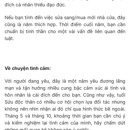
đích cá nhân thiếu đạo đức.
Photo
Infographic
Nếu bạn tính đến việc sửa sang/mua mới nhà cửa, đây
cũng là năm thích hợp. Thời điểm cuối năm, bạn cần
Video
Shorts video
chuẩn bị tinh thần cho một vài vấn đề liên quan đến
luật.
VTV Money
VTV Thể thao
VTV Sức khoẻ
Bất động sản
Về chuyện tình cảm:
Thị trường 24h
Tấm lòng Việt
Với người đang yêu, đây là một năm yêu đương lãng
mạn và tận hưởng nhiều cung bậc cảm xúc ái tình và
VTV4
Vươn mình bằng AI
hôn nhân là cái đích đến cho bạn. Cũng như vậy, tuổi
Sửu độc thân có nhiều cơ hội chọn lựa đối tác nhưng
không nên nhìn nhận ai đó chỉ qua hình thức bề ngoài.
VTV9
VTV8
Tháng 5 và tháng 10, khoảng thời gian bạn cần chú ý
và kiểm nghiệm lại tình cảm của mình, hãy chấm dứt
Liên hệ tòa soạn
English
những mối quan hệ không còn ý nghĩa.