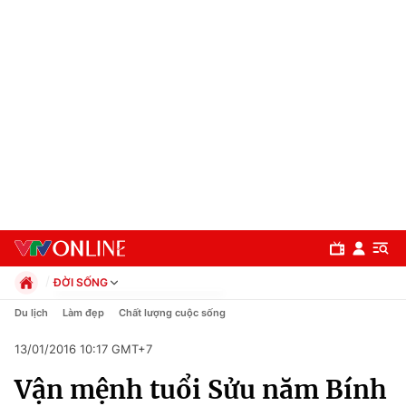
ĐỜI SỐNG
Chính trị
Du lịch
Làm đẹp
Chất lượng cuộc sống
Xã hội
13/01/2016 10:17 GMT+7
Pháp luật
Chuyên mục
Kinh tế
Vận mệnh tuổi Sửu năm Bính
Thể thao