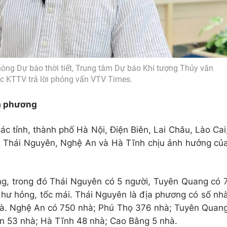
ng Dự báo thời tiết, Trung tâm Dự báo Khí tượng Thủy văn
ục KTTV trả lời phỏng vấn VTV Times.
ịa phương
ác tỉnh, thành phố Hà Nội, Điện Biên, Lai Châu, Lào Cai
 Thái Nguyên, Nghệ An và Hà Tĩnh chịu ảnh hưởng củ
ơng, trong đó Thái Nguyên có 5 người, Tuyên Quang có 
 hư hỏng, tốc mái. Thái Nguyên là địa phương có số nh
nhà. Nghệ An có 750 nhà; Phú Thọ 376 nhà; Tuyên Quan
ên 53 nhà; Hà Tĩnh 48 nhà; Cao Bằng 5 nhà.