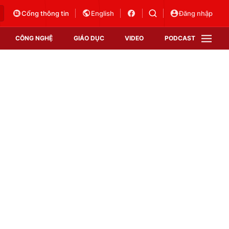
Cổng thông tin
English
Đăng nhập
CÔNG NGHỆ
GIÁO DỤC
VIDEO
PODCAST
VTV Money
VTV Thể thao
VTV Sức khoẻ
Bất động sản
Thị trường 24h
Tấm lòng Việt
Vươn mình bằng AI
VTV4
VTV8
VTV9
Lịch phát sóng
Giao lưu trực tuyến
Sự kiện