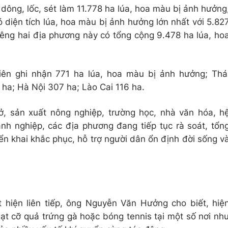
dông, lốc, sét làm 11.778 ha lúa, hoa màu bị ảnh hưởng
ó diện tích lúa, hoa màu bị ảnh hưởng lớn nhất với 5.82
iêng hai địa phương này có tổng cộng 9.478 ha lúa, ho
iên ghi nhận 771 ha lúa, hoa màu bị ảnh hưởng; Thá
a; Hà Nội 307 ha; Lào Cai 116 ha.
 ở, sản xuất nông nghiệp, trường học, nhà văn hóa, h
anh nghiệp, các địa phương đang tiếp tục rà soát, tổn
ển khai khắc phục, hỗ trợ người dân ổn định đời sống v
 hiện liên tiếp, ông Nguyễn Văn Hưởng cho biết, hiệ
ạt cỡ quả trứng gà hoặc bóng tennis tại một số nơi nh