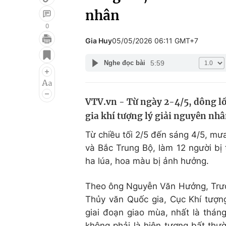
nhân
0
Gia Huy
05/05/2026 06:11 GMT+7
Giải trí
Đời sống
5:59
Nghe đọc bài
Điện ảnh
Du lịch
Âm nhạc
Làm đẹp
VTV.vn - Từ ngày 2-4/5, dông lố
Sao
Chất lượng cuộc sốn
gia khí tượng lý giải nguyên nhâ
Từ chiều tối 2/5 đến sáng 4/5, mưa
và Bắc Trung Bộ, làm 12 người bị
ha lúa, hoa màu bị ảnh hưởng.
Theo ông Nguyễn Văn Hưởng, Trưởn
Thủy văn Quốc gia, Cục Khí tượng
giai đoạn giao mùa, nhất là thán
không phải là hiện tượng bất thư