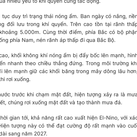
ủa nhiều yếu tố khí quyển cùng tác động.
 tục duy trì trạng thái nóng ẩm. Ban ngày có nắng, nề
ng đối lưu trong khí quyển. Trên cao tồn tại rãnh thấ
 khoảng 5.000m. Cùng thời điểm, phía Bắc có bộ phậ
ống phía Nam, nén rãnh áp thấp đi qua Bắc Bộ.
 cao, khối không khí nóng ẩm bị đẩy bốc lên mạnh, hìn
ển nhanh theo chiều thẳng đứng. Trong môi trường kh
đi lên mạnh giữ các khối băng trong mây dông lâu hơn
hi rơi xuống.
ước trước khi chạm mặt đất, hiện tượng xảy ra là mư
ết, chúng rơi xuống mặt đất và tạo thành mưa đá.
hời gian tới, khả năng rất cao xuất hiện El-Nino, với xá
iện tượng này có thể đạt cường độ rất mạnh vào cuố
 dài sang năm 2027.