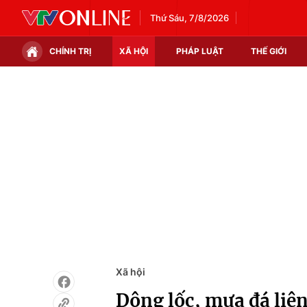
Thứ Sáu, 7/8/2026
CHÍNH TRỊ
XÃ HỘI
PHÁP LUẬT
THẾ GIỚI
Chính trị
Xã hội
Thế giới
Kinh tế
Tin tức
Tài chính
Thế giới đó đây
Thị trường
Câu chuyện quốc tế
Góc doanh nghiệp
Dữ liệu và đời sống
Xã hội
Dông lốc, mưa đá liên