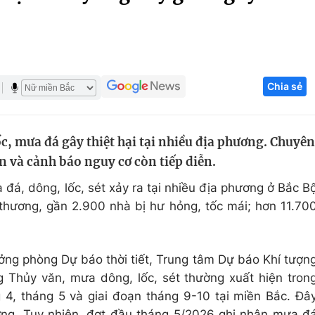
Góc ảnh
Giáo dục
Công nghệ
Chia sẻ
Tuyển sinh
Hitech Công ng
Học trực tuyến
Sản phẩm
c, mưa đá gây thiệt hại tại nhiều địa phương. Chuyên
g
Thị trường
n và cảnh báo nguy cơ còn tiếp diễn.
Tư vấn
 đá, dông, lốc, sét xảy ra tại nhiều địa phương ở Bắc B
 thương, gần 2.900 nhà bị hư hỏng, tốc mái; hơn 11.70
g phòng Dự báo thời tiết, Trung tâm Dự báo Khí tượn
 Thủy văn, mưa dông, lốc, sét thường xuất hiện tron
g 4, tháng 5 và giai đoạn tháng 9-10 tại miền Bắc. Đâ
ờng. Tuy nhiên, đợt đầu tháng 5/2026 ghi nhận mưa đ