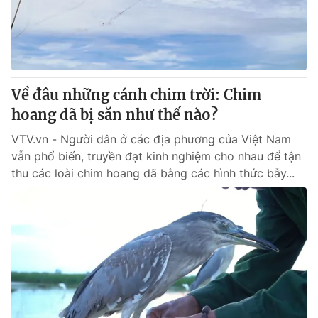
Giao lưu trực tuyến
Sản phẩm
Lịch phát sóng
Thị trường
Tư vấn
Về đâu những cánh chim trời: Chim
Chuyên mục khác
hoang dã bị săn như thế nào?
Emagazine
Podcast
VTV.vn - Người dân ở các địa phương của Việt Nam
vẫn phổ biến, truyền đạt kinh nghiệm cho nhau để tận
Photo
Infographic
thu các loài chim hoang dã bằng các hình thức bẫy...
Video
Shorts video
VTV Money
VTV Thể thao
VTV Sức khoẻ
Bất động sản