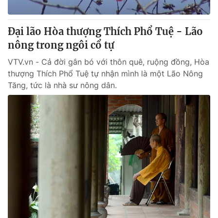
® Cấm sao chép dưới mọi hình thức nếu không có sự chấp
Đại lão Hòa thượng Thích Phổ Tuệ - Lão
thuận bằng văn bản. Ghi rõ nguồn VTV.vn khi phát hành lại
nông trong ngôi cổ tự
thông tin từ website này.
VTV.vn - Cả đời gắn bó với thôn quê, ruộng đồng, Hòa
thượng Thích Phổ Tuệ tự nhận mình là một Lão Nông
Tăng, tức là nhà sư nông dân.