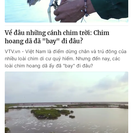
Thị trường 24h
Tấm lòng Việt
VTV4
Vươn mình bằng AI
Về đâu những cánh chim trời: Chim
VTV9
VTV8
hoang dã đã "bay" đi đâu?
VTV.vn - Việt Nam là điểm dừng chân và trú đông của
Liên hệ tòa soạn
English
nhiều loài chim di cư quý hiếm. Nhưng đến nay, các
loài chim hoang dã ấy đã "bay" đi đâu?
THỜI BÁO VTV
Theo dõi báo trên
Cơ quan chủ quản:
Đài Truyền hình Việt Nam
Cơ quan báo chí:
Thời báo VTV