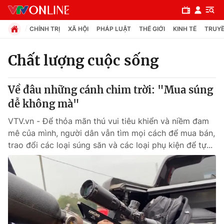
CHÍNH TRỊ
XÃ HỘI
PHÁP LUẬT
THẾ GIỚI
KINH TẾ
TRUYỀ
Chất lượng cuộc sống
Chuyên mục
Về đâu những cánh chim trời: "Mua súng
Chính trị
dễ không mà"
VTV.vn - Để thỏa mãn thú vui tiêu khiển và niềm đam
Xã hội
mê của mình, người dân vẫn tìm mọi cách để mua bán,
trao đổi các loại súng săn và các loại phụ kiện để tự...
Pháp luật
Y tế
Thế giới