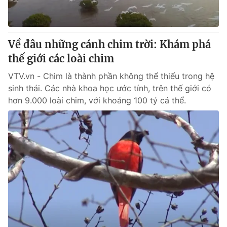
Giấy phép hoạt động báo in và báo điện tử số 483/GP-BTTTT
cấp ngày 29/12/2023
Tổng Biên tập:
Vũ Thanh Thủy
Về đâu những cánh chim trời: Khám phá
Phó Tổng Biên tập:
Nguyễn Thị Mỹ Hạnh, Phạm Quốc Thắng,
thế giới các loài chim
Nguyễn Trọng Ninh
Tổng đài VTV:
024.38 355 931 - 024.38 355 932
VTV.vn - Chim là thành phần không thể thiếu trong hệ
Ðiện thoại Thời báo VTV:
024.66 897 897
sinh thái. Các nhà khoa học ước tính, trên thế giới có
Email:
toasoan@vtv.vn
hơn 9.000 loài chim, với khoảng 100 tỷ cá thể.
Liên hệ quảng cáo:
024-7300.7108