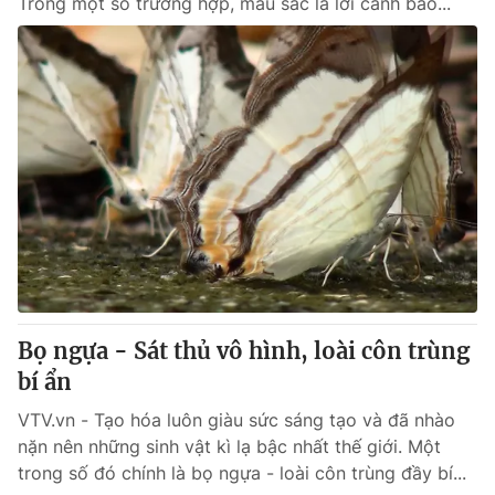
Trong một số trường hợp, màu sắc là lời cảnh báo...
Bọ ngựa - Sát thủ vô hình, loài côn trùng
bí ẩn
VTV.vn - Tạo hóa luôn giàu sức sáng tạo và đã nhào
nặn nên những sinh vật kì lạ bậc nhất thế giới. Một
trong số đó chính là bọ ngựa - loài côn trùng đầy bí...