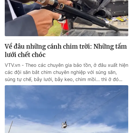
Tin tức
Kinh tế
Thế giới đó đây
Tài chính
Dữ liệu và đời sống
Câu chuyện quốc tế
Thị trường
Về đâu những cánh chim trời: Những tấm
Truyền hình
Góc doanh nghiệp
lưới chết chóc
Phim VTV
Giải trí
VTV.vn - Theo các chuyên gia bảo tồn, ở đâu xuất hiện
Hậu trường
các đội săn bắt chim chuyên nghiệp với súng săn,
Điện ảnh
súng tự chế, bẫy lưới, bẫy keo, chim mồi… thì ở đó...
Đời sống
Nhân vật
Âm nhạc
Du lịch
Khán giả
Giáo dục
Sao
Làm đẹp
Giải sao mai
Tuyển sinh
Công nghệ
Chất lượng cuộc sống
Học trực tuyến
Hitech Công nghệ tương lai