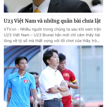
Giấy phép hoạt động báo in và báo điện tử số 483/GP-BTTTT
cấp ngày 29/12/2023
Tổng Biên tập:
Vũ Thanh Thủy
U23 Việt Nam và những quân bài chưa lật
Phó Tổng Biên tập:
Nguyễn Thị Mỹ Hạnh, Phạm Quốc Thắng,
Nguyễn Trọng Ninh
VTV.vn - Nhiều người trong chúng ta sau khi xem trận
Tổng đài VTV:
024.38 355 931 - 024.38 355 932
U23 Việt Nam – U23 Brunei hẳn mới chỉ cảm thấy hài
Ðiện thoại Thời báo VTV:
024.66 897 897
lòng về tỷ số mà thất vọng với lối chơi của thầy trò...
Email:
toasoan@vtv.vn
Liên hệ quảng cáo:
024-7300.7108