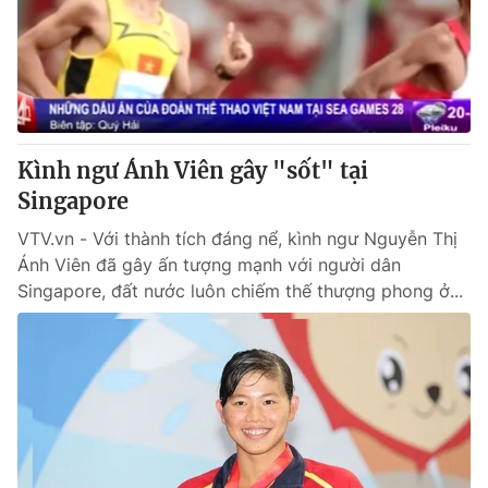
Tin tức
Kinh tế
Thế giới đó đây
Tài chính
Dữ liệu và đời sống
Câu chuyện quốc tế
Thị trường
Kình ngư Ánh Viên gây "sốt" tại
Truyền hình
Góc doanh nghiệp
Singapore
Phim VTV
Giải trí
VTV.vn - Với thành tích đáng nể, kình ngư Nguyễn Thị
Hậu trường
Ánh Viên đã gây ấn tượng mạnh với người dân
Điện ảnh
Singapore, đất nước luôn chiếm thế thượng phong ở...
Đời sống
Nhân vật
Âm nhạc
Du lịch
Khán giả
Giáo dục
Sao
Làm đẹp
Giải sao mai
Tuyển sinh
Công nghệ
Chất lượng cuộc sống
Học trực tuyến
Hitech Công nghệ tương lai