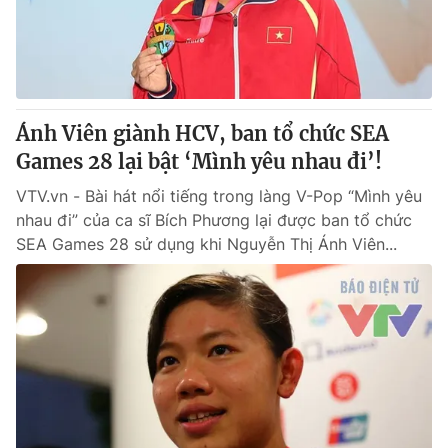
Giao lưu trực tuyến
Sản phẩm
Lịch phát sóng
Thị trường
Tư vấn
Ánh Viên giành HCV, ban tổ chức SEA
Chuyên mục khác
Games 28 lại bật ‘Mình yêu nhau đi’!
Emagazine
Podcast
VTV.vn - Bài hát nổi tiếng trong làng V-Pop “Mình yêu
nhau đi” của ca sĩ Bích Phương lại được ban tổ chức
Photo
Infographic
SEA Games 28 sử dụng khi Nguyễn Thị Ánh Viên...
Video
Shorts video
VTV Money
VTV Thể thao
VTV Sức khoẻ
Bất động sản