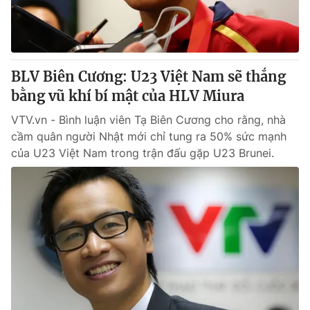
Thị trường 24h
Tấm lòng Việt
VTV4
Vươn mình bằng AI
BLV Biên Cương: U23 Việt Nam sẽ thắng
VTV9
VTV8
bằng vũ khí bí mật của HLV Miura
VTV.vn - Bình luận viên Tạ Biên Cương cho rằng, nhà
Liên hệ tòa soạn
English
cầm quân người Nhật mới chỉ tung ra 50% sức mạnh
của U23 Việt Nam trong trận đấu gặp U23 Brunei.
THỜI BÁO VTV
Theo dõi báo trên
Cơ quan chủ quản:
Đài Truyền hình Việt Nam
Cơ quan báo chí:
Thời báo VTV