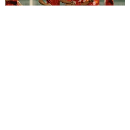
Tin mới
Video
Live
Emagazine
Trang chủ
Xem thêm
THỜI BÁO VTV
Theo dõi báo trên