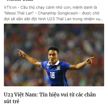
VTV.vn - Cầu thủ chạy cánh nhỏ con, mệnh danh là
“Messi Thái Lan” - Chanathip Songkrasin - được chờ
đợi sẽ dẫn dắt đội hình U23 Thái Lan trong nhiệm vụ...
U23 Việt Nam: Tín hiệu vui từ các chân
sút trẻ