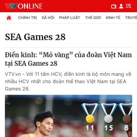
CHÍNH TRỊ
XÃ HỘI
PHÁP LUẬT
THẾ GIỚI
KINH TẾ
TRUYỀ
SEA Games 28
Chuyên mục
Điền kinh: “Mỏ vàng” của đoàn Việt Nam
Chính trị
tại SEA Games 28
VTV.vn - Với 11 tấm HCV, điền kinh là bộ môn mang về
Xã hội
nhiều HCV nhất cho đoàn thể thao Việt Nam tại SEA
Games 28.
Pháp luật
Y tế
Thế giới