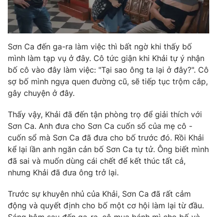
Email:
toasoan@vtv.vn
Liên hệ quảng cáo:
024-7300.7108
Sơn Ca đến ga-ra làm việc thì bất ngờ khi thấy bố
mình làm tạp vụ ở đây. Cô tức giận khi Khải tự ý nhận
bố cô vào đây làm việc: "Tại sao ông ta lại ở đây?". Cô
sợ bố mình ngựa quen đường cũ, sẽ tiếp tục trộm cắp,
gây chuyện ở đây.
Thấy vậy, Khải đã đến tận phòng trọ để giải thích với
Sơn Ca. Anh đưa cho Sơn Ca cuốn sổ của mẹ cô -
cuốn sổ mà Sơn Ca đã đưa cho bố trước đó. Rồi Khải
kể lại lần anh ngăn cản bố Sơn Ca tự tử. Ông biết mình
® Cấm sao chép dưới mọi hình thức nếu không có sự chấp
đã sai và muốn dùng cái chết để kết thúc tất cả,
thuận bằng văn bản. Ghi rõ nguồn VTV.vn khi phát hành lại
thông tin từ website này.
nhưng Khải đã đưa ông trở lại.
Trước sự khuyên nhủ của Khải, Sơn Ca đã rất cảm
động và quyết định cho bố một cơ hội làm lại từ đầu.