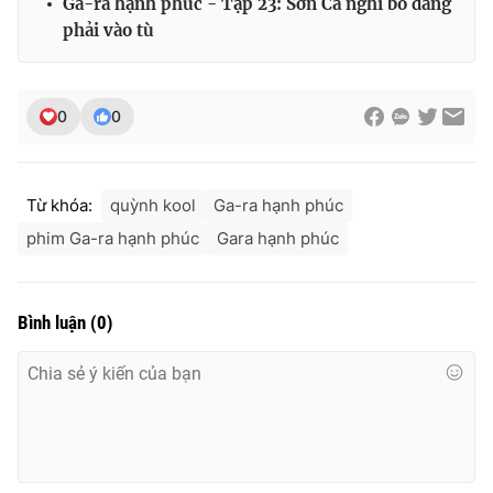
Ga-ra hạnh phúc - Tập 23: Sơn Ca nghĩ bố đáng
phải vào tù
0
0
Từ khóa:
quỳnh kool
Ga-ra hạnh phúc
phim Ga-ra hạnh phúc
Gara hạnh phúc
Bình luận
(
0
)