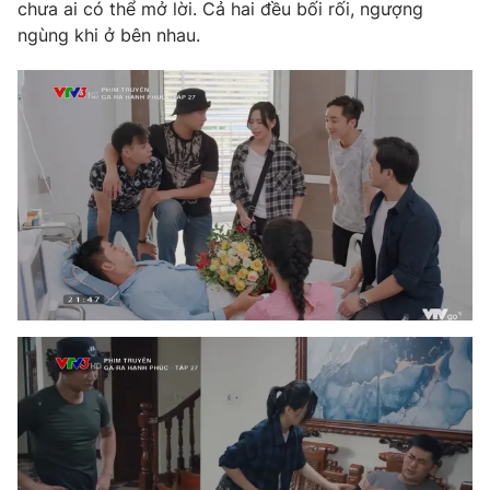
chưa ai có thể mở lời. Cả hai đều bối rối, ngượng
ngùng khi ở bên nhau.
THỜI BÁO VTV
Theo dõi báo trên
Cơ quan chủ quản:
Đài Truyền hình Việt Nam
Cơ quan báo chí:
Thời báo VTV
Giấy phép hoạt động báo in và báo điện tử số 483/GP-BTTTT
cấp ngày 29/12/2023
Tổng Biên tập:
Vũ Thanh Thủy
Phó Tổng Biên tập:
Nguyễn Thị Mỹ Hạnh, Phạm Quốc Thắng,
Nguyễn Trọng Ninh
Tổng đài VTV:
024.38 355 931 - 024.38 355 932
Ðiện thoại Thời báo VTV:
024.66 897 897