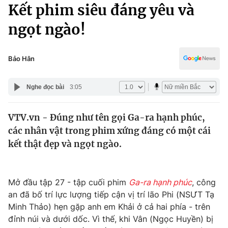
Chính trị
Kết phim siêu đáng yêu và
Truyền hình
ngọt ngào!
Văn hóa - Giải trí
Xã hội
Y tế
Đời sống
Bảo Hân
Pháp luật
Công nghệ
Giáo dục
Nghe đọc bài
3:05
Y tế
VTV.vn - Đúng như tên gọi Ga-ra hạnh phúc,
Thế giới
các nhân vật trong phim xứng đáng có một cái
Tin tức
kết thật đẹp và ngọt ngào.
Kinh tế
Thế giới đó đây
Tài chính
Dữ liệu và đời sống
Mở đầu tập 27 - tập cuối phim
Ga-ra hạnh phúc
, công
Câu chuyện quốc tế
Thị trường
an đã bố trí lực lượng tiếp cận vị trí lão Phi (NSƯT Tạ
Minh Thảo) hẹn gặp anh em Khải ở cả hai phía - trên
Truyền hình
Góc doanh nghiệp
đỉnh núi và dưới dốc. Vì thế, khi Vân (Ngọc Huyền) bị