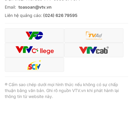
Email:
toasoan@vtv.vn
Liên hệ quảng cáo:
(024) 626 79595
® Cấm sao chép dưới mọi hình thức nếu không có sự chấp
thuận bằng văn bản. Ghi rõ nguồn VTV.vn khi phát hành lại
thông tin từ website này.