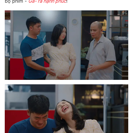
bộ phim -
Ga- ra hạnh phúc
!