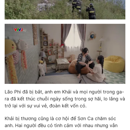
Photo
Infographic
Video
Shorts video
VTV Money
VTV Thể thao
VTV Sức khoẻ
Bất động sản
Thị trường 24h
Tấm lòng Việt
Lão Phi đã bị bắt, anh em Khải và mọi người trong ga-
VTV4
Vươn mình bằng AI
ra đã kết thúc chuỗi ngày sống trong sợ hãi, lo lắng và
trở lại với sự vui vẻ, đoàn kết vốn có.
VTV9
VTV8
Khải bị thương cũng là cơ hội để Sơn Ca chăm sóc
anh. Hai người đều có tình cảm với nhau nhưng vẫn
Liên hệ tòa soạn
English