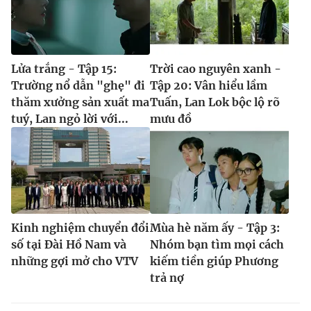
Lửa trắng - Tập 15:
Trời cao nguyên xanh -
Trường nổ dẫn "ghẹ" đi
Tập 20: Vân hiểu lầm
thăm xưởng sản xuất ma
Tuấn, Lan Lok bộc lộ rõ
tuý, Lan ngỏ lời với...
mưu đồ
Kinh nghiệm chuyển đổi
Mùa hè năm ấy - Tập 3:
số tại Đài Hồ Nam và
Nhóm bạn tìm mọi cách
những gợi mở cho VTV
kiếm tiền giúp Phương
trả nợ