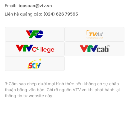
Email:
toasoan@vtv.vn
Liên hệ quảng cáo:
(024) 626 79595
® Cấm sao chép dưới mọi hình thức nếu không có sự chấp
thuận bằng văn bản. Ghi rõ nguồn VTV.vn khi phát hành lại
thông tin từ website này.