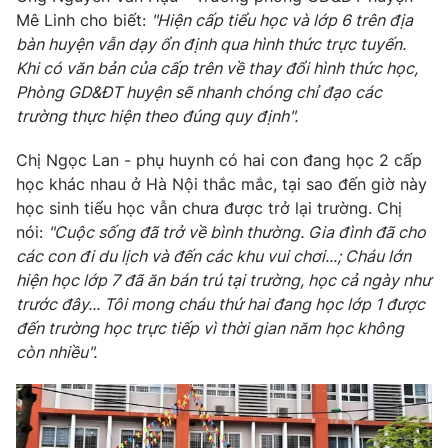
Mê Linh cho biết:
"Hiện cấp tiểu học và lớp 6 trên địa
Photo
Infographic
bàn huyện vẫn dạy ổn định qua hình thức trực tuyến.
Khi có văn bản của cấp trên về thay đổi hình thức học,
Video
Shorts video
Phòng GD&ĐT huyện sẽ nhanh chóng chỉ đạo các
trường thực hiện theo đúng quy định".
VTV Money
VTV Thể thao
Chị Ngọc Lan - phụ huynh có hai con đang học 2 cấp
học khác nhau ở Hà Nội thắc mắc, tại sao đến giờ này
VTV Sức khoẻ
Bất động sản
học sinh tiểu học vẫn chưa được trở lại trường. Chị
nói:
"Cuộc sống đã trở về bình thường. Gia đình đã cho
các con đi du lịch và đến các khu vui chơi...; Cháu lớn
Thị trường 24h
Tấm lòng Việt
hiện học lớp 7 đã ăn bán trú tại trường, học cả ngày như
trước đây... Tôi mong cháu thứ hai đang học lớp 1 được
VTV4
Vươn mình bằng AI
đến trường học trực tiếp vì thời gian năm học không
còn nhiều".
VTV9
VTV8
Liên hệ tòa soạn
English