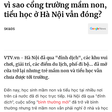
Chính trị
vì sao cổng trường mầm non,
Truyền hình
tiểu học ở Hà Nội vẫn đóng?
Văn hóa - Giải trí
Xã hội
Y tế
Đời sống
SK&ĐS
Pháp luật
Công nghệ
Giáo dục
Y tế
VTV.vn - Hà Nội đã qua "đỉnh dịch", các khu vui
Thế giới
chơi, giải trí, các điểm du lịch, phố đi bộ... đã mở
Tin tức
cửa trở lại nhưng trẻ mầm non và tiểu học vẫn
Kinh tế
chưa được tới trường.
Thế giới đó đây
Tài chính
Dữ liệu và đời sống
Câu chuyện quốc tế
Đến nay, học sinh mầm non và tiểu học tại nhiều nơi
Thị trường
trên cả nước đã đi học trực tiếp. Hà Nội đã qua "đỉnh
dịch", cuộc sống "
bình thường mới
" đã trở về bình
Truyền hình
Góc doanh nghiệp
thường nhưng trẻ mầm non vẫn phải nghỉ ở nhà và học