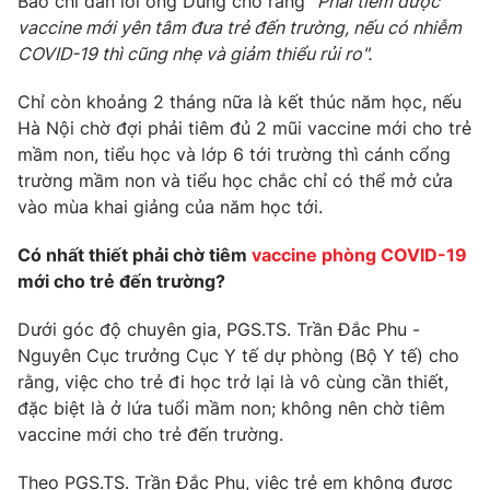
Báo chí dẫn lời ông Dũng cho rằng
"Phải tiêm được
Email:
toasoan@vtv.vn
vaccine mới yên tâm đưa trẻ đến trường, nếu có nhiễm
Liên hệ quảng cáo:
024-7300.7108
COVID-19 thì cũng nhẹ và giảm thiểu rủi ro".
Chỉ còn khoảng 2 tháng nữa là kết thúc năm học, nếu
Hà Nội chờ đợi phải tiêm đủ 2 mũi vaccine mới cho trẻ
mầm non, tiểu học và lớp 6 tới trường thì cánh cổng
trường mầm non và tiểu học chắc chỉ có thể mở cửa
vào mùa khai giảng của năm học tới.
Có nhất thiết phải chờ tiêm
vaccine phòng COVID-19
mới cho trẻ đến trường?
Dưới góc độ chuyên gia, PGS.TS. Trần Đắc Phu -
® Cấm sao chép dưới mọi hình thức nếu không có sự chấp
Nguyên Cục trưởng Cục Y tế dự phòng (Bộ Y tế) cho
thuận bằng văn bản. Ghi rõ nguồn VTV.vn khi phát hành lại
rằng, việc cho trẻ đi học trở lại là vô cùng cần thiết,
thông tin từ website này.
đặc biệt là ở lứa tuổi mầm non; không nên chờ tiêm
vaccine mới cho trẻ đến trường.
Theo PGS.TS. Trần Đắc Phu, việc trẻ em không được