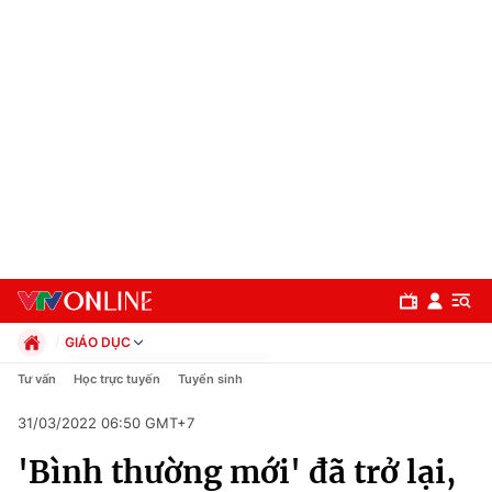
GIÁO DỤC
Chính trị
Tư vấn
Học trực tuyến
Tuyển sinh
Xã hội
31/03/2022 06:50 GMT+7
Pháp luật
Chuyên mục
Kinh tế
'Bình thường mới' đã trở lại,
Thể thao