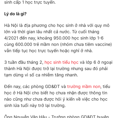
Phim VTV
sinh cấp 1 học trực tuyến.
Giải trí
Hậu trường
Lý do là gì?
Điện ảnh
Đời sống
Nhân vật
Hà Nội là địa phương cho học sinh ở nhà với quy mô
Âm nhạc
lớn và thời gian lâu nhất cả nước. Từ cuối tháng
Du lịch
Khán giả
Giáo dục
Sao
4/2021 đến nay, khoảng 950.000 học sinh lớp 1-6
Làm đẹp
Giải sao mai
cùng 600.000 trẻ mầm non (nhóm chưa tiêm vaccine)
Tuyển sinh
vẫn tiếp tục học trực tuyến hoặc nghỉ ở nhà.
Công nghệ
Chất lượng cuộc sống
Học trực tuyến
3 tuần đầu tháng 2,
học sinh tiểu học
và lớp 6 ở ngoại
Hitech Công nghệ tương lai
Giao lưu trực tuyến
thành Hà Nội được trở lại trường nhưng sau đó phải
Sản phẩm
tạm dừng vì số ca nhiễm tăng nhanh.
Lịch phát sóng
Thị trường
Đến nay, các phòng GD&ĐT và
trường mầm non
, tiểu
học ở Hà Nội cho biết họ chưa nhận được thông tin
Tư vấn
nào cũng như chưa được hỏi ý kiến về việc cho học
Chuyên mục khác
sinh lứa tuổi này trở lại trường.
Emagazine
Podcast
Ông Nguyễn Văn Hậu - Trưởng phòng GD&ĐT huyện