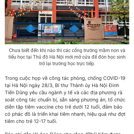
THỜI BÁO VTV
Theo dõi báo trên
Chưa biết đến khi nào thì các cổng trường mầm non và
tiểu học tại Thủ đô Hà Nội mới mở cửa để đón học sinh
trở lại trường học trực tiếp.
Cơ quan chủ quản:
Đài Truyền hình Việt Nam
Cơ quan báo chí:
Thời báo VTV
Trong cuộc họp về công tác phòng, chống COVID-19
Giấy phép hoạt động báo in và báo điện tử số 483/GP-BTTTT
tại Hà Nội ngày 28/3, Bí thư Thành ủy Hà Nội Đinh
cấp ngày 29/12/2023
Tiến Dũng yêu cầu ngành y tế và các địa phương rà
Tổng Biên tập:
Vũ Thanh Thủy
soát công tác chuẩn bị, sẵn sàng phương án, tổ chức
Phó Tổng Biên tập:
Nguyễn Thị Mỹ Hạnh, Phạm Quốc Thắng,
diễn tập tiêm vaccine cho trẻ dưới 12 tuổi, đảm bảo
Nguyễn Trọng Ninh
có phác đồ là triển khai tiêm nhanh, hiệu quả như đợt
Tổng đài VTV:
024.38 355 931 - 024.38 355 932
tiêm cho trẻ 12-17 tuổi.
Ðiện thoại Thời báo VTV:
024.66 897 897