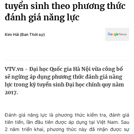
Chính trị
tuyển sinh theo phương thức
Truyền hình
đánh giá năng lực
Văn hóa - Giải trí
Xã hội
Y tế
Đời sống
Kim Hải (Ban Thời sự)
Pháp luật
Công nghệ
Giáo dục
Y tế
VTV.vn - Đại học Quốc gia Hà Nội vừa công bố
Thế giới
sẽ ngừng áp dụng phương thức đánh giá năng
Tin tức
lực trong kỳ tuyển sinh Đại học chính quy năm
Kinh tế
2017.
Thế giới đó đây
Tài chính
Dữ liệu và đời sống
Câu chuyện quốc tế
Thị trường
Đánh giá năng lực là phương thức kiểm tra, đánh giá
tiên tiến, lần đầu tiên được áp dụng tại Việt Nam. Sau
Truyền hình
Góc doanh nghiệp
2 năm triển khai, phương thức này đã nhận được sự