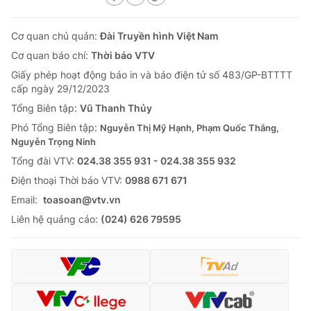
Cơ quan chủ quản:
Đài Truyền hình Việt Nam
Cơ quan báo chí:
Thời báo VTV
Giấy phép hoạt động báo in và báo điện tử số 483/GP-BTTTT
cấp ngày 29/12/2023
Tổng Biên tập:
Vũ Thanh Thủy
Phó Tổng Biên tập:
Nguyễn Thị Mỹ Hạnh, Phạm Quốc Thắng,
Nguyễn Trọng Ninh
Tổng đài VTV:
024.38 355 931 - 024.38 355 932
Ðiện thoại Thời báo VTV:
0988 671 671
Email:
toasoan@vtv.vn
Liên hệ quảng cáo:
(024) 626 79595