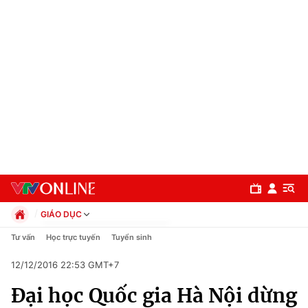
GIÁO DỤC
Chính trị
Tư vấn
Học trực tuyến
Tuyển sinh
Xã hội
12/12/2016 22:53 GMT+7
Pháp luật
Chuyên mục
Kinh tế
Đại học Quốc gia Hà Nội dừng
Thể thao