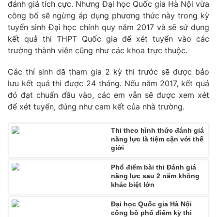
Phim VTV
đánh giá tích cực. Nhưng Đại học Quốc gia Hà Nội vừa
Giải trí
công bố sẽ ngừng áp dụng phương thức này trong kỳ
Hậu trường
tuyển sinh Đại học chính quy năm 2017 và sẽ sử dụng
Điện ảnh
Đời sống
kết quả thi THPT Quốc gia để xét tuyển vào các
Nhân vật
Âm nhạc
trường thành viên cũng như các khoa trực thuộc.
Du lịch
Khán giả
Giáo dục
Sao
Các thí sinh đã tham gia 2 kỳ thi trước sẽ được bảo
Làm đẹp
Giải sao mai
lưu kết quả thi được 24 tháng. Nếu năm 2017, kết quả
Tuyển sinh
Công nghệ
đó đạt chuẩn đầu vào, các em vẫn sẽ được xem xét
Chất lượng cuộc sống
Học trực tuyến
để xét tuyển, đúng như cam kết của nhà trường.
Hitech Công nghệ tương lai
Giao lưu trực tuyến
Thi theo hình thức đánh giá
Sản phẩm
năng lực là tiệm cận với thế
giới
Lịch phát sóng
Thị trường
Phổ điểm bài thi Đánh giá
Tư vấn
năng lực sau 2 năm không
khác biệt lớn
Chuyên mục khác
Emagazine
Podcast
Đại học Quốc gia Hà Nội
công bố phổ điểm kỳ thi