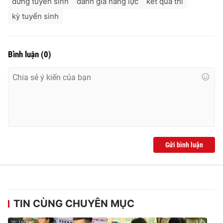
dừng tuyển sinh
đánh giá năng lực
kết quả thi
Ðiện thoại Thời báo VTV:
024.66 897 897
kỳ tuyển sinh
Email:
toasoan@vtv.vn
Liên hệ quảng cáo:
024-7300.7108
Bình luận
(
0
)
Gửi bình luận
® Cấm sao chép dưới mọi hình thức nếu không có sự chấp
thuận bằng văn bản. Ghi rõ nguồn VTV.vn khi phát hành lại
thông tin từ website này.
TIN CÙNG CHUYÊN MỤC