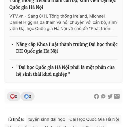
Tổng thống Ireland thăm cán bộ, sinh viên Đại học
Quốc gia Hà Nội
VTV.vn - Sáng 8/11, Tổng thống Ireland, Michael
Daniel Higgins đã thăm và nói chuyện với cán bộ, sinh
THỜI BÁO VTV
viên Đại học Quốc gia Hà Nội về chủ đề “Phát triển...
Nâng cấp Khoa Luật thành trường Đại học thuộc
ĐH Quốc gia Hà Nội
Theo dõi báo trên
"Đại học Quốc gia Hà Nội phải là một phần của
Cơ quan chủ quản:
Đài Truyền hình Việt Nam
hệ sinh thái khởi nghiệp"
Cơ quan báo chí:
Thời báo VTV
Giấy phép hoạt động báo in và báo điện tử số 483/GP-BTTTT
cấp ngày 29/12/2023
0
0
Tổng Biên tập:
Vũ Thanh Thủy
Phó Tổng Biên tập:
Nguyễn Thị Mỹ Hạnh, Phạm Quốc Thắng,
Nguyễn Trọng Ninh
Từ khóa:
tuyển sinh đại học
Đại Học Quốc Gia Hà Nội
Tổng đài VTV:
024.38 355 931 - 024.38 355 932