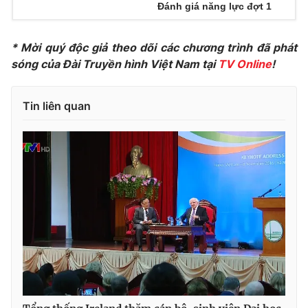
Đánh giá năng lực đợt 1
Photo
Infographic
* Mời quý độc giả theo dõi các chương trình đã phát
Video
Shorts video
sóng của Đài Truyền hình Việt Nam tại
TV Online
!
VTV Money
VTV Thể thao
Tin liên quan
VTV Sức khoẻ
Bất động sản
Thị trường 24h
Tấm lòng Việt
VTV4
Vươn mình bằng AI
VTV9
VTV8
Liên hệ tòa soạn
English