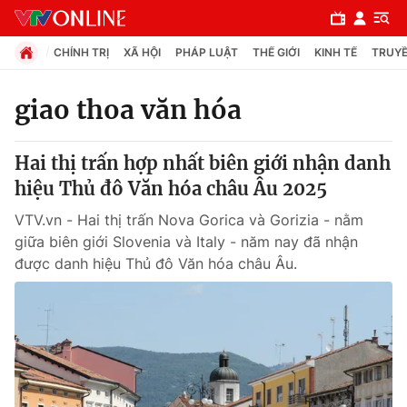
CHÍNH TRỊ
XÃ HỘI
PHÁP LUẬT
THẾ GIỚI
KINH TẾ
TRUYỀ
giao thoa văn hóa
Chuyên mục
Hai thị trấn hợp nhất biên giới nhận danh
Chính trị
hiệu Thủ đô Văn hóa châu Âu 2025
VTV.vn - Hai thị trấn Nova Gorica và Gorizia - nằm
Xã hội
giữa biên giới Slovenia và Italy - năm nay đã nhận
được danh hiệu Thủ đô Văn hóa châu Âu.
Pháp luật
Y tế
Thế giới