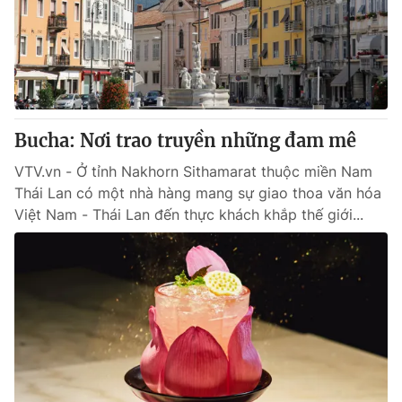
Tin tức
Kinh tế
Thế giới đó đây
Tài chính
Dữ liệu và đời sống
Câu chuyện quốc tế
Thị trường
Bucha: Nơi trao truyền những đam mê
Truyền hình
Góc doanh nghiệp
VTV.vn - Ở tỉnh Nakhorn Sithamarat thuộc miền Nam
Phim VTV
Giải trí
Thái Lan có một nhà hàng mang sự giao thoa văn hóa
Hậu trường
Việt Nam - Thái Lan đến thực khách khắp thế giới...
Điện ảnh
Đời sống
Nhân vật
Âm nhạc
Du lịch
Khán giả
Giáo dục
Sao
Làm đẹp
Giải sao mai
Tuyển sinh
Công nghệ
Chất lượng cuộc sống
Học trực tuyến
Hitech Công nghệ tương lai