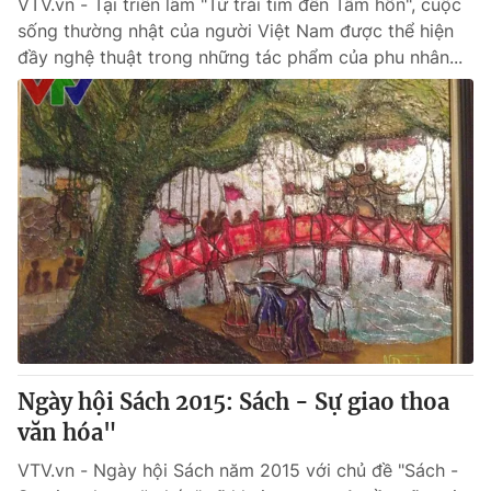
VTV.vn - Tại triển lãm "Từ trái tim đến Tâm hồn", cuộc
sống thường nhật của người Việt Nam được thể hiện
đầy nghệ thuật trong những tác phẩm của phu nhân...
Ngày hội Sách 2015: Sách - Sự giao thoa
văn hóa"
VTV.vn - Ngày hội Sách năm 2015 với chủ đề "Sách -