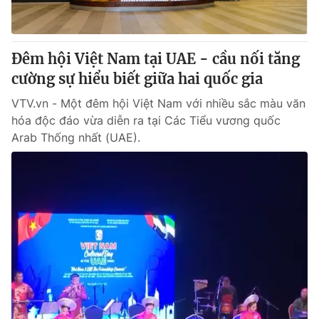
Thị trường 24h
Tấm lòng Việt
VTV4
Vươn mình bằng AI
Đêm hội Việt Nam tại UAE - cầu nối tăng
cường sự hiểu biết giữa hai quốc gia
VTV9
VTV8
VTV.vn - Một đêm hội Việt Nam với nhiều sắc màu văn
hóa độc đáo vừa diễn ra tại Các Tiểu vương quốc
Liên hệ tòa soạn
English
Arab Thống nhất (UAE).
THỜI BÁO VTV
Theo dõi báo trên
Cơ quan chủ quản:
Đài Truyền hình Việt Nam
Cơ quan báo chí:
Thời báo VTV