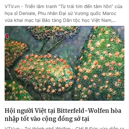
VTV.vn - Triển lãm tranh “Từ trái tim đến tâm hồn” của
họa sĩ Deniale, Phu nhân Đại sứ Vương quốc Maroc
vừa khai mạc tại Bảo tàng Dân tộc học Việt Nam,...
Hội người Việt tại Bitterfeld-Wolfen hòa
nhập tốt vào cộng đồng sở tại
VTV.vn - Tại thành phố Wolfen - CHLB Đức vừa diễn ra