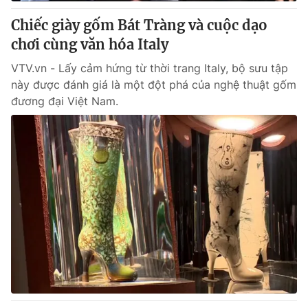
Chiếc giày gốm Bát Tràng và cuộc dạo
® Cấm sao chép dưới mọi hình thức nếu không có sự chấp
chơi cùng văn hóa Italy
thuận bằng văn bản. Ghi rõ nguồn VTV.vn khi phát hành lại
thông tin từ website này.
VTV.vn - Lấy cảm hứng từ thời trang Italy, bộ sưu tập
này được đánh giá là một đột phá của nghệ thuật gốm
đương đại Việt Nam.