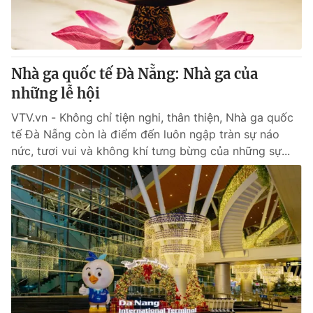
Giao lưu trực tuyến
Sản phẩm
Lịch phát sóng
Thị trường
Tư vấn
Nhà ga quốc tế Đà Nẵng: Nhà ga của
những lễ hội
Chuyên mục khác
Emagazine
VTV.vn - Không chỉ tiện nghi, thân thiện, Nhà ga quốc
Podcast
tế Đà Nẵng còn là điểm đến luôn ngập tràn sự náo
nức, tươi vui và không khí tưng bừng của những sự...
Photo
Infographic
Video
Shorts video
VTV Money
VTV Thể thao
VTV Sức khoẻ
Bất động sản