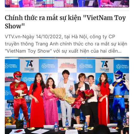
Giấy phép hoạt động báo in và báo điện tử số 483/GP-BTTTT
cấp ngày 29/12/2023
Chính thức ra mắt sự kiện "VietNam Toy
Tổng Biên tập:
Vũ Thanh Thủy
Show"
Phó Tổng Biên tập:
Nguyễn Thị Mỹ Hạnh, Phạm Quốc Thắng,
Nguyễn Trọng Ninh
VTV.vn-Ngày 14/10/2022, tại Hà Nội, công ty CP
Tổng đài VTV:
024.38 355 931 - 024.38 355 932
truyền thông Trang Anh chính thức cho ra mắt sự kiện
Ðiện thoại Thời báo VTV:
024.66 897 897
"VietNam Toy Show" với sự xuất hiện của hai diễn...
Email:
toasoan@vtv.vn
Liên hệ quảng cáo:
024-7300.7108