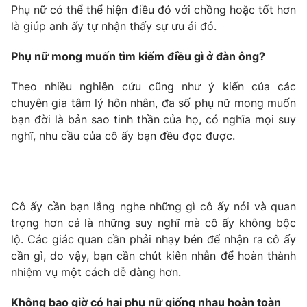
Phim VTV
Phụ nữ có thể thể hiện điều đó với chồng hoặc tốt hơn
Giải trí
là giúp anh ấy tự nhận thấy sự ưu ái đó.
Hậu trường
Điện ảnh
Đời sống
Phụ nữ mong muốn tìm kiếm điều gì ở đàn ông?
Nhân vật
Âm nhạc
Du lịch
Khán giả
Theo nhiều nghiên cứu cũng như ý kiến của các
Giáo dục
Sao
chuyên gia tâm lý hôn nhân, đa số phụ nữ mong muốn
Làm đẹp
Giải sao mai
bạn đời là bản sao tinh thần của họ, có nghĩa mọi suy
Tuyển sinh
Công nghệ
nghĩ, nhu cầu của cô ấy bạn đều đọc được.
Chất lượng cuộc sống
Học trực tuyến
Hitech Công nghệ tương lai
Giao lưu trực tuyến
Sản phẩm
Cô ấy cần bạn lắng nghe những gì cô ấy nói và quan
Lịch phát sóng
Thị trường
trọng hơn cả là những suy nghĩ mà cô ấy không bộc
lộ. Các giác quan cần phải nhạy bén để nhận ra cô ấy
Tư vấn
cần gì, do vậy, bạn cần chút kiên nhẫn để hoàn thành
Chuyên mục khác
nhiệm vụ một cách dễ dàng hơn.
Emagazine
Podcast
Không bao giờ có hai phụ nữ giống nhau hoàn toàn