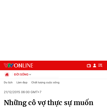
ĐỜI SỐNG
Chính trị
Du lịch
Làm đẹp
Chất lượng cuộc sống
Xã hội
21/12/2015 06:00 GMT+7
Pháp luật
Chuyên mục
Kinh tế
Những cô vợ thực sự muốn
Thể thao