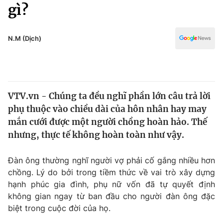
Chính trị
gì?
Truyền hình
Văn hóa - Giải trí
Xã hội
Y tế
N.M (Dịch)
Đời sống
Pháp luật
Công nghệ
Giáo dục
Y tế
VTV.vn - Chúng ta đều nghĩ phần lớn câu trả lời
phụ thuộc vào chiều dài của hôn nhân hay may
Thế giới
mắn cưới được một người chồng hoàn hảo. Thế
nhưng, thực tế không hoàn toàn như vậy.
Tin tức
Kinh tế
Thế giới đó đây
Đàn ông thường nghĩ người vợ phải cố gắng nhiều hơn
Tài chính
chồng. Lý do bởi trong tiềm thức về vai trò xây dựng
Dữ liệu và đời sống
Câu chuyện quốc tế
hạnh phúc gia đình, phụ nữ vốn đã tự quyết định
Thị trường
không gian ngay từ ban đầu cho người đàn ông đặc
Truyền hình
Góc doanh nghiệp
biệt trong cuộc đời của họ.