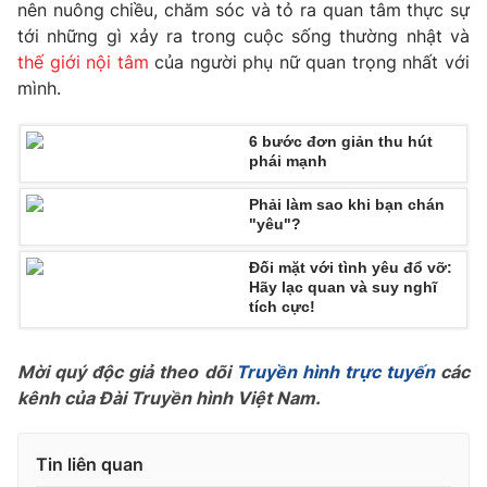
nên nuông chiều, chăm sóc và tỏ ra quan tâm thực sự
tới những gì xảy ra trong cuộc sống thường nhật và
thế giới nội tâm
của người phụ nữ quan trọng nhất với
mình.
THỜI BÁO VTV
6 bước đơn giản thu hút
phái mạnh
Phải làm sao khi bạn chán
Theo dõi báo trên
"yêu"?
Đối mặt với tình yêu đổ vỡ:
Cơ quan chủ quản:
Đài Truyền hình Việt Nam
Hãy lạc quan và suy nghĩ
Cơ quan báo chí:
Thời báo VTV
tích cực!
Giấy phép hoạt động báo in và báo điện tử số 483/GP-BTTTT
cấp ngày 29/12/2023
Mời quý độc giả theo dõi
Truyền hình trực tuyến
các
Tổng Biên tập:
Vũ Thanh Thủy
kênh của Đài Truyền hình Việt Nam.
Phó Tổng Biên tập:
Nguyễn Thị Mỹ Hạnh, Phạm Quốc Thắng,
Nguyễn Trọng Ninh
Tin liên quan
Tổng đài VTV:
024.38 355 931 - 024.38 355 932