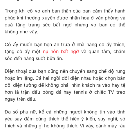
Photo
Infographic
Trong khi cô vợ anh bạn thân của bạn cảm thấy hạnh
phúc khi thường xuyên được nhận hoa ở văn phòng và
quà tặng trang sức bất ngờ nhưng vợ bạn có thể
Video
Shorts video
không như vậy.
VTV Money
VTV Thể thao
Cô ấy muốn bạn hẹn ăn trưa ở nhà hàng cô ấy thích,
tặng cô ấy một
nụ hôn bất ngờ
và quan tâm, chăm
sóc đến nàng suốt bữa ăn.
VTV Sức khoẻ
Bất động sản
Điện thoại của bạn cũng nên chuyển sang chế độ rung
Thị trường 24h
Tấm lòng Việt
hoặc im lặng. Cả hai ngồi đối diện nhau hoặc chọn bàn
đối diện tường để không phải nhìn khách ra vào hay tệ
hơn là trận đấu bóng đá hay tennis ở chiếc TV treo
VTV4
Vươn mình bằng AI
ngay trên đầu.
VTV9
VTV8
Đa số phụ nữ, kể cả những người không tin vào tình
yêu say đắm cũng thích thể hiện ý kiến, suy nghĩ, sở
thích và những gì họ không thích. Vì vậy, cánh mày râu
Liên hệ tòa soạn
English