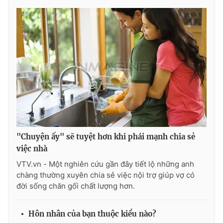
Ðiện thoại Thời báo VTV:
024.66 897 897
Email:
toasoan@vtv.vn
Liên hệ quảng cáo:
024-7300.7108
"Chuyện ấy" sẽ tuyệt hơn khi phái mạnh chia sẻ
việc nhà
VTV.vn - Một nghiên cứu gần đây tiết lộ những anh
® Cấm sao chép dưới mọi hình thức nếu không có sự chấp
chàng thường xuyên chia sẻ việc nội trợ giúp vợ có
thuận bằng văn bản. Ghi rõ nguồn VTV.vn khi phát hành lại
đời sống chăn gối chất lượng hơn.
thông tin từ website này.
Hôn nhân của bạn thuộc kiểu nào?