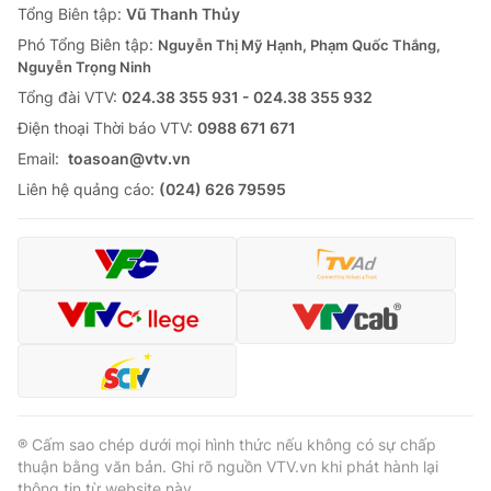
Tổng Biên tập:
Vũ Thanh Thủy
Phó Tổng Biên tập:
Nguyễn Thị Mỹ Hạnh, Phạm Quốc Thắng,
Nguyễn Trọng Ninh
Tổng đài VTV:
024.38 355 931 - 024.38 355 932
Ðiện thoại Thời báo VTV:
0988 671 671
Email:
toasoan@vtv.vn
Liên hệ quảng cáo:
(024) 626 79595
® Cấm sao chép dưới mọi hình thức nếu không có sự chấp
thuận bằng văn bản. Ghi rõ nguồn VTV.vn khi phát hành lại
thông tin từ website này.