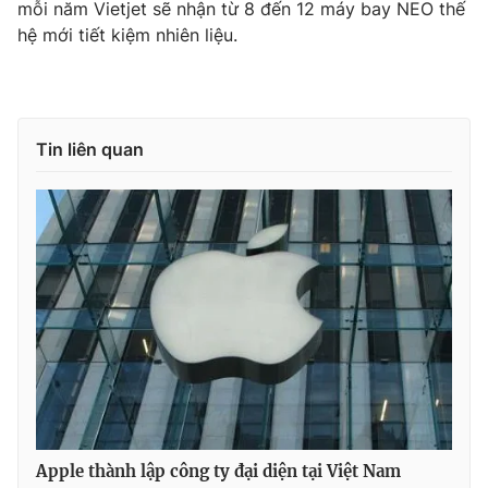
mỗi năm Vietjet sẽ nhận từ 8 đến 12 máy bay NEO thế
Photo
hệ mới tiết kiệm nhiên liệu.
Infographic
Video
Shorts video
Tin liên quan
VTV Money
VTV Thể thao
VTV Sức khoẻ
Bất động sản
Thị trường 24h
Tấm lòng Việt
VTV4
Vươn mình bằng AI
VTV9
VTV8
Apple thành lập công ty đại diện tại Việt Nam
Liên hệ tòa soạn
English