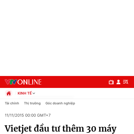
KINH TẾ
Chính trị
Tài chính
Thị trường
Góc doanh nghiệp
Xã hội
11/11/2015 00:00 GMT+7
Pháp luật
Chuyên mục
Kinh tế
Vietjet đầu tư thêm 30 máy
Thể thao