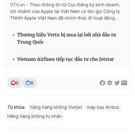
VTV.vn - Theo thông tin từ Cục Đăng ký kinh doanh,
chi nhánh của Apple tại Việt Nam có tên gọi Công ty
TNHH Apple Việt Nam đã chính thức đi hoạt động...
THỜI BÁO VTV
Thương hiệu Vertu bị mua lại bởi nhà đầu tư
Trung Quốc
Theo dõi báo trên
Vietnam Airlines tiếp tục đầu tư cho Jetstar
Cơ quan chủ quản:
Đài Truyền hình Việt Nam
0
0
Cơ quan báo chí:
Thời báo VTV
Giấy phép hoạt động báo in và báo điện tử số 483/GP-BTTTT
cấp ngày 29/12/2023
Từ khóa:
hãng hàng không Vietjet
máy bay Airbus
Tổng Biên tập:
Vũ Thanh Thủy
Phó Tổng Biên tập:
Nguyễn Thị Mỹ Hạnh, Phạm Quốc Thắng,
Hãng hàng không tư nhân
Nguyễn Trọng Ninh
Tổng đài VTV:
024.38 355 931 - 024.38 355 932