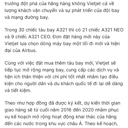
Phim VTV
trưởng đột phá của hãng hàng không Vietjet cả về
Giải trí
lượng khách vận chuyển và sự phát triển của đội bay
Hậu trường
và mạng đường bay.
Điện ảnh
Đời sống
Nhân vật
Âm nhạc
Trong 30 chiếc tàu bay A321 thì có 21 chiếc A321 NEO
Du lịch
Khán giả
và 9 chiếc A321 CEO. Đơn đặt hàng mới này của
Giáo dục
Sao
Vietjet lựa chọn dòng máy bay một lối đi mới và hiện
Làm đẹp
Giải sao mai
đại của Airbus.
Tuyển sinh
Công nghệ
Chất lượng cuộc sống
Học trực tuyến
Cùng với việc đặt mua thêm tàu bay mới, Vietjet sẽ
Hitech Công nghệ tương lai
tiếp tục mở rộng mạng bay, cung cấp các dịch vụ và
Giao lưu trực tuyến
tiện ích thân thiện với chi phí tốt nhất nhằm tạo điều
Sản phẩm
kiện cho người dân và du khách quốc tế đi lại dễ dàng
Lịch phát sóng
và tiết kiệm.
Thị trường
Tư vấn
Theo như hợp đồng đã được ký kết, dự kiến thời gian
giao hàng sẽ từ cuối năm 2016 đến 2020 nhằm phục
Chuyên mục khác
vụ kế hoạch mở rộng hoạt động khai thác của hãng
Emagazine
Podcast
đến các nước trong khu vực châu Á. Theo kế hoạch,