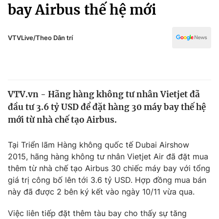
Chính trị
bay Airbus thế hệ mới
Truyền hình
Văn hóa - Giải trí
Xã hội
Y tế
VTVLive/Theo Dân trí
Đời sống
Pháp luật
Công nghệ
Giáo dục
Y tế
VTV.vn - Hãng hàng không tư nhân Vietjet đã
đầu tư 3.6 tỷ USD để đặt hàng 30 máy bay thế hệ
Thế giới
mới từ nhà chế tạo Airbus.
Tin tức
Kinh tế
Tại Triển lãm Hàng không quốc tế Dubai Airshow
Thế giới đó đây
2015, hãng hàng không tư nhân Vietjet Air đã đặt mua
Tài chính
thêm từ nhà chế tạo Airbus 30 chiếc máy bay với tổng
Dữ liệu và đời sống
Câu chuyện quốc tế
giá trị công bố lên tới 3.6 tỷ USD. Hợp đồng mua bán
Thị trường
này đã được 2 bên ký kết vào ngày 10/11 vừa qua.
Truyền hình
Góc doanh nghiệp
Việc liên tiếp đặt thêm tàu bay cho thấy sự tăng