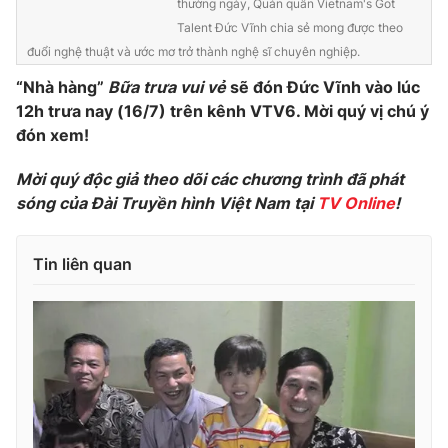
thường ngày, Quán quân Vietnam's Got
Talent Đức Vĩnh chia sẻ mong được theo
đuổi nghệ thuật và ước mơ trở thành nghệ sĩ chuyên nghiệp.
“Nhà hàng”
Bữa trưa vui vẻ
sẽ đón Đức Vĩnh vào lúc
THỜI BÁO VTV
12h trưa nay (16/7) trên kênh VTV6. Mời quý vị chú ý
đón xem!
Mời quý độc giả theo dõi các chương trình đã phát
Theo dõi báo trên
sóng của Đài Truyền hình Việt Nam tại
TV Online
!
Cơ quan chủ quản:
Đài Truyền hình Việt Nam
Tin liên quan
Cơ quan báo chí:
Thời báo VTV
Giấy phép hoạt động báo in và báo điện tử số 483/GP-BTTTT
cấp ngày 29/12/2023
Tổng Biên tập:
Vũ Thanh Thủy
Phó Tổng Biên tập:
Nguyễn Thị Mỹ Hạnh, Phạm Quốc Thắng,
Nguyễn Trọng Ninh
Tổng đài VTV:
024.38 355 931 - 024.38 355 932