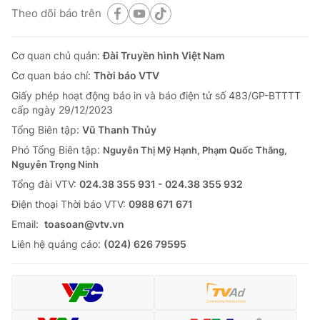
Theo dõi báo trên
Cơ quan chủ quản:
Đài Truyền hình Việt Nam
Cơ quan báo chí:
Thời báo VTV
Giấy phép hoạt động báo in và báo điện tử số 483/GP-BTTTT
cấp ngày 29/12/2023
Tổng Biên tập:
Vũ Thanh Thủy
Phó Tổng Biên tập:
Nguyễn Thị Mỹ Hạnh, Phạm Quốc Thắng,
Nguyễn Trọng Ninh
Tổng đài VTV:
024.38 355 931 - 024.38 355 932
Ðiện thoại Thời báo VTV:
0988 671 671
Email:
toasoan@vtv.vn
Liên hệ quảng cáo:
(024) 626 79595