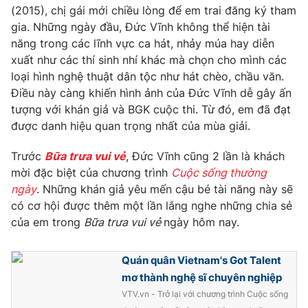
(2015), chị gái mới chiều lòng để em trai đăng ký tham
Photo
Infographic
gia. Những ngày đầu, Đức Vĩnh không thể hiện tài
năng trong các lĩnh vực ca hát, nhảy múa hay diễn
xuất như các thí sinh nhí khác mà chọn cho mình các
Video
Shorts video
loại hình nghệ thuật dân tộc như hát chèo, chầu văn.
Điều này càng khiến hình ảnh của Đức Vĩnh dễ gây ấn
VTV Money
VTV Thể thao
tượng với khán giả và BGK cuộc thi. Từ đó, em đã đạt
được danh hiệu quan trọng nhất của mùa giải.
VTV Sức khoẻ
Bất động sản
Trước
Bữa trưa vui vẻ
, Đức Vĩnh cũng 2 lần là khách
mời đặc biệt của chương trình
Cuộc sống thường
Thị trường 24h
Tấm lòng Việt
ngày
. Những khán giả yêu mến cậu bé tài năng này sẽ
có cơ hội được thêm một lần lắng nghe những chia sẻ
VTV4
Vươn mình bằng AI
của em trong
Bữa trưa vui vẻ
ngày hôm nay.
Quán quân Vietnam's Got Talent
VTV9
VTV8
mơ thành nghệ sĩ chuyên nghiệp
VTV.vn - Trở lại với chương trình Cuộc sống
Liên hệ tòa soạn
English