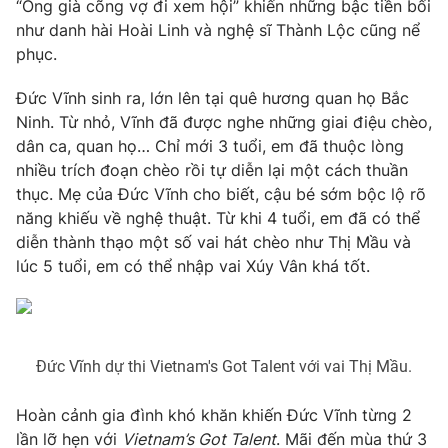
Phim VTV
“Ông già cõng vợ đi xem hội” khiến những bậc tiền bối
Giải trí
như danh hài Hoài Linh và nghệ sĩ Thành Lộc cũng nể
Hậu trường
phục.
Điện ảnh
Đời sống
Nhân vật
Đức Vĩnh sinh ra, lớn lên tại quê hương quan họ Bắc
Âm nhạc
Du lịch
Ninh. Từ nhỏ, Vĩnh đã được nghe những giai điệu chèo,
Khán giả
Giáo dục
Sao
dân ca, quan họ… Chỉ mới 3 tuổi, em đã thuộc lòng
Làm đẹp
Giải sao mai
nhiều trích đoạn chèo rồi tự diễn lại một cách thuần
Tuyển sinh
thục. Mẹ của Đức Vĩnh cho biết, cậu bé sớm bộc lộ rõ
Công nghệ
Chất lượng cuộc sống
năng khiếu về nghệ thuật. Từ khi 4 tuổi, em đã có thể
Học trực tuyến
Hitech Công nghệ tương lai
diễn thành thạo một số vai hát chèo như Thị Mầu và
Giao lưu trực tuyến
lúc 5 tuổi, em có thể nhập vai Xúy Vân khá tốt.
Sản phẩm
Lịch phát sóng
Thị trường
Tư vấn
Đức Vĩnh dự thi Vietnam's Got Talent với vai Thị Mầu.
Chuyên mục khác
Hoàn cảnh gia đình khó khăn khiến Đức Vĩnh từng 2
Emagazine
Podcast
lần lỡ hẹn với
Vietnam’s Got Talent
. Mãi đến mùa thứ 3