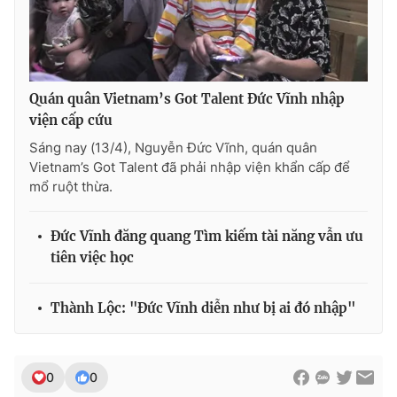
Ðiện thoại Thời báo VTV:
024.66 897 897
Email:
toasoan@vtv.vn
Liên hệ quảng cáo:
024-7300.7108
Quán quân Vietnam’s Got Talent Đức Vĩnh nhập
viện cấp cứu
Sáng nay (13/4), Nguyễn Đức Vĩnh, quán quân
Vietnam’s Got Talent đã phải nhập viện khẩn cấp để
mổ ruột thừa.
Đức Vĩnh đăng quang Tìm kiếm tài năng vẫn ưu
tiên việc học
Thành Lộc: "Đức Vĩnh diễn như bị ai đó nhập"
® Cấm sao chép dưới mọi hình thức nếu không có sự chấp
thuận bằng văn bản. Ghi rõ nguồn VTV.vn khi phát hành lại
thông tin từ website này.
0
0