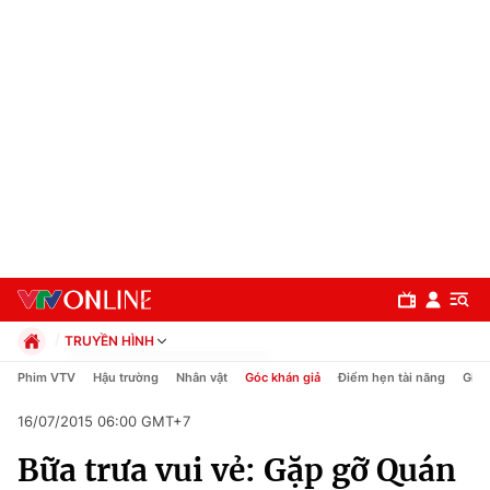
TRUYỀN HÌNH
Chính trị
Phim VTV
Hậu trường
Nhân vật
Góc khán giả
Điểm hẹn tài năng
Giải
Xã hội
16/07/2015 06:00 GMT+7
Pháp luật
Chuyên mục
Kinh tế
Bữa trưa vui vẻ: Gặp gỡ Quán
Thể thao