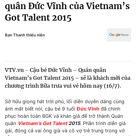
Chính trị
quân Đức Vĩnh của Vietnam’s
Truyền hình
Got Talent 2015
Văn hóa - Giải trí
Xã hội
Y tế
Đời sống
Ban Thanh thiếu niên
Pháp luật
Công nghệ
Giáo dục
Y tế
VTV.vn - Cậu bé Đức Vĩnh – Quán quân
Thế giới
Vietnam’s Got Talent 2015 – sẽ là khách mời của
Tin tức
chương trình Bữa trưa vui vẻ hôm nay (16/7).
Kinh tế
Thế giới đó đây
Sở hữu giọng hát trời phú, lối diễn duyên dáng cùng
Tài chính
Dữ liệu và đời sống
ánh mắt biết nói, cậu bé 9 tuổi
Đức Vĩnh
đã chinh
Câu chuyện quốc tế
Thị trường
phục hoàn toàn BGK và khán giả để trở thành Quán
quân
Vietnam’s Got Talent
2015
. Phần trình diễn giả
Truyền hình
Góc doanh nghiệp
gái, đóng cả vai ông già và cô vợ trẻ trung trong vở