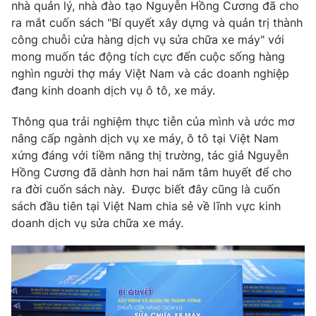
Phim VTV
nhà quản lý, nhà đào tạo Nguyễn Hồng Cương đã cho
Giải trí
ra mắt cuốn sách "Bí quyết xây dựng và quản trị thành
Hậu trường
công chuỗi cửa hàng dịch vụ sửa chữa xe máy" với
Điện ảnh
Đời sống
mong muốn tác động tích cực đến cuộc sống hàng
Nhân vật
Âm nhạc
nghìn người thợ máy Việt Nam và các doanh nghiệp
Du lịch
Khán giả
đang kinh doanh dịch vụ ô tô, xe máy.
Giáo dục
Sao
Làm đẹp
Giải sao mai
Thông qua trải nghiệm thực tiễn của mình và ước mơ
Tuyển sinh
Công nghệ
nâng cấp ngành dịch vụ xe máy, ô tô tại Việt Nam
Chất lượng cuộc sống
Học trực tuyến
xứng đáng với tiềm năng thị trường, tác giả Nguyễn
Hitech Công nghệ tương lai
Hồng Cương đã dành hơn hai năm tâm huyết để cho
Giao lưu trực tuyến
ra đời cuốn sách này. Được biết đây cũng là cuốn
Sản phẩm
sách đầu tiên tại Việt Nam chia sẻ về lĩnh vực kinh
Lịch phát sóng
doanh dịch vụ sửa chữa xe máy.
Thị trường
Tư vấn
Chuyên mục khác
Emagazine
Podcast