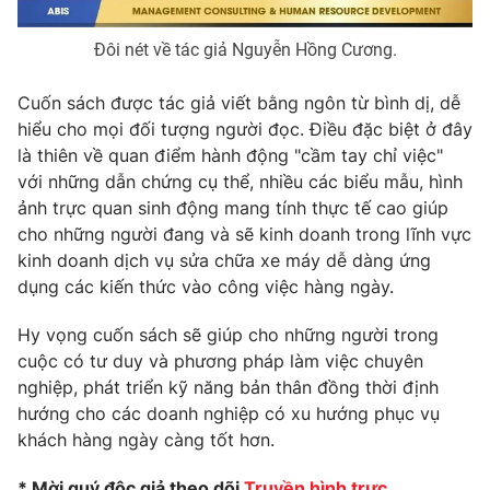
Ðiện thoại Thời báo VTV:
024.66 897 897
Email:
toasoan@vtv.vn
Đôi nét về tác giả Nguyễn Hồng Cương.
Liên hệ quảng cáo:
024-7300.7108
Cuốn sách được tác giả viết bằng ngôn từ bình dị, dễ
hiểu cho mọi đối tượng người đọc. Điều đặc biệt ở đây
là thiên về quan điểm hành động "cầm tay chỉ việc"
với những dẫn chứng cụ thể, nhiều các biểu mẫu, hình
ảnh trực quan sinh động mang tính thực tế cao giúp
cho những người đang và sẽ kinh doanh trong lĩnh vực
kinh doanh dịch vụ sửa chữa xe máy dễ dàng ứng
dụng các kiến thức vào công việc hàng ngày.
Hy vọng cuốn sách sẽ giúp cho những người trong
cuộc có tư duy và phương pháp làm việc chuyên
® Cấm sao chép dưới mọi hình thức nếu không có sự chấp
nghiệp, phát triển kỹ năng bản thân đồng thời định
thuận bằng văn bản. Ghi rõ nguồn VTV.vn khi phát hành lại
hướng cho các doanh nghiệp có xu hướng phục vụ
thông tin từ website này.
khách hàng ngày càng tốt hơn.
* Mời quý độc giả theo dõi
Truyền hình trực