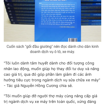
Photo
Infographic
Video
Shorts video
VTV Money
VTV Thể thao
Cuốn sách "gối đầu giường" nên đọc dành cho dân kinh
VTV Sức khoẻ
Bất động sản
doanh dịch vụ ô tô, xe máy.
Thị trường 24h
Tấm lòng Việt
"Tôi luôn dành tâm huyết dành cho đối tượng công
nhân lao động, muốn giúp họ thay đổi tư duy và nâng
cao giá trị, qua đó góp phần làm giảm đi các ảnh
VTV4
Vươn mình bằng AI
hưởng tiêu cực trong ngành dịch vụ sửa chữa xe máy"
- Tác giả Nguyễn Hồng Cương chia sẻ.
VTV9
VTV8
"Tôi muốn giúp đỡ người thợ máy cùng nâng cấp giá
trị ngành dịch vụ xe máy trên toàn quốc, xứng đáng
Liên hệ tòa soạn
English