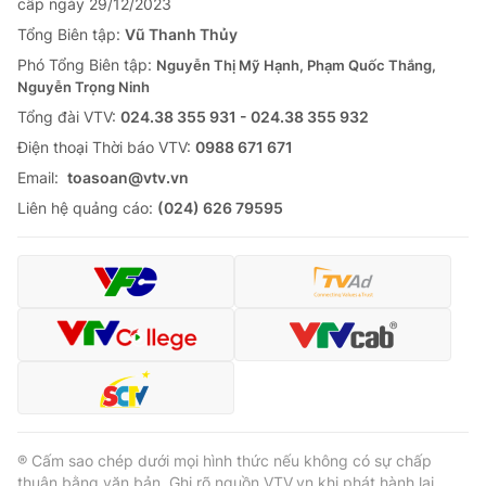
cấp ngày 29/12/2023
Tổng Biên tập:
Vũ Thanh Thủy
Phó Tổng Biên tập:
Nguyễn Thị Mỹ Hạnh, Phạm Quốc Thắng,
Nguyễn Trọng Ninh
Tổng đài VTV:
024.38 355 931 - 024.38 355 932
Ðiện thoại Thời báo VTV:
0988 671 671
Email:
toasoan@vtv.vn
Liên hệ quảng cáo:
(024) 626 79595
® Cấm sao chép dưới mọi hình thức nếu không có sự chấp
thuận bằng văn bản. Ghi rõ nguồn VTV.vn khi phát hành lại