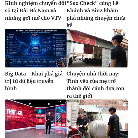
Kinh nghiệm chuyển đổi
"Sao Check" cùng Lê
số tại Đài Hồ Nam và
Khánh và Binz khám
những gợi mở cho VTV
phá những chuyện chưa
kể
Big Data - Khai phá giá
Chuyện nhà thời nay:
trị từ dữ liệu truyền
Tình yêu của mẹ trở
hình
thành đôi cánh đưa con
ra thế giới