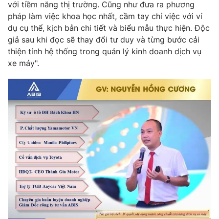
với tiềm năng thị trường. Cũng như đưa ra phương
pháp làm việc khoa học nhất, cầm tay chỉ việc với ví
dụ cụ thể, kịch bản chi tiết và biểu mẫu thực hiện. Độc
giả sau khi đọc sẽ thay đổi tư duy và từng bước cải
THỜI BÁO VTV
thiện tính hệ thống trong quản lý kinh doanh dịch vụ
xe máy".
Theo dõi báo trên
Cơ quan chủ quản:
Đài Truyền hình Việt Nam
Cơ quan báo chí:
Thời báo VTV
Giấy phép hoạt động báo in và báo điện tử số 483/GP-BTTTT
cấp ngày 29/12/2023
Tổng Biên tập:
Vũ Thanh Thủy
Phó Tổng Biên tập:
Nguyễn Thị Mỹ Hạnh, Phạm Quốc Thắng,
Nguyễn Trọng Ninh
Tổng đài VTV:
024.38 355 931 - 024.38 355 932