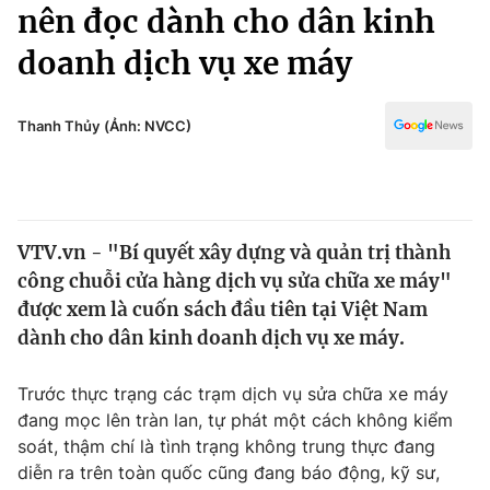
Chính trị
nên đọc dành cho dân kinh
Truyền hình
doanh dịch vụ xe máy
Văn hóa - Giải trí
Xã hội
Y tế
Đời sống
Thanh Thủy (Ảnh: NVCC)
Pháp luật
Công nghệ
Giáo dục
Y tế
VTV.vn - "Bí quyết xây dựng và quản trị thành
Thế giới
công chuỗi cửa hàng dịch vụ sửa chữa xe máy"
Tin tức
được xem là cuốn sách đầu tiên tại Việt Nam
Kinh tế
dành cho dân kinh doanh dịch vụ xe máy.
Thế giới đó đây
Tài chính
Dữ liệu và đời sống
Câu chuyện quốc tế
Trước thực trạng các trạm dịch vụ sửa chữa xe máy
Thị trường
đang mọc lên tràn lan, tự phát một cách không kiểm
soát, thậm chí là tình trạng không trung thực đang
Truyền hình
Góc doanh nghiệp
diễn ra trên toàn quốc cũng đang báo động, kỹ sư,