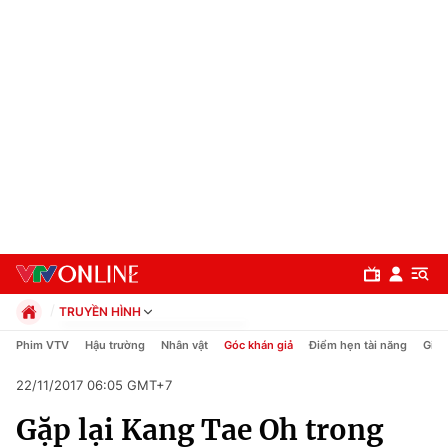
TRUYỀN HÌNH
Chính trị
Phim VTV
Hậu trường
Nhân vật
Góc khán giả
Điểm hẹn tài năng
Giải
Xã hội
22/11/2017 06:05 GMT+7
Pháp luật
Chuyên mục
Kinh tế
Gặp lại Kang Tae Oh trong
Thể thao