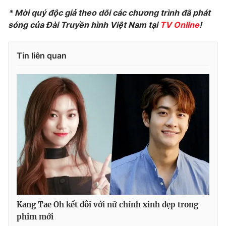
Ðiện thoại Thời báo VTV:
024.66 897 897
* Mời quý độc giả theo dõi các chương trình đã phát
Email:
toasoan@vtv.vn
sóng của Đài Truyền hình Việt Nam tại
TV Online
!
Liên hệ quảng cáo:
024-7300.7108
Tin liên quan
® Cấm sao chép dưới mọi hình thức nếu không có sự chấp
thuận bằng văn bản. Ghi rõ nguồn VTV.vn khi phát hành lại
thông tin từ website này.
Kang Tae Oh kết đôi với nữ chính xinh đẹp trong
phim mới