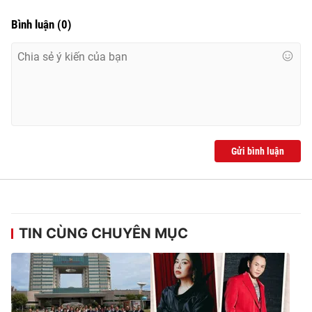
Bình luận
(
0
)
Gửi bình luận
TIN CÙNG CHUYÊN MỤC