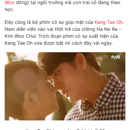
Phim VTV
Woo
đóng) tại ngôi trường mà con trai cô đang theo
Giải trí
học.
Hậu trường
Điện ảnh
Đây cũng là bộ phim có sự góp mặt của
Kang Tae Oh
.
Đời sống
Nhân vật
Nam diễn viên vào vai thời trẻ của chồng Ha No Ra -
Âm nhạc
Du lịch
Kim Woo Chul. Trích đoạn phim có sự xuất hiện của
Khán giả
Giáo dục
Sao
Kang Tae Oh vừa được bật mí cách đây vài ngày.
Làm đẹp
Giải sao mai
Tuyển sinh
Công nghệ
Chất lượng cuộc sống
Học trực tuyến
Hitech Công nghệ tương lai
Giao lưu trực tuyến
Sản phẩm
Lịch phát sóng
Thị trường
Tư vấn
Chuyên mục khác
Emagazine
Podcast