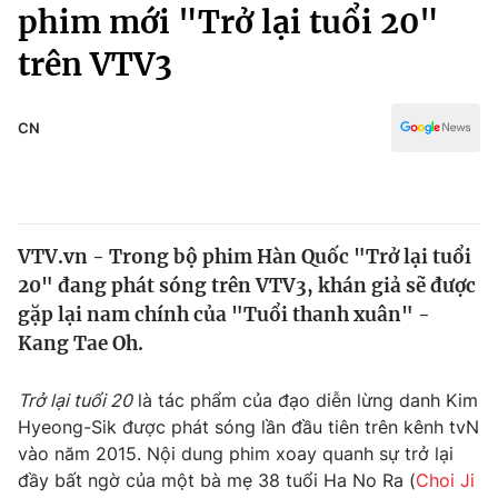
Chính trị
phim mới "Trở lại tuổi 20"
Truyền hình
trên VTV3
Văn hóa - Giải trí
Xã hội
Y tế
Đời sống
CN
Pháp luật
Công nghệ
Giáo dục
Y tế
VTV.vn - Trong bộ phim Hàn Quốc "Trở lại tuổi
Thế giới
20" đang phát sóng trên VTV3, khán giả sẽ được
Tin tức
gặp lại nam chính của "Tuổi thanh xuân" -
Kinh tế
Kang Tae Oh.
Thế giới đó đây
Tài chính
Dữ liệu và đời sống
Câu chuyện quốc tế
Trở lại tuổi 20
là tác phẩm của đạo diễn lừng danh Kim
Thị trường
Hyeong-Sik được phát sóng lần đầu tiên trên kênh tvN
vào năm 2015. Nội dung phim xoay quanh sự trở lại
Truyền hình
Góc doanh nghiệp
đầy bất ngờ của một bà mẹ 38 tuổi Ha No Ra (
Choi Ji