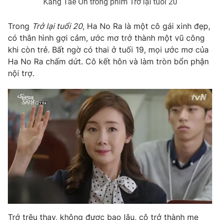
Kang Tae Oh trong phim Trở lại tuổi 20
Photo
Infographic
Trong
Trở lại tuổi 20
, Ha No Ra là một cô gái xinh đẹp,
có thân hình gợi cảm, ước mơ trở thành một vũ công
Video
Shorts video
khi còn trẻ. Bất ngờ có thai ở tuối 19, mọi ước mơ của
Ha No Ra chấm dứt. Cô kết hôn và làm tròn bổn phận
VTV Money
VTV Thể thao
nội trợ.
VTV Sức khoẻ
Bất động sản
Thị trường 24h
Tấm lòng Việt
VTV4
Vươn mình bằng AI
VTV9
VTV8
Liên hệ tòa soạn
English
Trớ trêu thay, không được bao lâu, cô trở thành mẹ