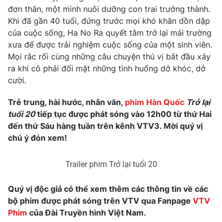
đơn thân, một mình nuôi dưỡng con trai trưởng thành.
Khi đã gần 40 tuổi, đứng trước mọi khó khăn dồn dập
của cuộc sống, Ha No Ra quyết tâm trở lại mái trường
xưa để được trải nghiệm cuộc sống của một sinh viên.
THỜI BÁO VTV
Mọi rắc rối cùng những câu chuyện thú vị bắt đầu xảy
ra khi cô phải đối mặt những tình huống dở khóc, dở
cười.
Theo dõi báo trên
Trẻ trung, hài hước, nhân văn,
phim Hàn Quốc
Trở lại
tuổi 20
tiếp tục được phát sóng vào 12h00 từ thứ Hai
Cơ quan chủ quản:
Đài Truyền hình Việt Nam
đến thứ Sáu hàng tuần trên kênh VTV3. Mời quý vị
chú ý đón xem!
Cơ quan báo chí:
Thời báo VTV
Giấy phép hoạt động báo in và báo điện tử số 483/GP-BTTTT
cấp ngày 29/12/2023
Trailer phim Trở lại tuổi 20
Tổng Biên tập:
Vũ Thanh Thủy
Quý vị độc giả có thể xem thêm các thông tin về các
Phó Tổng Biên tập:
Nguyễn Thị Mỹ Hạnh, Phạm Quốc Thắng,
bộ phim được phát sóng trên VTV qua Fanpage
VTV
Nguyễn Trọng Ninh
Phim
của Đài Truyền hình Việt Nam.
Tổng đài VTV:
024.38 355 931 - 024.38 355 932