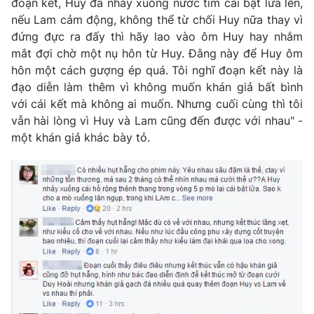
đoạn kết, Huy đã nhảy xuống nước tìm cái bật lửa lên,
nếu Lam cảm động, không thể từ chối Huy nữa thay vì
Photo
Infographic
đứng đực ra đấy thì hãy lao vào ôm Huy hay nhắm
mắt đợi chờ một nụ hôn từ Huy. Đằng này để Huy ôm
Video
Shorts video
hôn một cách gượng ép quá. Tôi nghĩ đoạn kết này là
đạo diễn làm thêm vì không muốn khán giả bất bình
VTV Money
với cái kết mà không ai muốn. Nhưng cuối cùng thì tôi
VTV Thể thao
vẫn hài lòng vì Huy và Lam cũng đến được với nhau" -
một khán giả khác bày tỏ.
VTV Sức khoẻ
Bất động sản
Thị trường 24h
Tấm lòng Việt
VTV4
Vươn mình bằng AI
VTV9
VTV8
Liên hệ tòa soạn
English