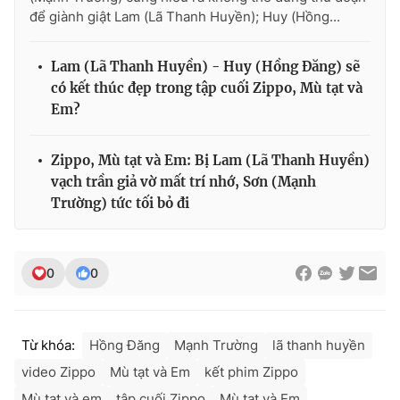
để giành giật Lam (Lã Thanh Huyền); Huy (Hồng...
Lam (Lã Thanh Huyền) - Huy (Hồng Đăng) sẽ
có kết thúc đẹp trong tập cuối Zippo, Mù tạt và
Em?
Zippo, Mù tạt và Em: Bị Lam (Lã Thanh Huyền)
vạch trần giả vờ mất trí nhớ, Sơn (Mạnh
Trường) tức tối bỏ đi
0
0
Từ khóa:
Hồng Đăng
Mạnh Trường
lã thanh huyền
video Zippo
Mù tạt và Em
kết phim Zippo
Mù tạt và em
tập cuối Zippo
Mù tạt và Em