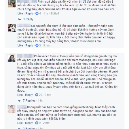
THỜI BÁO VTV
Theo dõi báo trên
Cơ quan chủ quản:
Đài Truyền hình Việt Nam
Cơ quan báo chí:
Thời báo VTV
Giấy phép hoạt động báo in và báo điện tử số 483/GP-BTTTT
cấp ngày 29/12/2023
Tổng Biên tập:
Vũ Thanh Thủy
Phó Tổng Biên tập:
Nguyễn Thị Mỹ Hạnh, Phạm Quốc Thắng,
Nguyễn Trọng Ninh
Tổng đài VTV:
024.38 355 931 - 024.38 355 932