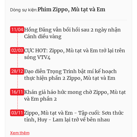
Phim Zippo, Mù tạt và Em
Dòng sự kiện:
Hồng Đăng vẫn bồi hồi sau 2 ngày nhận
11/04
Cánh diều vàng
CỰC HOT: Zippo, Mù tạt và Em trở lại trên
02/03
sóng VTV4
Đạo diễn Trọng Trinh bật mí kế hoạch
28/12
thực hiện phần 2 Zippo, Mù tạt và Em
Khán giả háo hức mong chờ Zippo, Mù tạt
16/11
và Em phần 2
Zippo, Mù tạt và Em - Tập cuối: Sơn thức
03/11
tỉnh, Huy - Lam lại trở về bên nhau
Xem thêm