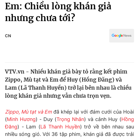
Chính trị
Em: Chiều lòng khán giả
Truyền hình
nhưng chưa tới?
Văn hóa - Giải trí
Xã hội
Y tế
Đời sống
CN
Pháp luật
Công nghệ
Giáo dục
Y tế
VTV.vn - Nhiều khán giả bày tỏ rằng kết phim
Thế giới
Zippo, Mù tạt và Em để Huy (Hồng Đăng) và
Tin tức
Lam (Lã Thanh Huyền) trở lại bên nhau là chiều
Kinh tế
lòng khán giả nhưng vẫn chưa trọn vẹn.
Thế giới đó đây
Tài chính
Dữ liệu và đời sống
Câu chuyện quốc tế
Zippo, Mù tạt và Em
đã khép lại với đám cưới của Hoài
Thị trường
(
Minh Hương
) - Duy (
Trọng Nhân
) và cảnh Huy (
Hồng
Đăng
) - Lam (
Lã Thanh Huyền
) trở về bên nhau sau
Truyền hình
Góc doanh nghiệp
nhiều sóng gió. Với 36 tập phim, khán giả đã được trải