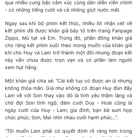
Phim VTV
qua nhiều cung bậc cảm xúc cùng dàn diễn viên chính
Giải trí
- có những tiếng cười và cả những giọt nước mắt.
Hậu trường
Điện ảnh
Ngay sau khi bộ phim kết thúc, nhiều lời nhận xét về
Đời sống
Nhân vật
kết phim đã được khán giả bày tỏ trên trang Fanpage
Âm nhạc
Du lịch
Zippo, Mù tạt và Em. Trong đó, phần đông khán giả
Khán giả
Giáo dục
Sao
cho rằng kết phim xuôi theo mong muốn của khán giả
Làm đẹp
Giải sao mai
khi cho Huy và Lam trở thành một đôi nhưng đoạn kết
Tuyển sinh
Công nghệ
này vẫn chưa được trọn vẹn và có phần làm người
Chất lượng cuộc sống
Học trực tuyến
xem hụt hẫng.
Hitech Công nghệ tương lai
Giao lưu trực tuyến
Một khán giả chia sẻ: "Cái kết tuy có được an ủi nhưng
Sản phẩm
không thỏa mãn. Giá như không có đoạn Huy đùn đẩy
Lịch phát sóng
Lam về với Sơn thay vào đó là tình yêu thầm lặng và
Thị trường
chờ đợi Sơn tỉnh ngộ; đám cưới Duy - Hoài cũng là
Tư vấn
ngày cưới của Huy - Lam; gia đình, bạn bè sum họp
chúc phúc; Sơn, Mai nhìn nhau cười hạnh phúc...".
Chuyên mục khác
Emagazine
Podcast
"Tôi muốn Lam phải có quyết định rõ ràng hơn trong