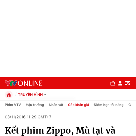
TRUYỀN HÌNH
Chính trị
Phim VTV
Hậu trường
Nhân vật
Góc khán giả
Điểm hẹn tài năng
Giải
Xã hội
03/11/2016 11:29 GMT+7
Pháp luật
Chuyên mục
Kinh tế
Kết phim Zippo, Mù tạt và
Thể thao