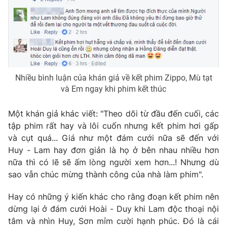
Ðiện thoại Thời báo VTV:
024.66 897 897
Email:
toasoan@vtv.vn
Liên hệ quảng cáo:
024-7300.7108
Nhiều bình luận của khán giả về kết phim Zippo, Mù tạt
và Em ngay khi phim kết thúc
Một khán giả khác viết: "Theo dõi từ đầu đến cuối, các
tập phim rất hay và lôi cuốn nhưng kết phim hơi gấp
và cụt quá... Giá như một đám cưới nữa sẽ đến với
Huy - Lam hay đơn giản là họ ở bên nhau nhiều hơn
nữa thì có lẽ sẽ ấm lòng người xem hơn...! Nhưng dù
sao vẫn chúc mừng thành công của nhà làm phim".
® Cấm sao chép dưới mọi hình thức nếu không có sự chấp
thuận bằng văn bản. Ghi rõ nguồn VTV.vn khi phát hành lại
Hay có những ý kiến khác cho rằng đoạn kết phim nên
thông tin từ website này.
dừng lại ở đám cưới Hoài - Duy khi Lam độc thoại nội
tâm và nhìn Huy, Sơn mỉm cười hạnh phúc. Đó là cái