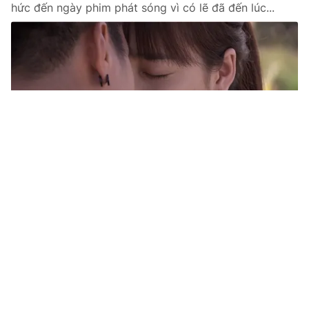
hức đến ngày phim phát sóng vì có lẽ đã đến lúc...
Tin mới
Video
Live
Emagazine
Trang chủ
Zippo, Mù tạt và Em - Tập 6: Huy (Anh
Tuấn) hôn Lam (Nhã Phương) bất thành
VTV.vn - Mục tiêu phải hôn bằng được Lam (Nhã
Phương) của Huy (Anh Tuấn) vẫn chưa thể thực hiện
dù cả hai có cả một ngày bên nhau.