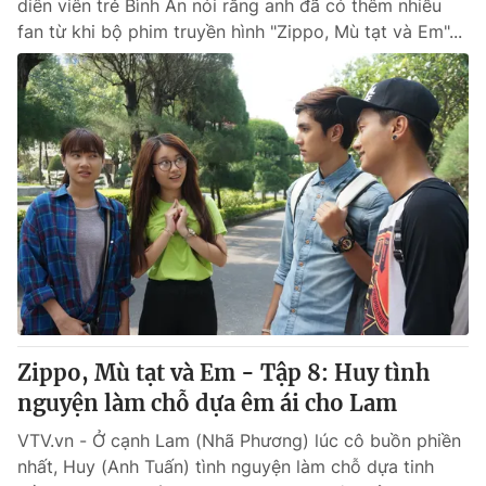
diễn viên trẻ Bình An nói rằng anh đã có thêm nhiều
fan từ khi bộ phim truyền hình "Zippo, Mù tạt và Em"...
Zippo, Mù tạt và Em - Tập 8: Huy tình
nguyện làm chỗ dựa êm ái cho Lam
VTV.vn - Ở cạnh Lam (Nhã Phương) lúc cô buồn phiền
nhất, Huy (Anh Tuấn) tình nguyện làm chỗ dựa tinh