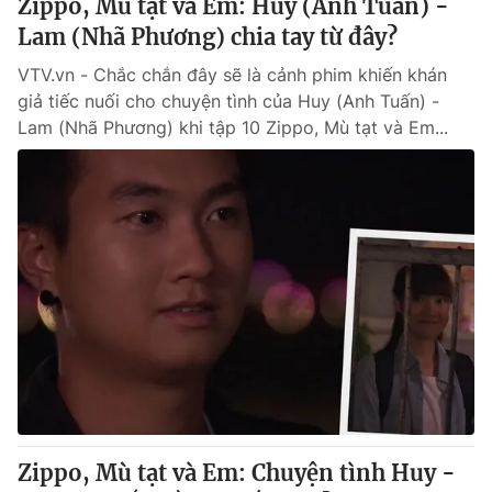
Zippo, Mù tạt và Em: Huy (Anh Tuấn) -
Lam (Nhã Phương) chia tay từ đây?
VTV.vn - Chắc chắn đây sẽ là cảnh phim khiến khán
giả tiếc nuối cho chuyện tình của Huy (Anh Tuấn) -
Lam (Nhã Phương) khi tập 10 Zippo, Mù tạt và Em...
Zippo, Mù tạt và Em: Chuyện tình Huy -