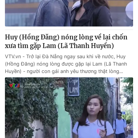
® Cấm sao chép dưới mọi hình thức nếu không có sự chấp
thuận bằng văn bản. Ghi rõ nguồn VTV.vn khi phát hành lại
thông tin từ website này.
Huy (Hồng Đăng) nóng lòng về lại chốn
xưa tìm gặp Lam (Lã Thanh Huyền)
VTV.vn - Trở lại Đà Nẵng ngay sau khi về nước, Huy
(Hồng Đăng) nóng lòng được gặp lại Lam (Lã Thanh
Huyền) - người con gái anh yêu thương thật lòng...