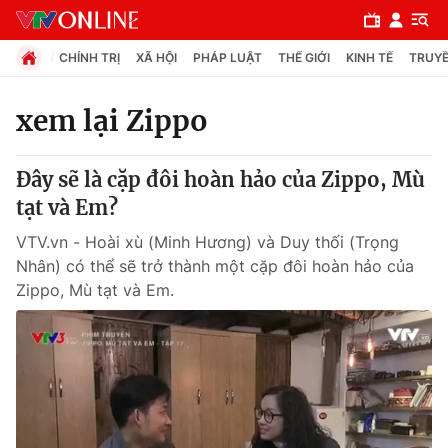
CHÍNH TRỊ
XÃ HỘI
PHÁP LUẬT
THẾ GIỚI
KINH TẾ
TRUYỀ
xem lại Zippo
Chuyên mục
Đây sẽ là cặp đôi hoàn hảo của Zippo, Mù
Chính trị
tạt và Em?
VTV.vn - Hoài xù (Minh Hương) và Duy thối (Trọng
Xã hội
Nhân) có thể sẽ trở thành một cặp đôi hoàn hảo của
Zippo, Mù tạt và Em.
Pháp luật
Y tế
Thế giới