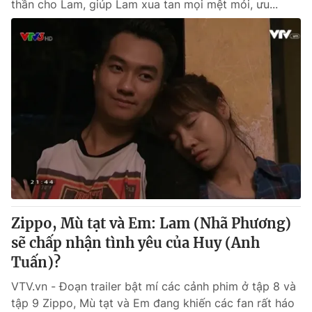
thần cho Lam, giúp Lam xua tan mọi mệt mỏi, ưu...
Zippo, Mù tạt và Em: Lam (Nhã Phương)
sẽ chấp nhận tình yêu của Huy (Anh
Tuấn)?
VTV.vn - Đoạn trailer bật mí các cảnh phim ở tập 8 và
tập 9 Zippo, Mù tạt và Em đang khiến các fan rất háo