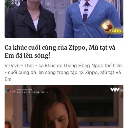
Thị trường 24h
Tấm lòng Việt
VTV4
Vươn mình bằng AI
VTV9
VTV8
Ca khúc cuối cùng của Zippo, Mù tạt và
Liên hệ tòa soạn
English
Em đã lên sóng!
VTV.vn - Thôi - ca khúc do Giang Hồng Ngọc thể hiện
- cuối cùng đã lên sóng trong tập 13 Zippo, Mù tạt và
Em.
THỜI BÁO VTV
Theo dõi báo trên
Cơ quan chủ quản:
Đài Truyền hình Việt Nam
Cơ quan báo chí:
Thời báo VTV