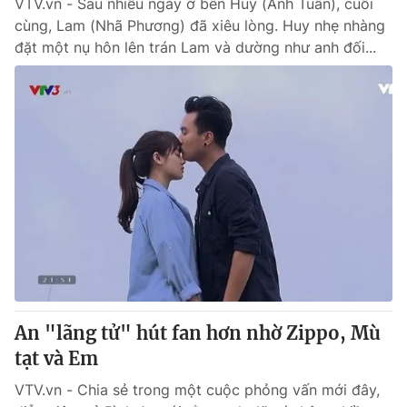
VTV.vn - Sau nhiều ngày ở bên Huy (Anh Tuấn), cuối
cùng, Lam (Nhã Phương) đã xiêu lòng. Huy nhẹ nhàng
đặt một nụ hôn lên trán Lam và dường như anh đối...
An "lãng tử" hút fan hơn nhờ Zippo, Mù
tạt và Em
VTV.vn - Chia sẻ trong một cuộc phỏng vấn mới đây,