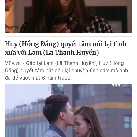
Giấy phép hoạt động báo in và báo điện tử số 483/GP-BTTTT
cấp ngày 29/12/2023
Tổng Biên tập:
Vũ Thanh Thủy
Phó Tổng Biên tập:
Nguyễn Thị Mỹ Hạnh, Phạm Quốc Thắng,
Nguyễn Trọng Ninh
Tổng đài VTV:
Huy (Hồng Đăng) quyết tâm nối lại tình
024.38 355 931 - 024.38 355 932
Ðiện thoại Thời báo VTV:
xưa với Lam (Lã Thanh Huyền)
024.66 897 897
Email:
toasoan@vtv.vn
VTV.vn - Gặp lại Lam (Lã Thanh Huyền), Huy (Hồng
Liên hệ quảng cáo:
024-7300.7108
Đăng) quyết tâm bắt đầu lại chuyện tình cảm mà anh
đã để vuột mất 6 năm trước.