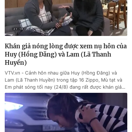
Tin tức
Kinh tế
Thế giới đó đây
Tài chính
Dữ liệu và đời sống
Câu chuyện quốc tế
Thị trường
Khán giả nóng lòng được xem nụ hôn của
Truyền hình
Góc doanh nghiệp
Huy (Hồng Đăng) và Lam (Lã Thanh
Phim VTV
Huyền)
Giải trí
Hậu trường
VTV.vn - Cảnh hôn nhau giữa Huy (Hồng Đăng) và
Điện ảnh
Lam (Lã Thanh Huyền) trong tập 16 Zippo, Mù tạt và
Đời sống
Nhân vật
Em phát sóng tối nay (24/8) đang rất được khán giả...
Âm nhạc
Du lịch
Khán giả
Giáo dục
Sao
Làm đẹp
Giải sao mai
Tuyển sinh
Công nghệ
Chất lượng cuộc sống
Học trực tuyến
Hitech Công nghệ tương lai