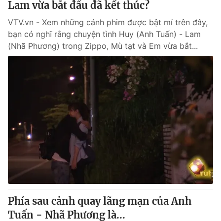
Lam vừa bắt đầu đã kết thúc?
VTV.vn - Xem những cảnh phim được bật mí trên đây,
bạn có nghĩ rằng chuyện tình Huy (Anh Tuấn) - Lam
(Nhã Phương) trong Zippo, Mù tạt và Em vừa bắt...
Phía sau cảnh quay lãng mạn của Anh
Tuấn - Nhã Phương là...