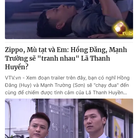
Giao lưu trực tuyến
Sản phẩm
Lịch phát sóng
Thị trường
Tư vấn
Chuyên mục khác
Zippo, Mù tạt và Em: Hồng Đăng, Mạnh
Emagazine
Podcast
Trường sẽ "tranh nhau" Lã Thanh
Huyền?
Photo
Infographic
VTV.vn - Xem đoạn trailer trên đây, bạn có nghĩ Hồng
Đăng (Huy) và Mạnh Trường (Sơn) sẽ "chạy đua" đến
Video
Shorts video
cùng để chiếm được tình cảm của Lã Thanh Huyền...
VTV Money
VTV Thể thao
VTV Sức khoẻ
Bất động sản