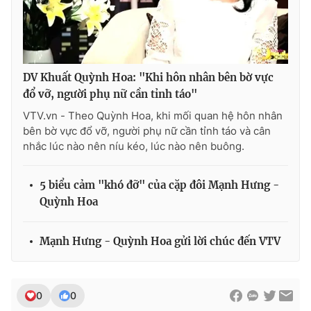
Ðiện thoại Thời báo VTV:
024.66 897 897
Email:
toasoan@vtv.vn
Liên hệ quảng cáo:
024-7300.7108
DV Khuất Quỳnh Hoa: "Khi hôn nhân bên bờ vực
đổ vỡ, người phụ nữ cần tỉnh táo"
VTV.vn - Theo Quỳnh Hoa, khi mối quan hệ hôn nhân
bên bờ vực đổ vỡ, người phụ nữ cần tỉnh táo và cân
nhắc lúc nào nên níu kéo, lúc nào nên buông.
5 biểu cảm "khó đỡ" của cặp đôi Mạnh Hưng -
Quỳnh Hoa
Mạnh Hưng - Quỳnh Hoa gửi lời chúc đến VTV
® Cấm sao chép dưới mọi hình thức nếu không có sự chấp
thuận bằng văn bản. Ghi rõ nguồn VTV.vn khi phát hành lại
thông tin từ website này.
0
0