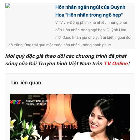
Hôn nhân ngắn ngủi của Quỳnh
Hoa "Hôn nhân trong ngõ hẹp"
VTV.vn-Đóng phim khá nhiều nhưng phải
THỜI BÁO VTV
đến Hôn nhân trong ngõ hẹp, Quỳnh Hoa
mới được khán giả chú ý. Ít ai biết, ngoài đời
cô cũng từng trải qua một cuộc hôn nhân không hạnh phúc.
Mời quý độc giả theo dõi các chương trình đã phát
Theo dõi báo trên
sóng của Đài Truyền hình Việt Nam trên
TV Online
!
Cơ quan chủ quản:
Đài Truyền hình Việt Nam
Tin liên quan
Cơ quan báo chí:
Thời báo VTV
Giấy phép hoạt động báo in và báo điện tử số 483/GP-BTTTT
cấp ngày 29/12/2023
Tổng Biên tập:
Vũ Thanh Thủy
Phó Tổng Biên tập:
Nguyễn Thị Mỹ Hạnh, Phạm Quốc Thắng,
Nguyễn Trọng Ninh
Tổng đài VTV:
024.38 355 931 - 024.38 355 932