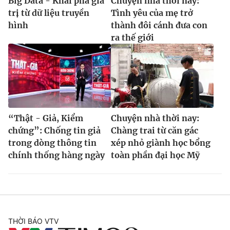
Big Data - Khai phá giá
Chuyện nhà thời nay:
trị từ dữ liệu truyền
Tình yêu của mẹ trở
hình
thành đôi cánh đưa con
ra thế giới
“Thật - Giả, Kiểm
Chuyện nhà thời nay:
chứng”: Chống tin giả
Chàng trai từ căn gác
trong dòng thông tin
xép nhỏ giành học bổng
chính thống hàng ngày
toàn phần đại học Mỹ
THỜI BÁO VTV