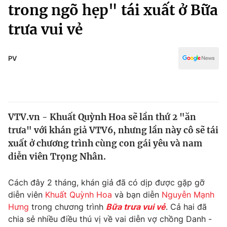
Chính trị
trong ngõ hẹp" tái xuất ở Bữa
Truyền hình
trưa vui vẻ
Văn hóa - Giải trí
Xã hội
Y tế
Đời sống
PV
Pháp luật
Công nghệ
Giáo dục
Y tế
VTV.vn - Khuất Quỳnh Hoa sẽ lần thứ 2 "ăn
Thế giới
trưa" với khán giả VTV6, nhưng lần này cô sẽ tái
Tin tức
xuất ở chương trình cùng con gái yêu và nam
Kinh tế
diễn viên Trọng Nhân.
Thế giới đó đây
Tài chính
Dữ liệu và đời sống
Câu chuyện quốc tế
Cách đây 2 tháng, khán giả đã có dịp được gặp gỡ
Thị trường
diễn viên
Khuất Quỳnh Hoa
và bạn diễn
Nguyễn Mạnh
Hưng
trong chương trình
Bữa trưa vui vẻ
. Cả hai đã
Truyền hình
Góc doanh nghiệp
chia sẻ nhiều điều thú vị về vai diễn vợ chồng Danh -