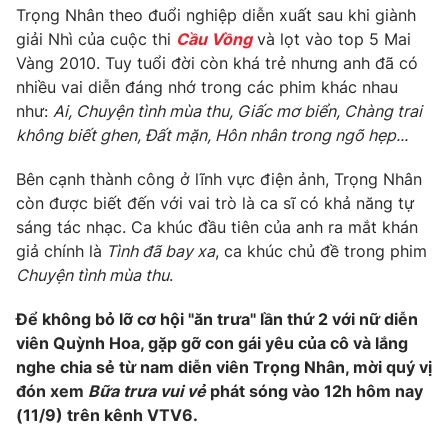
Trọng Nhân theo đuổi nghiệp diễn xuất sau khi giành
Photo
Infographic
giải Nhì của cuộc thi
Cầu Vồng
và lọt vào top 5 Mai
Vàng 2010. Tuy tuổi đời còn khá trẻ nhưng anh đã có
nhiều vai diễn đáng nhớ trong các phim khác nhau
Video
Shorts video
như:
Ai, Chuyện tình mùa thu, Giấc mơ biển, Chàng trai
không biết ghen, Đất mặn, Hôn nhân trong ngõ hẹp...
VTV Money
VTV Thể thao
Bên cạnh thành công ở lĩnh vực điện ảnh, Trọng Nhân
còn được biết đến với vai trò là ca sĩ có khả năng tự
VTV Sức khoẻ
Bất động sản
sáng tác nhạc. Ca khúc đầu tiên của anh ra mắt khán
giả chính là
Tình đã bay xa
, ca khúc chủ đề trong phim
Thị trường 24h
Tấm lòng Việt
Chuyện tình mùa thu
.
Để không bỏ lỡ cơ hội "ăn trưa" lần thứ 2 với nữ diễn
VTV4
Vươn mình bằng AI
viên Quỳnh Hoa, gặp gỡ con gái yêu của cô và lắng
nghe chia sẻ từ nam diễn viên Trọng Nhân, mời quý vị
VTV9
VTV8
đón xem
Bữa trưa vui vẻ
phát sóng vào 12h hôm nay
(11/9) trên kênh VTV6.
Liên hệ tòa soạn
English