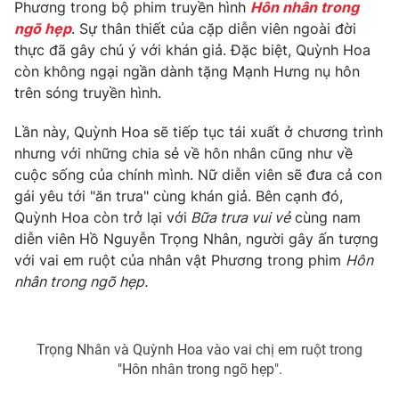
Phim VTV
Phương trong bộ phim truyền hình
Hôn nhân trong
Giải trí
ngõ hẹp
. Sự thân thiết của cặp diễn viên ngoài đời
Hậu trường
thực đã gây chú ý với khán giả. Đặc biệt, Quỳnh Hoa
Điện ảnh
Đời sống
còn không ngại ngần dành tặng Mạnh Hưng nụ hôn
Nhân vật
Âm nhạc
trên sóng truyền hình.
Du lịch
Khán giả
Giáo dục
Sao
Lần này, Quỳnh Hoa sẽ tiếp tục tái xuất ở chương trình
Làm đẹp
Giải sao mai
nhưng với những chia sẻ về hôn nhân cũng như về
Tuyển sinh
Công nghệ
cuộc sống của chính mình. Nữ diễn viên sẽ đưa cả con
Chất lượng cuộc sống
Học trực tuyến
gái yêu tới "ăn trưa" cùng khán giả. Bên cạnh đó,
Hitech Công nghệ tương lai
Quỳnh Hoa còn trở lại với
Bữa trưa vui vẻ
cùng nam
Giao lưu trực tuyến
diễn viên Hồ Nguyễn Trọng Nhân, người gây ấn tượng
Sản phẩm
với vai em ruột của nhân vật Phương trong phim
Hôn
Lịch phát sóng
nhân trong ngõ hẹp.
Thị trường
Tư vấn
Chuyên mục khác
Trọng Nhân và Quỳnh Hoa vào vai chị em ruột trong
"Hôn nhân trong ngõ hẹp".
Emagazine
Podcast