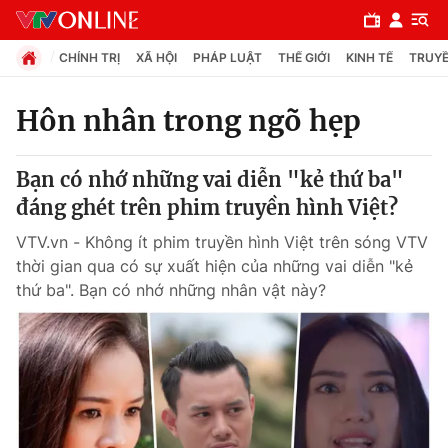
CHÍNH TRỊ
XÃ HỘI
PHÁP LUẬT
THẾ GIỚI
KINH TẾ
TRUYỀ
Hôn nhân trong ngõ hẹp
Chuyên mục
Bạn có nhớ những vai diễn "kẻ thứ ba"
Chính trị
đáng ghét trên phim truyền hình Việt?
VTV.vn - Không ít phim truyền hình Việt trên sóng VTV
Xã hội
thời gian qua có sự xuất hiện của những vai diễn "kẻ
thứ ba". Bạn có nhớ những nhân vật này?
Pháp luật
Y tế
Thế giới