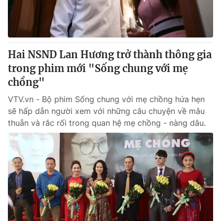
Thị trường 24h
Tấm lòng Việt
VTV4
Vươn mình bằng AI
Hai NSND Lan Hương trở thành thông gia
VTV9
VTV8
trong phim mới "Sống chung với mẹ
chồng"
Liên hệ tòa soạn
English
VTV.vn - Bộ phim Sống chung với mẹ chồng hứa hẹn
sẽ hấp dẫn người xem với những câu chuyện về mâu
thuẫn và rắc rối trong quan hệ mẹ chồng - nàng dâu.
THỜI BÁO VTV
Theo dõi báo trên
Cơ quan chủ quản:
Đài Truyền hình Việt Nam
Cơ quan báo chí:
Thời báo VTV