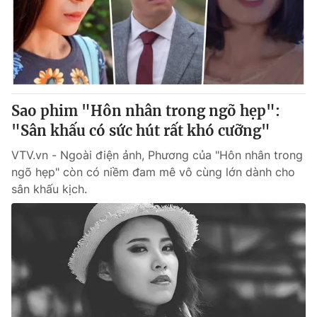
Tin tức
Kinh tế
Thế giới đó đây
Tài chính
Dữ liệu và đời sống
Câu chuyện quốc tế
Thị trường
Sao phim "Hôn nhân trong ngõ hẹp":
Truyền hình
Góc doanh nghiệp
"Sân khấu có sức hút rất khó cưỡng"
Phim VTV
Giải trí
VTV.vn - Ngoài điện ảnh, Phương của "Hôn nhân trong
Hậu trường
ngõ hẹp" còn có niềm đam mê vô cùng lớn dành cho
Điện ảnh
sân khấu kịch.
Đời sống
Nhân vật
Âm nhạc
Du lịch
Khán giả
Giáo dục
Sao
Làm đẹp
Giải sao mai
Tuyển sinh
Công nghệ
Chất lượng cuộc sống
Học trực tuyến
Hitech Công nghệ tương lai