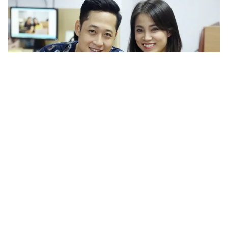
Tin mới
Video
Live
Emagazine
Trang chủ
Vợ chồng Danh – Phương của "Hôn nhân
trong ngõ hẹp" dí dỏm sau màn ảnh
VTV.vn - Cặp đôi Danh – Phương của bộ phim Hôn
nhân trong ngõ hẹp không chỉ “chí chóe” trên màn ảnh
mà ngoài đời thực, họ cũng rất thích trêu đùa nhau.