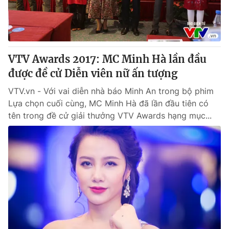
Giấy phép hoạt động báo in và báo điện tử số 483/GP-BTTTT
cấp ngày 29/12/2023
Tổng Biên tập:
Vũ Thanh Thủy
Phó Tổng Biên tập:
Nguyễn Thị Mỹ Hạnh, Phạm Quốc Thắng,
VTV Awards 2017: MC Minh Hà lần đầu
Nguyễn Trọng Ninh
Tổng đài VTV:
được đề cử Diễn viên nữ ấn tượng
024.38 355 931 - 024.38 355 932
Ðiện thoại Thời báo VTV:
024.66 897 897
VTV.vn - Với vai diễn nhà báo Minh An trong bộ phim
Email:
toasoan@vtv.vn
Lựa chọn cuối cùng, MC Minh Hà đã lần đầu tiên có
Liên hệ quảng cáo:
024-7300.7108
tên trong đề cử giải thưởng VTV Awards hạng mục...