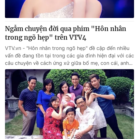
® Cấm sao chép dưới mọi hình thức nếu không có sự chấp
thuận bằng văn bản. Ghi rõ nguồn VTV.vn khi phát hành lại
Ngẫm chuyện đời qua phim "Hôn nhân
thông tin từ website này.
trong ngõ hẹp" trên VTV4
VTV.vn - "Hôn nhân trong ngõ hẹp" đề cập đến nhiều
vấn đề đang tồn tại trong các gia đình hiện đại với các
câu chuyện về cách ứng xử giữa bố mẹ, con cái, anh...