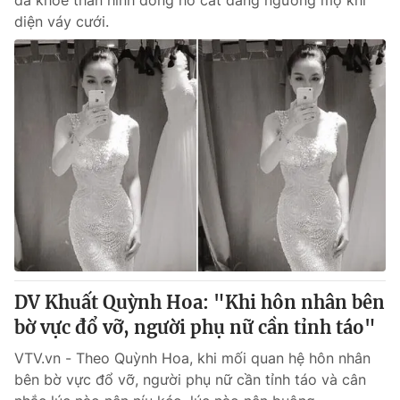
đã khoe thân hình đồng hồ cát đáng ngưỡng mộ khi
diện váy cưới.
DV Khuất Quỳnh Hoa: "Khi hôn nhân bên
bờ vực đổ vỡ, người phụ nữ cần tỉnh táo"
VTV.vn - Theo Quỳnh Hoa, khi mối quan hệ hôn nhân
bên bờ vực đổ vỡ, người phụ nữ cần tỉnh táo và cân