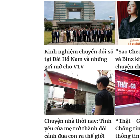
Kinh nghiệm chuyển đổi số
"Sao Che
tại Đài Hồ Nam và những
và Binz 
gợi mở cho VTV
chuyện c
Chuyện nhà thời nay: Tình
“Thật - G
yêu của mẹ trở thành đôi
Chống tin
cánh đưa con ra thế giới
thông tin