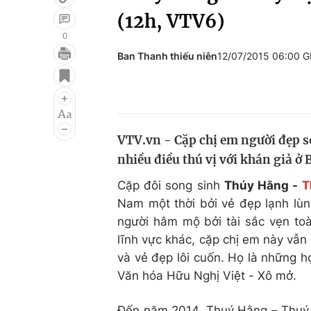
(12h, VTV6)
0
Ban Thanh thiếu niên
12/07/2015 06:00 
Giải trí
Đời sống
Điện ảnh
Du lịch
Âm nhạc
Làm đẹp
VTV.vn - Cặp chị em người đẹp s
Sao
Chất lượng cuộc sốn
nhiều điều thú vị với khán giả ở 
Cặp đôi song sinh
Thúy Hằng -
T
Nam một thời bởi vẻ đẹp lạnh lùn
người hâm mộ bởi tài sắc vẹn to
lĩnh vực khác, cặp chị em này vẫn
và vẻ đẹp lôi cuốn. Họ là những 
Văn hóa Hữu Nghị Việt - Xô mở.
Đến năm 2014, Thuý Hằng – Thuý 