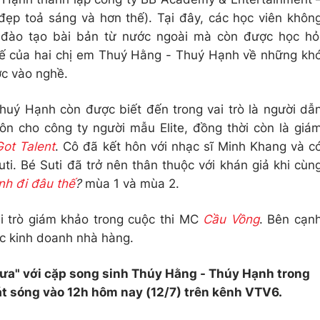
 đẹp toả sáng và hơn thế). Tại đây, các học viên khôn
 đào tạo bài bản từ nước ngoài mà còn được học hỏ
tế của hai chị em Thuý Hằng - Thuý Hạnh về những kh
ớc vào nghề.
uý Hạnh còn được biết đến trong vai trò là người dẫ
n cho công ty người mẫu Elite, đồng thời còn là giá
Got Talent
. Cô đã kết hôn với nhạc sĩ Minh Khang và c
uti. Bé Suti đã trở nên thân thuộc với khán giả khi cùn
ình đi đâu thế
?
mùa 1 và mùa 2.
 trò giám khảo trong cuộc thi MC
Cầu Vồng
. Bên cạn
ệc kinh doanh nhà hàng.
rưa" với cặp song sinh Thúy Hằng - Thúy Hạnh trong
át sóng vào 12h hôm nay (12/7) trên kênh VTV6.