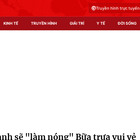
Truyền hình trực tuyến
KINH TẾ
TRUYỀN HÌNH
GIẢI TRÍ
Y TẾ
ĐỜI SỐNG
Pháp luật
Y tế
Truyền hình
Multimedia
Phim VTV
Video
Hậu trường
Shorts video
Nhân vật
Podcast
Khán giả
EMagazine
Giải sao mai
Photo
nh sẽ "làm nóng" Bữa trưa vui vẻ
Infographic