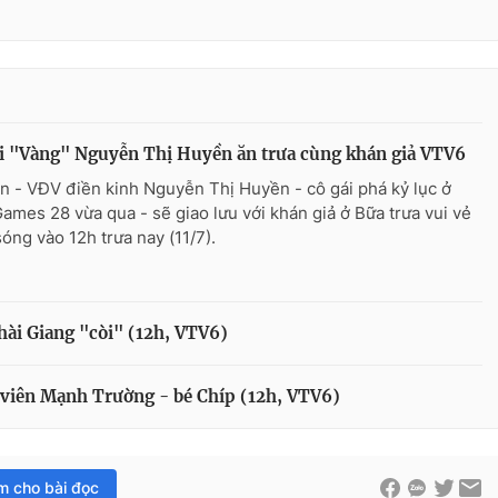
i "Vàng" Nguyễn Thị Huyền ăn trưa cùng khán giả VTV6
n - VĐV điền kinh Nguyễn Thị Huyền - cô gái phá kỷ lục ở
ames 28 vừa qua - sẽ giao lưu với khán giả ở Bữa trưa vui vẻ
sóng vào 12h trưa nay (11/7).
 hài Giang "còi" (12h, VTV6)
 viên Mạnh Trường - bé Chíp (12h, VTV6)
im cho bài đọc