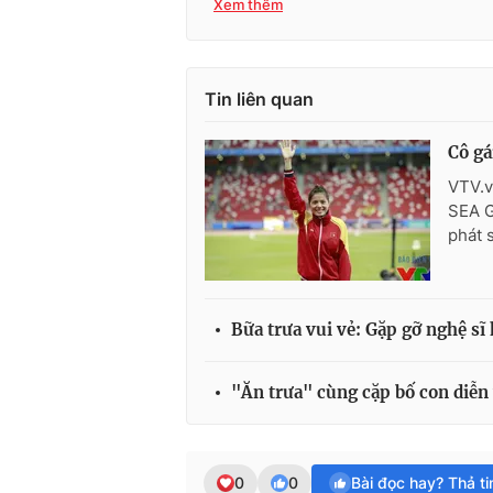
Xem thêm
Tin liên quan
Cô gá
VTV.v
SEA G
phát 
Bữa trưa vui vẻ: Gặp gỡ nghệ sĩ
"Ăn trưa" cùng cặp bố con diễn
0
0
Bài đọc hay? Thả t