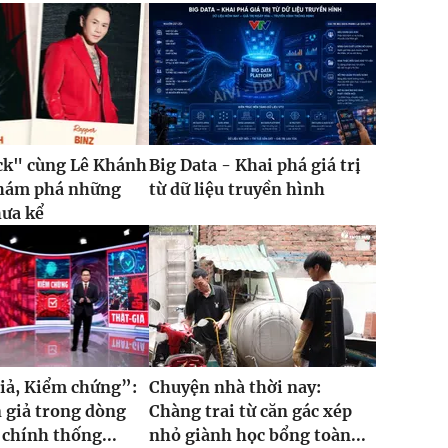
ck" cùng Lê Khánh
Big Data - Khai phá giá trị
khám phá những
từ dữ liệu truyền hình
hưa kể
iả, Kiểm chứng”:
Chuyện nhà thời nay:
 giả trong dòng
Chàng trai từ căn gác xép
 chính thống...
nhỏ giành học bổng toàn...