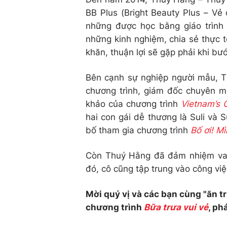
BB Plus (Bright Beauty Plus – Vẻ
những được học bằng giáo trình
những kinh nghiệm, chia sẻ thực 
khăn, thuận lợi sẽ gặp phải khi bư
Bên cạnh sự nghiệp người mẫu, Th
chương trình, giám đốc chuyên mô
khảo của chương trình
Vietnam’s 
hai con gái dễ thương là Suli và S
bố tham gia chương trình
Bố ơi! M
Còn Thuý Hằng đã đảm nhiệm vai
đó, cô cũng tập trung vào công vi
Mời quý vị và các bạn cùng "ăn t
chương trình
Bữa trưa vui vẻ
, ph