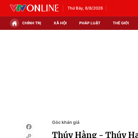
Thứ Bảy, 8/8/2026
CHÍNH TRỊ
XÃ HỘI
PHÁP LUẬT
THẾ GIỚI
Chính trị
Xã hội
Thế giới
Kinh tế
Tin tức
Tài chính
Thế giới đó đây
Thị trường
Câu chuyện quốc tế
Góc doanh nghiệp
Dữ liệu và đời sống
Góc khán giả
Thúy Hằng - Thúy Hạ