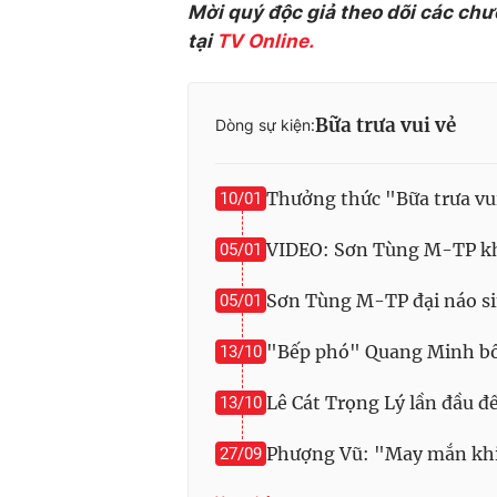
Mời quý độc giả theo dõi các chư
tại
TV Online.
Bữa trưa vui vẻ
Dòng sự kiện:
Thưởng thức "Bữa trưa v
10/01
VIDEO: Sơn Tùng M-TP kh
05/01
Sơn Tùng M-TP đại náo si
05/01
"Bếp phó" Quang Minh bối 
13/10
Lê Cát Trọng Lý lần đầu đế
13/10
Phượng Vũ: "May mắn khi 
27/09