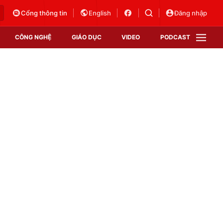
Cổng thông tin
English
Đăng nhập
CÔNG NGHỆ
GIÁO DỤC
VIDEO
PODCAST
VTV Money
VTV Thể thao
VTV Sức khoẻ
Bất động sản
Thị trường 24h
Tấm lòng Việt
Vươn mình bằng AI
VTV4
VTV8
VTV9
Lịch phát sóng
Giao lưu trực tuyến
Sự kiện