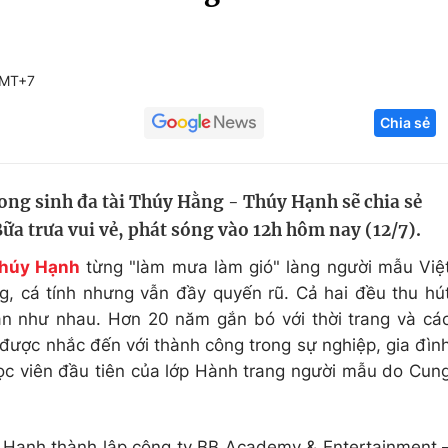
Góc ảnh
GMT+7
Giáo dục
Công nghệ
Chia sẻ
Tuyển sinh
Hitech Công ng
Học trực tuyến
Sản phẩm
ong sinh đa tài Thúy Hằng - Thúy Hạnh sẽ chia sẻ
g
Thị trường
Bữa trưa vui vẻ, phát sóng vào 12h hôm nay (12/7).
Tư vấn
húy Hạnh
từng "làm mưa làm gió" làng người mẫu Việ
g, cá tính nhưng vẫn đầy quyến rũ. Cả hai đều thu hú
àn như nhau. Hơn 20 năm gắn bó với thời trang và cá
 được nhắc đến với thành công trong sự nghiệp, gia đìn
học viên đầu tiên của lớp Hành trang người mẫu do Cun
Hạnh thành lập công ty BB Academy & Entertainment 