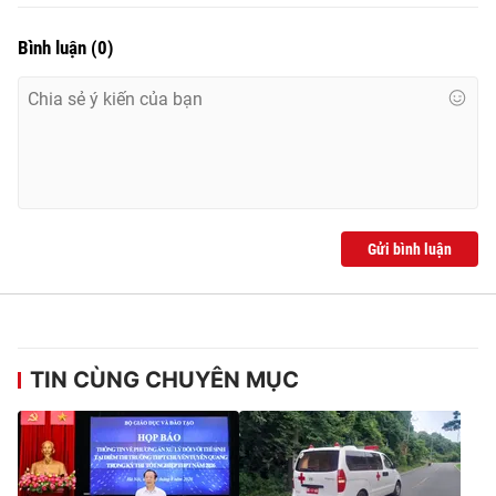
Bình luận
(
0
)
Gửi bình luận
TIN CÙNG CHUYÊN MỤC