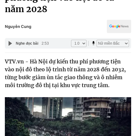
Chính trị
năm 2028
Truyền hình
Văn hóa - Giải trí
Xã hội
Y tế
Nguyễn Cung
Đời sống
Pháp luật
Công nghệ
Nghe đọc bài
2:53
Giáo dục
Y tế
VTV.vn - Hà Nội dự kiến thu phí phương tiện
vào nội đô theo lộ trình từ năm 2028 đến 2032,
Thế giới
từng bước giảm ùn tắc giao thông và ô nhiễm
Tin tức
môi trường đô thị tại khu vực trung tâm.
Kinh tế
Thế giới đó đây
Tài chính
Dữ liệu và đời sống
Câu chuyện quốc tế
Thị trường
Truyền hình
Góc doanh nghiệp