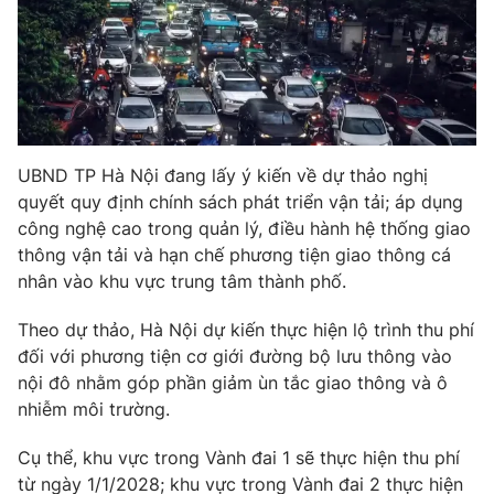
Phim VTV
Giải trí
Hậu trường
Điện ảnh
Đời sống
Nhân vật
Âm nhạc
Du lịch
Khán giả
Giáo dục
Sao
UBND TP Hà Nội đang lấy ý kiến về dự thảo nghị
Làm đẹp
Giải sao mai
Tuyển sinh
quyết quy định chính sách phát triển vận tải; áp dụng
Công nghệ
Chất lượng cuộc sống
công nghệ cao trong quản lý, điều hành hệ thống giao
Học trực tuyến
thông vận tải và hạn chế phương tiện giao thông cá
Hitech Công nghệ tương lai
Giao lưu trực tuyến
nhân vào khu vực trung tâm thành phố.
Sản phẩm
Theo dự thảo, Hà Nội dự kiến thực hiện lộ trình thu phí
Lịch phát sóng
Thị trường
đối với phương tiện cơ giới đường bộ lưu thông vào
nội đô nhằm góp phần giảm ùn tắc giao thông và ô
Tư vấn
nhiễm môi trường.
Chuyên mục khác
Cụ thể, khu vực trong Vành đai 1 sẽ thực hiện thu phí
Emagazine
Podcast
từ ngày 1/1/2028; khu vực trong Vành đai 2 thực hiện