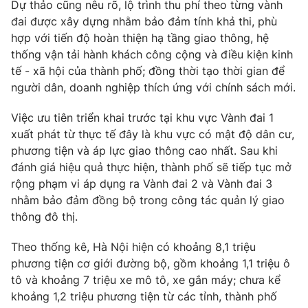
Dự thảo cũng nêu rõ, lộ trình thu phí theo từng vành
đai được xây dựng nhằm bảo đảm tính khả thi, phù
hợp với tiến độ hoàn thiện hạ tầng giao thông, hệ
thống vận tải hành khách công cộng và điều kiện kinh
THỜI BÁO VTV
tế - xã hội của thành phố; đồng thời tạo thời gian để
người dân, doanh nghiệp thích ứng với chính sách mới.
Việc ưu tiên triển khai trước tại khu vực Vành đai 1
Theo dõi báo trên
xuất phát từ thực tế đây là khu vực có mật độ dân cư,
phương tiện và áp lực giao thông cao nhất. Sau khi
đánh giá hiệu quả thực hiện, thành phố sẽ tiếp tục mở
Cơ quan chủ quản:
Đài Truyền hình Việt Nam
rộng phạm vi áp dụng ra Vành đai 2 và Vành đai 3
Cơ quan báo chí:
Thời báo VTV
nhằm bảo đảm đồng bộ trong công tác quản lý giao
Giấy phép hoạt động báo in và báo điện tử số 483/GP-BTTTT
thông đô thị.
cấp ngày 29/12/2023
Tổng Biên tập:
Vũ Thanh Thủy
Theo thống kê, Hà Nội hiện có khoảng 8,1 triệu
phương tiện cơ giới đường bộ, gồm khoảng 1,1 triệu ô
Phó Tổng Biên tập:
Nguyễn Thị Mỹ Hạnh, Phạm Quốc Thắng,
Nguyễn Trọng Ninh
tô và khoảng 7 triệu xe mô tô, xe gắn máy; chưa kể
khoảng 1,2 triệu phương tiện từ các tỉnh, thành phố
Tổng đài VTV:
024.38 355 931 - 024.38 355 932