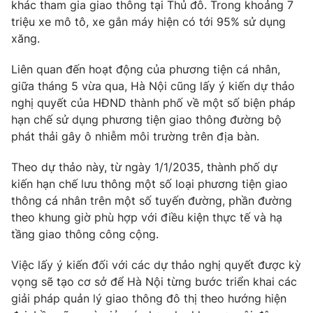
khác tham gia giao thông tại Thủ đô. Trong khoảng 7
Ðiện thoại Thời báo VTV:
024.66 897 897
triệu xe mô tô, xe gắn máy hiện có tới 95% sử dụng
Email:
toasoan@vtv.vn
xăng.
Liên hệ quảng cáo:
024-7300.7108
Liên quan đến hoạt động của phương tiện cá nhân,
giữa tháng 5 vừa qua, Hà Nội cũng lấy ý kiến dự thảo
nghị quyết của HĐND thành phố về một số biện pháp
hạn chế sử dụng phương tiện giao thông đường bộ
phát thải gây ô nhiễm môi trường trên địa bàn.
Theo dự thảo này, từ ngày 1/1/2035, thành phố dự
kiến hạn chế lưu thông một số loại phương tiện giao
thông cá nhân trên một số tuyến đường, phần đường
theo khung giờ phù hợp với điều kiện thực tế và hạ
tầng giao thông công cộng.
® Cấm sao chép dưới mọi hình thức nếu không có sự chấp
thuận bằng văn bản. Ghi rõ nguồn VTV.vn khi phát hành lại
Việc lấy ý kiến đối với các dự thảo nghị quyết được kỳ
thông tin từ website này.
vọng sẽ tạo cơ sở để Hà Nội từng bước triển khai các
giải pháp quản lý giao thông đô thị theo hướng hiện