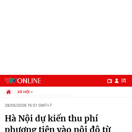
XÃ HỘI
Chính trị
28/05/2026 15:51 GMT+7
Xã hội
Hà Nội dự kiến thu phí
Pháp luật
Chuyên mục
Kinh tế
phương tiện vào nội đô từ
Thể thao