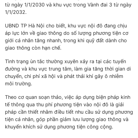
từ ngày 1/1/2030 và khu vực trong Vành đai 3 từ ngày
Photo
Infographic
1/1/2032.
UBND TP Hà Nội cho biết, khu vực nội đô đang chịu
Video
Shorts video
áp lực lớn về giao thông do số lượng phương tiện cơ
giới cá nhân tăng nhanh, trong khi quỹ đất dành cho
VTV Money
VTV Thể thao
giao thông còn hạn chế.
Tình trạng ùn tắc thường xuyên xảy ra tại các tuyến
VTV Sức khoẻ
Bất động sản
đường và khu vực trung tâm, làm gia tăng thời gian di
chuyển, chi phí xã hội và phát thải khí gây ô nhiễm
Thị trường 24h
Tấm lòng Việt
môi trường.
Theo cơ quan soạn thảo, việc áp dụng biện pháp kinh
VTV4
Vươn mình bằng AI
tế thông qua thu phí phương tiện vào nội đô là giải
pháp cần thiết nhằm điều tiết nhu cầu sử dụng phương
VTV9
VTV8
tiện cá nhân, góp phần giảm lưu lượng giao thông và
khuyến khích sử dụng phương tiện công cộng.
Liên hệ tòa soạn
English