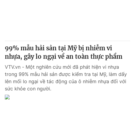
Giấy phép hoạt động báo in và báo điện tử số 483/GP-BTTTT
cấp ngày 29/12/2023
Tổng Biên tập:
Vũ Thanh Thủy
Phó Tổng Biên tập:
Nguyễn Thị Mỹ Hạnh, Phạm Quốc Thắng,
Nguyễn Trọng Ninh
Tổng đài VTV:
024.38 355 931 - 024.38 355 932
99% mẫu hải sản tại Mỹ bị nhiễm vi
Ðiện thoại Thời báo VTV:
024.66 897 897
nhựa, gây lo ngại về an toàn thực phẩm
Email:
toasoan@vtv.vn
VTV.vn - Một nghiên cứu mới đã phát hiện vi nhựa
Liên hệ quảng cáo:
024-7300.7108
trong 99% mẫu hải sản được kiểm tra tại Mỹ, làm dấy
lên mối lo ngại về tác động của ô nhiễm nhựa đối với
sức khỏe con người.