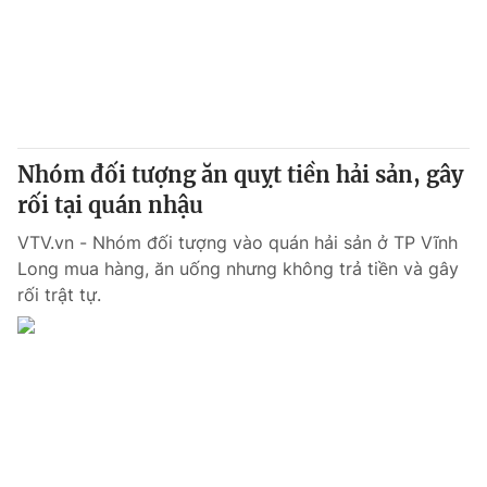
® Cấm sao chép dưới mọi hình thức nếu không có sự chấp
thuận bằng văn bản. Ghi rõ nguồn VTV.vn khi phát hành lại
thông tin từ website này.
Nhóm đối tượng ăn quỵt tiền hải sản, gây
rối tại quán nhậu
VTV.vn - Nhóm đối tượng vào quán hải sản ở TP Vĩnh
Long mua hàng, ăn uống nhưng không trả tiền và gây
rối trật tự.