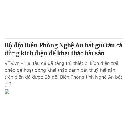
Thị trường 24h
Tấm lòng Việt
VTV4
Vươn mình bằng AI
VTV9
VTV8
Bộ đội Biên Phòng Nghệ An bắt giữ tàu cá
Liên hệ tòa soạn
dùng kích điện để khai thác hải sản
English
VTV.vn - Hai tàu cá đã tàng trữ thiết bị kích điện trái
phép để hoạt động khai thác đánh bắt thuỷ hải sản
trên biển đã được Bộ đội Biên Phòng tỉnh Nghệ An bắt
THỜI BÁO VTV
giữ.
Theo dõi báo trên
Cơ quan chủ quản:
Đài Truyền hình Việt Nam
Cơ quan báo chí:
Thời báo VTV