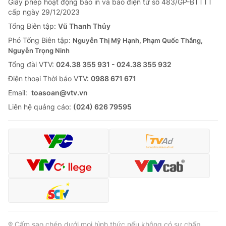
Giấy phép hoạt động báo in và báo điện tử số 483/GP-BTTTT
cấp ngày 29/12/2023
Tổng Biên tập:
Vũ Thanh Thủy
Phó Tổng Biên tập:
Nguyễn Thị Mỹ Hạnh, Phạm Quốc Thắng,
Nguyễn Trọng Ninh
Tổng đài VTV:
024.38 355 931 - 024.38 355 932
Ðiện thoại Thời báo VTV:
0988 671 671
Email:
toasoan@vtv.vn
Liên hệ quảng cáo:
(024) 626 79595
® Cấm sao chép dưới mọi hình thức nếu không có sự chấp