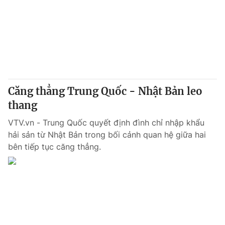
Giao lưu trực tuyến
Sản phẩm
Lịch phát sóng
Thị trường
Tư vấn
Chuyên mục khác
Emagazine
Podcast
Căng thẳng Trung Quốc - Nhật Bản leo
thang
Photo
Infographic
VTV.vn - Trung Quốc quyết định đình chỉ nhập khẩu
hải sản từ Nhật Bản trong bối cảnh quan hệ giữa hai
Video
Shorts video
bên tiếp tục căng thẳng.
VTV Money
VTV Thể thao
VTV Sức khoẻ
Bất động sản