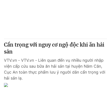
Tin tức
Kinh tế
Thế giới đó đây
Tài chính
Dữ liệu và đời sống
Câu chuyện quốc tế
Thị trường
Truyền hình
Góc doanh nghiệp
Cẩn trọng với nguy cơ ngộ độc khi ăn hải
Phim VTV
sản
Giải trí
Hậu trường
VTV.vn - VTV.vn - Liên quan đến vụ nhiều người nhập
Điện ảnh
viện cấp cứu sau bữa ăn hải sản tại huyện Năm Căn,
Đời sống
Nhân vật
Cục An toàn thực phẩm lưu ý người dân cẩn trọng với
Âm nhạc
Du lịch
hải sản lạ.
Khán giả
Giáo dục
Sao
Làm đẹp
Giải sao mai
Tuyển sinh
Công nghệ
Chất lượng cuộc sống
Học trực tuyến
Hitech Công nghệ tương lai