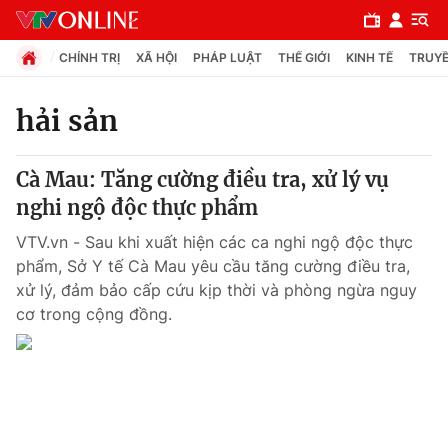
CHÍNH TRỊ
XÃ HỘI
PHÁP LUẬT
THẾ GIỚI
KINH TẾ
TRUYỀ
hải sản
Chuyên mục
Cà Mau: Tăng cường điều tra, xử lý vụ
Chính trị
nghi ngộ độc thực phẩm
VTV.vn - Sau khi xuất hiện các ca nghi ngộ độc thực
Xã hội
phẩm, Sở Y tế Cà Mau yêu cầu tăng cường điều tra,
xử lý, đảm bảo cấp cứu kịp thời và phòng ngừa nguy
cơ trong cộng đồng.
Pháp luật
Y tế
Thế giới