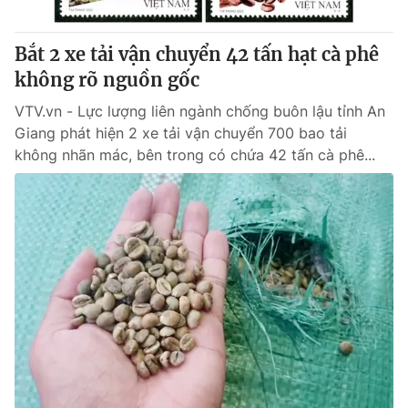
Giấy phép hoạt động báo in và báo điện tử số 483/GP-BTTTT
cấp ngày 29/12/2023
Bắt 2 xe tải vận chuyển 42 tấn hạt cà phê
Tổng Biên tập:
Vũ Thanh Thủy
không rõ nguồn gốc
Phó Tổng Biên tập:
Nguyễn Thị Mỹ Hạnh, Phạm Quốc Thắng,
Nguyễn Trọng Ninh
VTV.vn - Lực lượng liên ngành chống buôn lậu tỉnh An
Tổng đài VTV:
024.38 355 931 - 024.38 355 932
Giang phát hiện 2 xe tải vận chuyển 700 bao tải
Ðiện thoại Thời báo VTV:
024.66 897 897
không nhãn mác, bên trong có chứa 42 tấn cà phê...
Email:
toasoan@vtv.vn
Liên hệ quảng cáo:
024-7300.7108