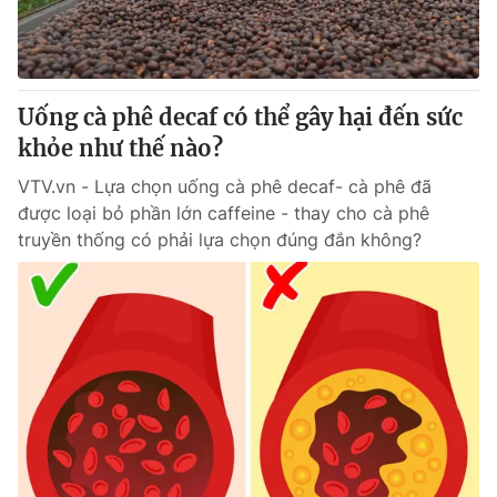
Giao lưu trực tuyến
Sản phẩm
Lịch phát sóng
Thị trường
Tư vấn
Uống cà phê decaf có thể gây hại đến sức
khỏe như thế nào?
Chuyên mục khác
Emagazine
VTV.vn - Lựa chọn uống cà phê decaf- cà phê đã
Podcast
được loại bỏ phần lớn caffeine - thay cho cà phê
truyền thống có phải lựa chọn đúng đắn không?
Photo
Infographic
Video
Shorts video
VTV Money
VTV Thể thao
VTV Sức khoẻ
Bất động sản