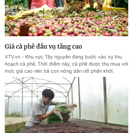
Tin tức
Kinh tế
Thế giới đó đây
Tài chính
Dữ liệu và đời sống
Câu chuyện quốc tế
Thị trường
Giá cà phê đầu vụ tăng cao
Truyền hình
Góc doanh nghiệp
VTV.vn - Khu vực Tây nguyên đang bước vào vụ thu
Phim VTV
Giải trí
hoạch cà phê. Thời điểm này, cà phê được thu mua với
Hậu trường
mức giá cao nên bà con nông dân rất phấn khởi.
Điện ảnh
Đời sống
Nhân vật
Âm nhạc
Du lịch
Khán giả
Giáo dục
Sao
Làm đẹp
Giải sao mai
Tuyển sinh
Công nghệ
Chất lượng cuộc sống
Học trực tuyến
Hitech Công nghệ tương lai