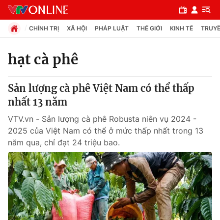
CHÍNH TRỊ
XÃ HỘI
PHÁP LUẬT
THẾ GIỚI
KINH TẾ
TRUYỀ
hạt cà phê
Chuyên mục
Sản lượng cà phê Việt Nam có thể thấp
Chính trị
nhất 13 năm
VTV.vn - Sản lượng cà phê Robusta niên vụ 2024 -
Xã hội
2025 của Việt Nam có thể ở mức thấp nhất trong 13
năm qua, chỉ đạt 24 triệu bao.
Pháp luật
Y tế
Thế giới