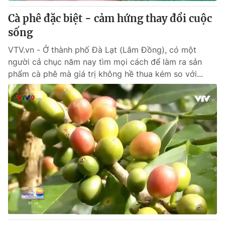
Cà phê đặc biệt - cảm hứng thay đổi cuộc
® Cấm sao chép dưới mọi hình thức nếu không có sự chấp
sống
thuận bằng văn bản. Ghi rõ nguồn VTV.vn khi phát hành lại
thông tin từ website này.
VTV.vn - Ở thành phố Đà Lạt (Lâm Đồng), có một
người cả chục năm nay tìm mọi cách để làm ra sản
phẩm cà phê mà giá trị không hề thua kém so với...