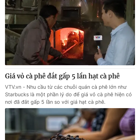
Giá vỏ cà phê đắt gấp 5 lần hạt cà phê
VTV.vn - Nhu cầu từ các chuỗi quán cà phê lớn như
Starbucks là một phần lý do để giá vỏ cà phê hiện có
nơi đã đắt gấp 5 lần so với giá hạt cà phê.