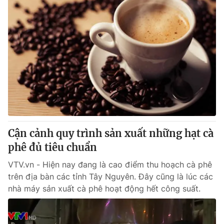
Cận cảnh quy trình sản xuất những hạt cà
phê đủ tiêu chuẩn
VTV.vn - Hiện nay đang là cao điểm thu hoạch cà phê
trên địa bàn các tỉnh Tây Nguyên. Đây cũng là lúc các
nhà máy sản xuất cà phê hoạt động hết công suất.