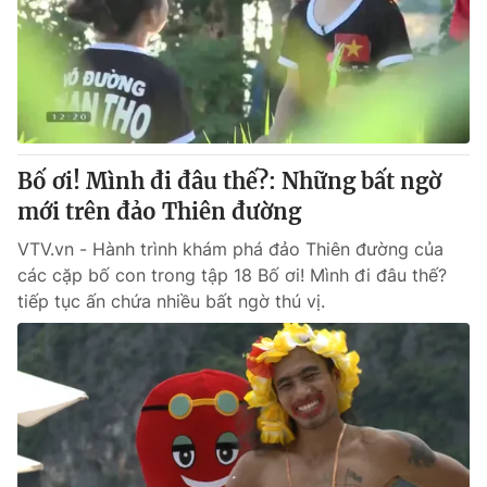
Thị trường 24h
Tấm lòng Việt
VTV4
Vươn mình bằng AI
VTV9
VTV8
Bố ơi! Mình đi đâu thế?: Những bất ngờ
Liên hệ tòa soạn
English
mới trên đảo Thiên đường
VTV.vn - Hành trình khám phá đảo Thiên đường của
các cặp bố con trong tập 18 Bố ơi! Mình đi đâu thế?
tiếp tục ấn chứa nhiều bất ngờ thú vị.
THỜI BÁO VTV
Theo dõi báo trên
Cơ quan chủ quản:
Đài Truyền hình Việt Nam
Cơ quan báo chí:
Thời báo VTV