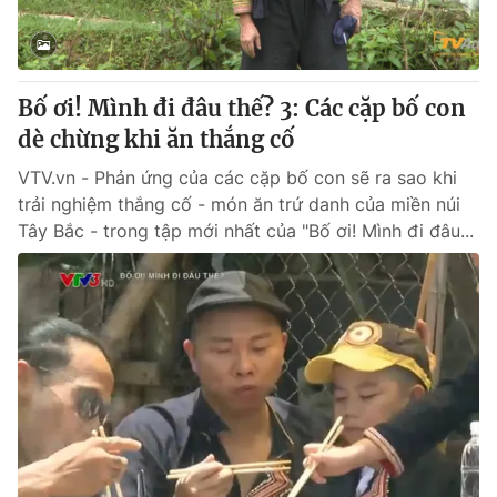
Bố ơi! Mình đi đâu thế? 3: Các cặp bố con
dè chừng khi ăn thắng cố
VTV.vn - Phản ứng của các cặp bố con sẽ ra sao khi
trải nghiệm thắng cố - món ăn trứ danh của miền núi
Tây Bắc - trong tập mới nhất của "Bố ơi! Mình đi đâu...