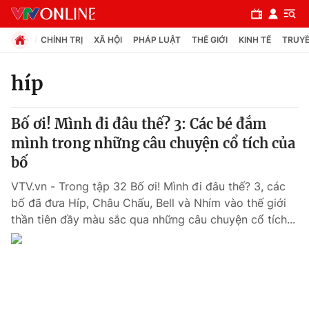
CHÍNH TRỊ
XÃ HỘI
PHÁP LUẬT
THẾ GIỚI
KINH TẾ
TRUYỀ
híp
Chuyên mục
Bố ơi! Mình đi đâu thế? 3: Các bé đắm
Chính trị
mình trong những câu chuyện cổ tích của
bố
Xã hội
VTV.vn - Trong tập 32 Bố ơi! Mình đi đâu thế? 3, các
bố đã đưa Híp, Châu Chấu, Bell và Nhím vào thế giới
Pháp luật
thần tiên đầy màu sắc qua những câu chuyện cổ tích...
Y tế
Thế giới