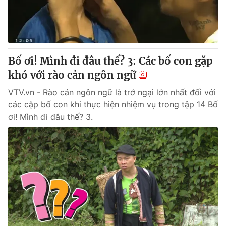
® Cấm sao chép dưới mọi hình thức nếu không có sự chấp
thuận bằng văn bản. Ghi rõ nguồn VTV.vn khi phát hành lại
thông tin từ website này.
Bố ơi! Mình đi đâu thế? 3: Các bố con gặp
khó với rào cản ngôn ngữ
VTV.vn - Rào cản ngôn ngữ là trở ngại lớn nhất đối với
các cặp bố con khi thực hiện nhiệm vụ trong tập 14 Bố
ơi! Mình đi đâu thế? 3.