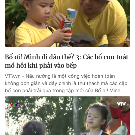
Giao lưu trực tuyến
Sản phẩm
Lịch phát sóng
Thị trường
Tư vấn
Chuyên mục khác
Emagazine
Podcast
Bố ơi! Mình đi đâu thế? 3: Các bố con toát
mồ hôi khi phải vào bếp
Photo
Infographic
VTV.vn - Nấu nướng là một công việc hoàn toàn
không đơn giản và đây chính là thử thách mà các cặp
Video
Shorts video
bố con phải trải qua trong tập mới của Bố ơi! Mình...
VTV Money
VTV Thể thao
VTV Sức khoẻ
Bất động sản