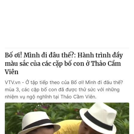
Tin tức
Kinh tế
Thế giới đó đây
Tài chính
Dữ liệu và đời sống
Câu chuyện quốc tế
Thị trường
Truyền hình
Góc doanh nghiệp
Bố ơi! Mình đi đâu thế?: Hành trình đầy
Phim VTV
màu sắc của các cặp bố con ở Thảo Cầm
Giải trí
Viên
Hậu trường
Điện ảnh
Đời sống
VTV.vn - Ở tập tiếp theo của Bố ơi! Mình đi đâu thế?
Nhân vật
Âm nhạc
mùa 3, các cặp bố con đã được thử sức với những
Du lịch
Khán giả
nhiệm vụ ngộ nghĩnh tại Thảo Cầm Viên.
Giáo dục
Sao
Làm đẹp
Giải sao mai
Tuyển sinh
Công nghệ
Chất lượng cuộc sống
Học trực tuyến
Hitech Công nghệ tương lai