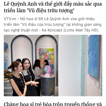
Lê Quỳnh Anh và thế giới đầy màu sắc qua
triển lãm 'Vũ điệu trừu tượng'
® Cấm sao chép dưới mọi hình thức nếu không có sự chấp
thuận bằng văn bản. Ghi rõ nguồn VTV.vn khi phát hành lại
VTV.vn - Nữ họa sĩ 9X Lê Quỳnh Anh vừa giới thiệu
thông tin từ website này.
triển lãm "Vũ điệu của trừu tượng" tại không gian sáng
tạo nghệ thuật mới - Ka Koncept (Lotte Mall Tây Hồ).
Chàng hoạ sĩ trẻ hòa trộn truyền thống và