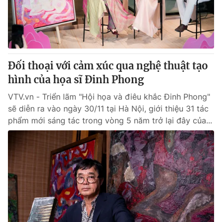
Tin tức
Kinh tế
Thế giới đó đây
Tài chính
Dữ liệu và đời sống
Câu chuyện quốc tế
Thị trường
Đối thoại với cảm xúc qua nghệ thuật tạo
Truyền hình
hình của họa sĩ Đinh Phong
Góc doanh nghiệp
VTV.vn - Triển lãm "Hội họa và điêu khắc Đinh Phong"
Phim VTV
Giải trí
sẽ diễn ra vào ngày 30/11 tại Hà Nội, giới thiệu 31 tác
Hậu trường
phẩm mới sáng tác trong vòng 5 năm trở lại đây của...
Điện ảnh
Đời sống
Nhân vật
Âm nhạc
Du lịch
Khán giả
Giáo dục
Sao
Làm đẹp
Giải sao mai
Tuyển sinh
Công nghệ
Chất lượng cuộc sống
Học trực tuyến
Hitech Công nghệ tương lai