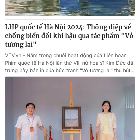
Thị trường 24h
Tấm lòng Việt
VTV4
Vươn mình bằng AI
LHP quốc tế Hà Nội 2024: Thông điệp về
chống biến đổi khí hậu qua tác phẩm "Vỏ
VTV9
VTV8
tương lai"
VTV.vn - Nằm trong chuỗi hoạt động của Liên hoan
Liên hệ tòa soạn
English
Phim quốc tế Hà Nội lần thứ VII, nữ họa sĩ Kim Đức đã
trưng bày bản in của bức tranh "Vỏ tương lai" thu hút...
THỜI BÁO VTV
Theo dõi báo trên
Cơ quan chủ quản:
Đài Truyền hình Việt Nam
Cơ quan báo chí:
Thời báo VTV