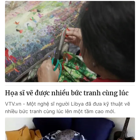
Họa sĩ vẽ được nhiều bức tranh cùng lúc
VTV.vn - Một nghệ sĩ người Libya đã đưa kỹ thuật vẽ
nhiều bức tranh cùng lúc lên một tầm cao mới.