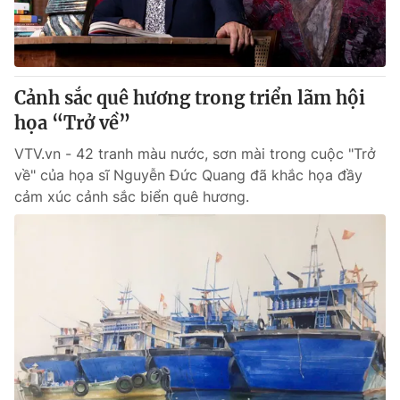
Giao lưu trực tuyến
Sản phẩm
Lịch phát sóng
Thị trường
Tư vấn
Cảnh sắc quê hương trong triển lãm hội
Chuyên mục khác
họa “Trở về”
Emagazine
Podcast
VTV.vn - 42 tranh màu nước, sơn mài trong cuộc "Trở
về" của họa sĩ Nguyễn Đức Quang đã khắc họa đầy
cảm xúc cảnh sắc biển quê hương.
Photo
Infographic
Video
Shorts video
VTV Money
VTV Thể thao
VTV Sức khoẻ
Bất động sản