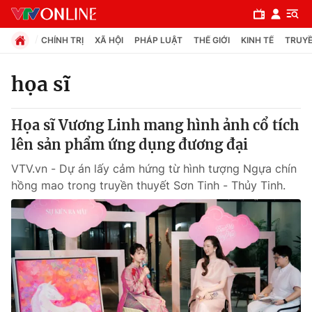
CHÍNH TRỊ
XÃ HỘI
PHÁP LUẬT
THẾ GIỚI
KINH TẾ
TRUYỀ
họa sĩ
Chuyên mục
Họa sĩ Vương Linh mang hình ảnh cổ tích
Chính trị
lên sản phẩm ứng dụng đương đại
VTV.vn - Dự án lấy cảm hứng từ hình tượng Ngựa chín
Xã hội
hồng mao trong truyền thuyết Sơn Tinh - Thủy Tinh.
Pháp luật
Y tế
Thế giới