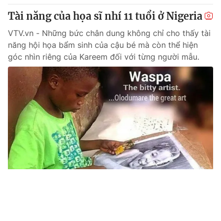
Tài năng của họa sĩ nhí 11 tuổi ở Nigeria
VTV.vn - Những bức chân dung không chỉ cho thấy tài
năng hội họa bẩm sinh của cậu bé mà còn thể hiện
góc nhìn riêng của Kareem đối với từng người mẫu.
Bức chân dung đầy mê hoặc được tạo ra từ
Tin mới
Video
Live
Emagazine
Trang chủ