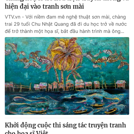
hiện đại vào tranh sơn mài
VTV.vn - Với niềm đam mê nghệ thuật sơn mài, chàng
trai 29 tuổi Chu Nhật Quang đã đi du học trở về nước
để trở thành một họa sĩ, bắt đầu hành trình mà ông...
Khởi động cuộc thi sáng tác truyện tranh
cho họa sĩ Việt