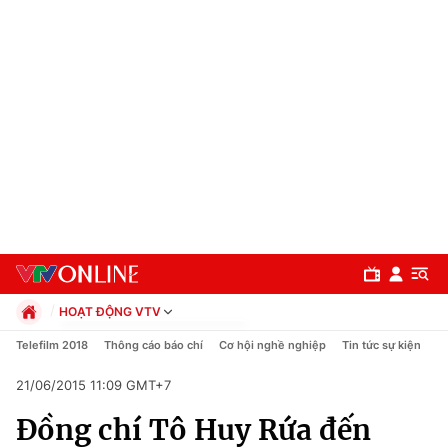
HOẠT ĐỘNG VTV
Chính trị
Telefilm 2018
Thông cáo báo chí
Cơ hội nghề nghiệp
Tin tức sự kiện
Xã hội
21/06/2015 11:09 GMT+7
Pháp luật
Chuyên mục
Kinh tế
Đồng chí Tô Huy Rứa đến
Thể thao