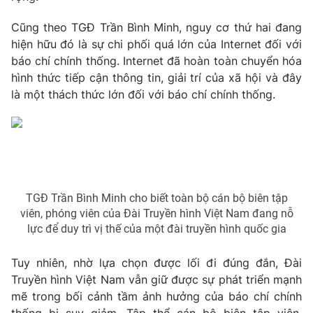
Photo
Infographic
Cũng theo TGĐ Trần Bình Minh, nguy cơ thứ hai đang
hiện hữu đó là sự chi phối quá lớn của Internet đối với
báo chí chính thống. Internet đã hoàn toàn chuyển hóa
Video
Shorts video
hình thức tiếp cận thông tin, giải trí của xã hội và đây
là một thách thức lớn đối với báo chí chính thống.
VTV Money
VTV Thể thao
VTV Sức khoẻ
Bất động sản
Thị trường 24h
Tấm lòng Việt
TGĐ Trần Bình Minh cho biết toàn bộ cán bộ biên tập
viên, phóng viên của Đài Truyền hình Việt Nam đang nỗ
VTV4
Vươn mình bằng AI
lực để duy trì vị thế của một đài truyền hình quốc gia
Tuy nhiên, nhờ lựa chọn được lối đi đúng đắn, Đài
VTV9
VTV8
Truyền hình Việt Nam vẫn giữ được sự phát triển mạnh
mẽ trong bối cảnh tầm ảnh hưởng của báo chí chính
Liên hệ tòa soạn
English