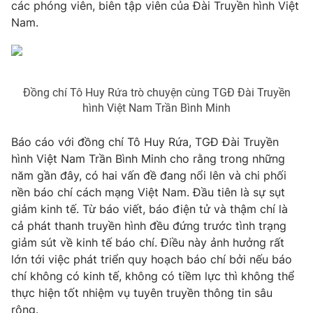
Phim VTV
các phóng viên, biên tập viên của Đài Truyền hình Việt
Giải trí
Nam.
Hậu trường
Điện ảnh
Đời sống
Nhân vật
Âm nhạc
Du lịch
Khán giả
Đồng chí Tô Huy Rứa trò chuyện cùng TGĐ Đài Truyền
Giáo dục
Sao
hình Việt Nam Trần Bình Minh
Làm đẹp
Giải sao mai
Tuyển sinh
Công nghệ
Chất lượng cuộc sống
Báo cáo với đồng chí Tô Huy Rứa, TGĐ Đài Truyền
Học trực tuyến
hình Việt Nam Trần Bình Minh cho rằng trong những
Hitech Công nghệ tương lai
năm gần đây, có hai vấn đề đang nổi lên và chi phối
Giao lưu trực tuyến
nền báo chí cách mạng Việt Nam. Đầu tiên là sự sụt
Sản phẩm
giảm kinh tế. Từ báo viết, báo điện tử và thậm chí là
Lịch phát sóng
Thị trường
cả phát thanh truyền hình đều đứng trước tình trạng
giảm sút về kinh tế báo chí. Điều này ảnh hưởng rất
Tư vấn
lớn tới việc phát triển quy hoạch báo chí bởi nếu báo
Chuyên mục khác
chí không có kinh tế, không có tiềm lực thì không thể
thực hiện tốt nhiệm vụ tuyên truyền thông tin sâu
Emagazine
Podcast
rộng.