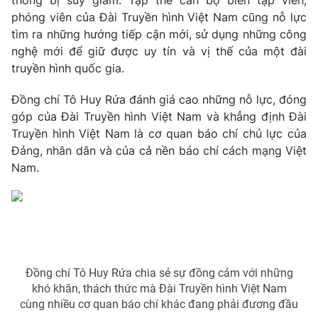
thống bị suy giảm. Tập thể cán bộ biên tập viên,
phóng viên của Đài Truyền hình Việt Nam cũng nỗ lực
tìm ra những hướng tiếp cận mới, sử dụng những công
nghệ mới để giữ được uy tín và vị thế của một đài
truyền hình quốc gia.
THỜI BÁO VTV
Đồng chí Tô Huy Rứa đánh giá cao những nỗ lực, đóng
Theo dõi báo trên
góp của Đài Truyền hình Việt Nam và khẳng định Đài
Truyền hình Việt Nam là cơ quan báo chí chủ lực của
Đảng, nhân dân và của cả nền báo chí cách mạng Việt
Cơ quan chủ quản:
Đài Truyền hình Việt Nam
Nam.
Cơ quan báo chí:
Thời báo VTV
Giấy phép hoạt động báo in và báo điện tử số 483/GP-BTTTT
cấp ngày 29/12/2023
Tổng Biên tập:
Vũ Thanh Thủy
Phó Tổng Biên tập:
Nguyễn Thị Mỹ Hạnh, Phạm Quốc Thắng,
Nguyễn Trọng Ninh
Đồng chí Tô Huy Rứa chia sẻ sự đồng cảm với những
Tổng đài VTV:
024.38 355 931 - 024.38 355 932
khó khăn, thách thức mà Đài Truyền hình Việt Nam
Ðiện thoại Thời báo VTV:
024.66 897 897
cùng nhiều cơ quan báo chí khác đang phải đương đầu