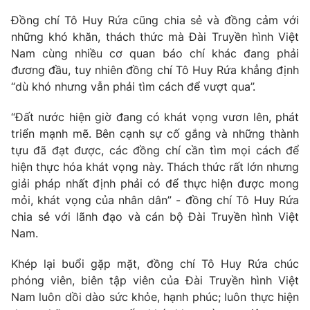
Email:
toasoan@vtv.vn
Đồng chí Tô Huy Rứa cũng chia sẻ và đồng cảm với
Liên hệ quảng cáo:
024-7300.7108
những khó khăn, thách thức mà Đài Truyền hình Việt
Nam cùng nhiều cơ quan báo chí khác đang phải
đương đầu, tuy nhiên đồng chí Tô Huy Rứa khẳng định
“dù khó nhưng vẫn phải tìm cách để vượt qua”.
“Đất nước hiện giờ đang có khát vọng vươn lên, phát
triển mạnh mẽ. Bên cạnh sự cố gắng và những thành
tựu đã đạt được, các đồng chí cần tìm mọi cách để
hiện thực hóa khát vọng này. Thách thức rất lớn nhưng
giải pháp nhất định phải có để thực hiện được mong
mỏi, khát vọng của nhân dân” - đồng chí Tô Huy Rứa
® Cấm sao chép dưới mọi hình thức nếu không có sự chấp
chia sẻ với lãnh đạo và cán bộ Đài Truyền hình Việt
thuận bằng văn bản. Ghi rõ nguồn VTV.vn khi phát hành lại
Nam.
thông tin từ website này.
Khép lại buổi gặp mặt, đồng chí Tô Huy Rứa chúc
phóng viên, biên tập viên của Đài Truyền hình Việt
Nam luôn dồi dào sức khỏe, hạnh phúc; luôn thực hiện