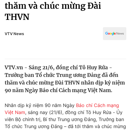
Chính trị
thăm và chúc mừng Đài
Truyền hình
THVN
Văn hóa - Giải trí
Xã hội
Y tế
Đời sống
VTV News
Pháp luật
Công nghệ
Giáo dục
Y tế
VTV.vn - Sáng 21/6, đồng chí Tô Huy Rứa -
Thế giới
Trưởng ban Tổ chức Trung ương Đảng đã đến
Tin tức
thăm và chúc mừng Đài THVN nhân dịp kỷ niệm
Kinh tế
90 năm Ngày Báo chí Cách mạng Việt Nam.
Thế giới đó đây
Tài chính
Dữ liệu và đời sống
Câu chuyện quốc tế
Nhân dịp kỷ niệm 90 năm Ngày
Báo chí Cách mạng
Thị trường
Việt Nam
, sáng nay (21/6), đồng chí Tô Huy Rứa - Ủy
viên Bộ chính trị, Bí thư Trung ương Đảng, Trưởng ban
Truyền hình
Góc doanh nghiệp
Tổ chức Trung ương Đảng – đã tới thăm và chúc mừng