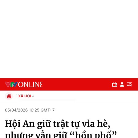
XÃ HỘI
Chính trị
05/04/2026 16:25 GMT+7
Xã hội
Hội An giữ trật tự vỉa hè,
Pháp luật
Chuyên mục
Kinh tế
nhưng vẫn giữ “hồn phố”
Thể thao