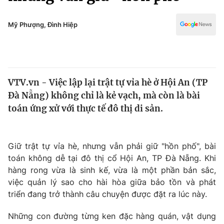
Chính trị
Truyền hình
Văn hóa - Giải trí
Mỹ Phượng, Đình Hiệp
Xã hội
Y tế
Đời sống
Pháp luật
Công nghệ
Giáo dục
VTV.vn - Việc lập lại trật tự vỉa hè ở Hội An (TP
Y tế
Đà Nẵng) không chỉ là kẻ vạch, mà còn là bài
toán ứng xử với thực tế đô thị di sản.
Thế giới
Tin tức
Giữ trật tự vỉa hè, nhưng vẫn phải giữ "hồn phố", bài
Kinh tế
toán không dễ tại đô thị cổ Hội An, TP Đà Nẵng. Khi
Thế giới đó đây
Tài chính
hàng rong vừa là sinh kế, vừa là một phần bản sắc,
Dữ liệu và đời sống
Câu chuyện quốc tế
việc quản lý sao cho hài hòa giữa bảo tồn và phát
Thị trường
triển đang trở thành câu chuyện được đặt ra lúc này.
Truyền hình
Góc doanh nghiệp
Những con đường từng ken đặc hàng quán, vật dụng