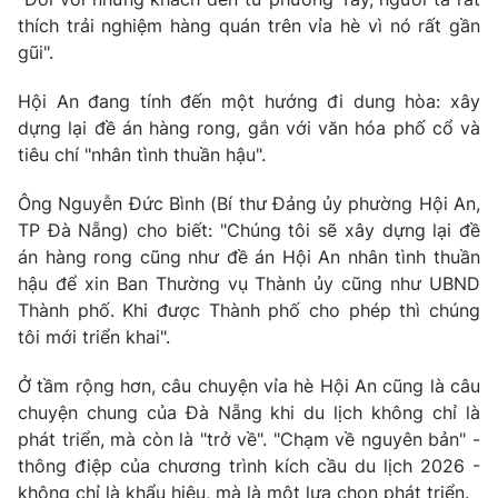
thích trải nghiệm hàng quán trên vỉa hè vì nó rất gần
gũi".
Hội An đang tính đến một hướng đi dung hòa: xây
THỜI BÁO VTV
dựng lại đề án hàng rong, gắn với văn hóa phố cổ và
tiêu chí "nhân tình thuần hậu".
Ông Nguyễn Đức Bình (Bí thư Đảng ủy phường Hội An,
Theo dõi báo trên
TP Đà Nẵng) cho biết: "Chúng tôi sẽ xây dựng lại đề
án hàng rong cũng như đề án Hội An nhân tình thuần
Cơ quan chủ quản:
Đài Truyền hình Việt Nam
hậu để xin Ban Thường vụ Thành ủy cũng như UBND
Thành phố. Khi được Thành phố cho phép thì chúng
Cơ quan báo chí:
Thời báo VTV
tôi mới triển khai".
Giấy phép hoạt động báo in và báo điện tử số 483/GP-BTTTT
cấp ngày 29/12/2023
Ở tầm rộng hơn, câu chuyện vỉa hè Hội An cũng là câu
Tổng Biên tập:
Vũ Thanh Thủy
chuyện chung của Đà Nẵng khi du lịch không chỉ là
Phó Tổng Biên tập:
Nguyễn Thị Mỹ Hạnh, Phạm Quốc Thắng,
phát triển, mà còn là "trở về". "Chạm về nguyên bản" -
Nguyễn Trọng Ninh
thông điệp của chương trình kích cầu du lịch 2026 -
Tổng đài VTV:
024.38 355 931 - 024.38 355 932
không chỉ là khẩu hiệu, mà là một lựa chọn phát triển.