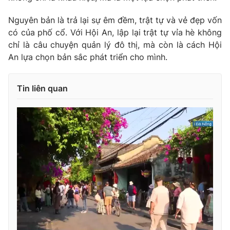
Ðiện thoại Thời báo VTV:
024.66 897 897
Nguyên bản là trả lại sự êm đềm, trật tự và vẻ đẹp vốn
Email:
toasoan@vtv.vn
có của phố cổ. Với Hội An, lập lại trật tự vỉa hè không
Liên hệ quảng cáo:
024-7300.7108
chỉ là câu chuyện quản lý đô thị, mà còn là cách Hội
An lựa chọn bản sắc phát triển cho mình.
Tin liên quan
® Cấm sao chép dưới mọi hình thức nếu không có sự chấp
thuận bằng văn bản. Ghi rõ nguồn VTV.vn khi phát hành lại
thông tin từ website này.