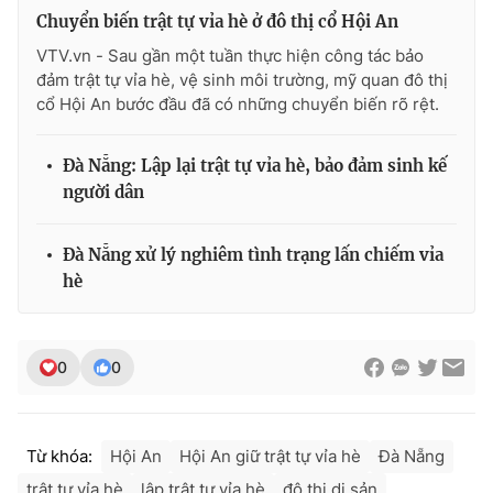
Chuyển biến trật tự vỉa hè ở đô thị cổ Hội An
VTV.vn - Sau gần một tuần thực hiện công tác bảo
đảm trật tự vỉa hè, vệ sinh môi trường, mỹ quan đô thị
cổ Hội An bước đầu đã có những chuyển biến rõ rệt.
Đà Nẵng: Lập lại trật tự vỉa hè, bảo đảm sinh kế
người dân
Đà Nẵng xử lý nghiêm tình trạng lấn chiếm vỉa
hè
0
0
Từ khóa:
Hội An
Hội An giữ trật tự vỉa hè
Đà Nẵng
trật tự vỉa hè
lập trật tự vỉa hè
đô thị di sản