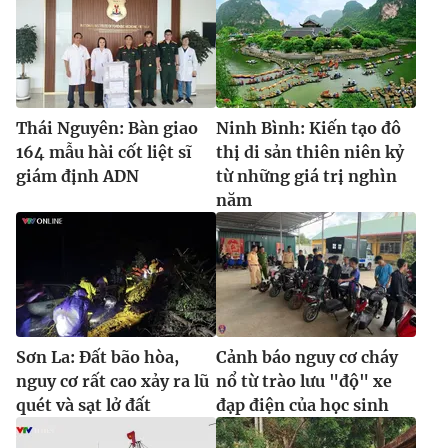
Thái Nguyên: Bàn giao
Ninh Bình: Kiến tạo đô
164 mẫu hài cốt liệt sĩ
thị di sản thiên niên kỷ
giám định ADN
từ những giá trị nghìn
năm
Sơn La: Đất bão hòa,
Cảnh báo nguy cơ cháy
nguy cơ rất cao xảy ra lũ
nổ từ trào lưu "độ" xe
quét và sạt lở đất
đạp điện của học sinh