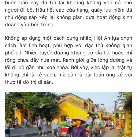
Phim VTV
buôn bán nay đã trả lại khoảng không vốn có cho
Giải trí
người đi bộ. Hầu hết các cửa hàng, quầy lưu niệm đã
Hậu trường
chủ động sắp xếp lại không gian, đưa hoạt động kinh
Điện ảnh
Đời sống
doanh vào bên trong.
Nhân vật
Âm nhạc
Du lịch
Không áp dụng một cách cứng nhắc, Hội An lựa chọn
Khán giả
Giáo dục
Sao
cách làm linh hoạt, phù hợp với đặc thù không gian
Làm đẹp
Giải sao mai
phố cổ. Nhiều tuyến đường không có vỉa hè, hoặc chỉ
Tuyển sinh
Công nghệ
rộng chưa đầy nửa mét. Ranh giới giữa lòng đường và
Chất lượng cuộc sống
Học trực tuyến
lối đi bộ gần như xóa nhòa. Bởi vậy, việc lập lại trật tự
Hitech Công nghệ tương lai
không chỉ là kẻ vạch, mà còn là bài toán ứng xử với
Giao lưu trực tuyến
thực tế đô thị di sản.
Sản phẩm
Lịch phát sóng
Thị trường
Tư vấn
Chuyên mục khác
Emagazine
Podcast