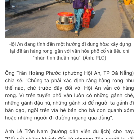
Photo
Infographic
Video
Shorts video
Hội An đang tính đến một hướng đi dung hòa: xây dựng
VTV Money
VTV Thể thao
lại đề án hàng rong, gắn với văn hóa phố cổ và tiêu chí
"nhân tình thuần hậu". (Ảnh: PLO)
VTV Sức khoẻ
Bất động sản
Ông Trần Hoàng Phước (phường Hội An, TP Đà Nẵng)
chia sẻ: "Chúng ta phải xác định rằng hàng rong như
Thị trường 24h
Tấm lòng Việt
thế nào, chứ trước đây đối với Hội An vẫn có hàng
rong. Vì trên tuyến phố vẫn luôn có những gánh chè,
VTV4
Vươn mình bằng AI
những gánh đậu hũ, những gánh xí để người ta gánh đi
bán dạo, ngồi trên vỉa hè bán cho bà con quanh xóm
hoặc những người đi đường ngang qua dùng".
VTV9
VTV8
Anh Lê Trần Nam (hướng dẫn viên du lịch) cho hay:
Liên hệ tòa soạn
English
"Đối với những khách đến từ phương Tây, người ta rất