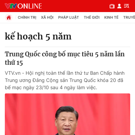
CHÍNH TRỊ
XÃ HỘI
PHÁP LUẬT
THẾ GIỚI
KINH TẾ
TRUYỀ
kế hoạch 5 năm
Chuyên mục
Trung Quốc công bố mục tiêu 5 năm lần
Chính trị
thứ 15
VTV.vn - Hội nghị toàn thể lần thứ tư Ban Chấp hành
Xã hội
Trung ương Đảng Cộng sản Trung Quốc khóa 20 đã
bế mạc ngày 23/10 sau 4 ngày làm việc.
Pháp luật
Y tế
Thế giới