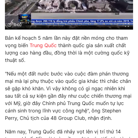
Phim VTV
Giải trí
Hậu trường
Điện ảnh
Đời sống
0:00
Nhân vật
Âm nhạc
Du lịch
Bản kế hoạch 5 năm lần này đặt nền móng cho tham
Khán giả
Giáo dục
Sao
vọng biến
Trung Quốc
thành quốc gia sản xuất chất
Làm đẹp
Giải sao mai
lượng cao hàng đầu, đồng thời là một cường quốc kỹ
Tuyển sinh
Công nghệ
thuật số.
Chất lượng cuộc sống
Học trực tuyến
Hitech Công nghệ tương lai
"Nếu một đất nước bước vào cuộc đàm phán thương
Giao lưu trực tuyến
mại mà lại phụ thuộc vào quốc gia khác thì chắc chắn
Sản phẩm
sẽ gặp khó khăn. Vì vậy không có gì ngạc nhiên khi
Lịch phát sóng
sau tất cả sự kiện gần đây như cuộc chiến thương mại
Thị trường
với Mỹ, giờ đây Chính phủ Trung Quốc muốn tự lực
Tư vấn
cánh sinh trong lĩnh vực công nghệ", ông Stephen
Perry, Chủ tịch của 48 Group Club, nhận định.
Chuyên mục khác
Emagazine
Podcast
Năm nay, Trung Quốc đã nhảy vọt lên vị trí thứ 14