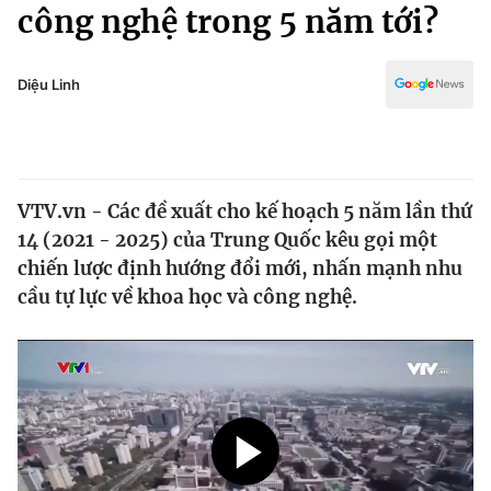
Chính trị
công nghệ trong 5 năm tới?
Truyền hình
Văn hóa - Giải trí
Xã hội
Y tế
Diệu Linh
Đời sống
Pháp luật
Công nghệ
Giáo dục
Y tế
VTV.vn - Các đề xuất cho kế hoạch 5 năm lần thứ
14 (2021 - 2025) của Trung Quốc kêu gọi một
Thế giới
chiến lược định hướng đổi mới, nhấn mạnh nhu
cầu tự lực về khoa học và công nghệ.
Tin tức
Kinh tế
Thế giới đó đây
Tài chính
Dữ liệu và đời sống
Câu chuyện quốc tế
Thị trường
Truyền hình
Góc doanh nghiệp