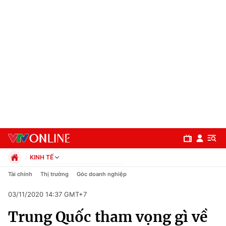
KINH TẾ
Chính trị
Tài chính
Thị trường
Góc doanh nghiệp
Xã hội
03/11/2020 14:37 GMT+7
Pháp luật
Chuyên mục
Kinh tế
Trung Quốc tham vọng gì về
Thể thao