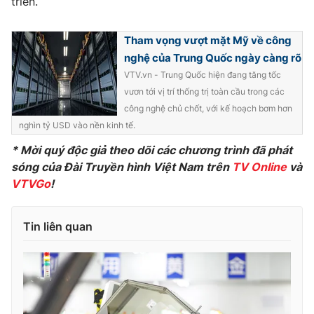
triển.
Ðiện thoại Thời báo VTV:
024.66 897 897
Email:
toasoan@vtv.vn
Tham vọng vượt mặt Mỹ về công
Liên hệ quảng cáo:
024-7300.7108
nghệ của Trung Quốc ngày càng rõ
VTV.vn - Trung Quốc hiện đang tăng tốc
vươn tới vị trí thống trị toàn cầu trong các
công nghệ chủ chốt, với kế hoạch bơm hơn
nghìn tỷ USD vào nền kinh tế.
* Mời quý độc giả theo dõi các chương trình đã phát
sóng của Đài Truyền hình Việt Nam trên
TV Online
và
VTVGo
!
Tin liên quan
® Cấm sao chép dưới mọi hình thức nếu không có sự chấp
thuận bằng văn bản. Ghi rõ nguồn VTV.vn khi phát hành lại
thông tin từ website này.