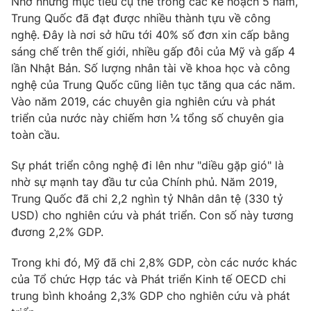
Nhờ những mục tiêu cụ thể trong các kế hoạch 5 năm,
Trung Quốc đã đạt được nhiều thành tựu về công
nghệ. Đây là nơi sở hữu tới 40% số đơn xin cấp bằng
sáng chế trên thế giới, nhiều gấp đôi của Mỹ và gấp 4
THỜI BÁO VTV
lần Nhật Bản. Số lượng nhân tài về khoa học và công
nghệ của Trung Quốc cũng liên tục tăng qua các năm.
Vào năm 2019, các chuyên gia nghiên cứu và phát
triển của nước này chiếm hơn ¼ tổng số chuyên gia
Theo dõi báo trên
toàn cầu.
Sự phát triển công nghệ đi lên như "diều gặp gió" là
Cơ quan chủ quản:
Đài Truyền hình Việt Nam
nhờ sự mạnh tay đầu tư của Chính phủ. Năm 2019,
Cơ quan báo chí:
Thời báo VTV
Trung Quốc đã chi 2,2 nghìn tỷ Nhân dân tệ (330 tỷ
Giấy phép hoạt động báo in và báo điện tử số 483/GP-BTTTT
USD) cho nghiên cứu và phát triển. Con số này tương
cấp ngày 29/12/2023
đương 2,2% GDP.
Tổng Biên tập:
Vũ Thanh Thủy
Trong khi đó, Mỹ đã chi 2,8% GDP, còn các nước khác
Phó Tổng Biên tập:
Nguyễn Thị Mỹ Hạnh, Phạm Quốc Thắng,
của Tổ chức Hợp tác và Phát triển Kinh tế OECD chi
Nguyễn Trọng Ninh
trung bình khoảng 2,3% GDP cho nghiên cứu và phát
Tổng đài VTV:
024.38 355 931 - 024.38 355 932