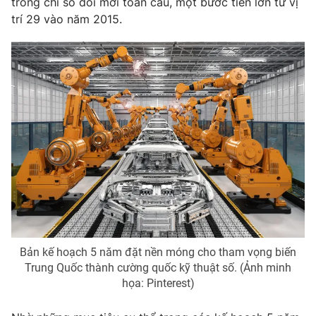
trong chỉ số đổi mới toàn cầu, một bước tiến lớn từ vị
trí 29 vào năm 2015.
Photo
Infographic
Video
Shorts video
VTV Money
VTV Thể thao
VTV Sức khoẻ
Bất động sản
Thị trường 24h
Tấm lòng Việt
VTV4
Vươn mình bằng AI
Bản kế hoạch 5 năm đặt nền móng cho tham vọng biến
Trung Quốc thành cường quốc kỹ thuật số. (Ảnh minh
VTV9
VTV8
họa: Pinterest)
Liên hệ tòa soạn
English