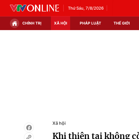
Thứ Sáu, 7/8/2026
CHÍNH TRỊ
XÃ HỘI
PHÁP LUẬT
THẾ GIỚI
Chính trị
Xã hội
Thế giới
Kinh tế
Tin tức
Tài chính
Thế giới đó đây
Thị trường
Câu chuyện quốc tế
Góc doanh nghiệp
Dữ liệu và đời sống
Xã hội
Khi thiên tai không c