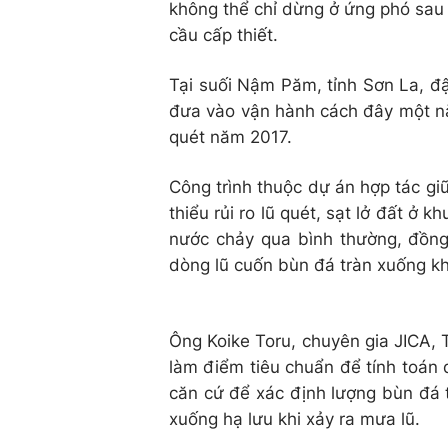
không thể chỉ dừng ở ứng phó sau 
cầu cấp thiết.
Tại suối Nậm Păm, tỉnh Sơn La, đ
đưa vào vận hành cách đây một năm
quét năm 2017.
Công trình thuộc dự án hợp tác g
thiểu rủi ro lũ quét, sạt lở đất ở 
nước chảy qua bình thường, đồng 
dòng lũ cuốn bùn đá tràn xuống kh
Ông Koike Toru, chuyên gia JICA,
làm điểm tiêu chuẩn để tính toán 
căn cứ để xác định lượng bùn đá 
xuống hạ lưu khi xảy ra mưa lũ.