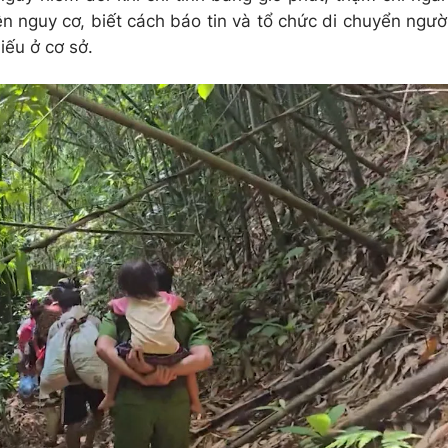
ện nguy cơ, biết cách báo tin và tổ chức di chuyển ngườ
iếu ở cơ sở.