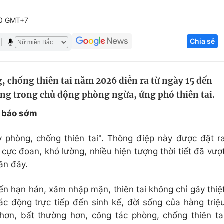
Góc ảnh
00 GMT+7
Chia sẻ
Giáo dục
Công nghệ
Tuyển sinh
Hitech Công ng
, chống thiên tai năm 2026 diễn ra từ ngày 15 đến
Học trực tuyến
Sản phẩm
ng trong chủ động phòng ngừa, ứng phó thiên tai.
g
Thị trường
h báo sớm
Tư vấn
 phòng, chống thiên tai". Thông điệp này được đặt r
 cực đoan, khó lường, nhiều hiện tượng thời tiết đã vượ
ần đây.
ến hạn hán, xâm nhập mặn, thiên tai không chỉ gây thiệ
ác động trực tiếp đến sinh kế, đời sống của hàng triệ
hơn, bất thường hơn, công tác phòng, chống thiên ta