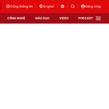
Cổng thông tin
English
Đăng nhập
CÔNG NGHỆ
GIÁO DỤC
VIDEO
PODCAST
VTV Money
VTV Thể thao
VTV Sức khoẻ
Bất động sản
Thị trường 24h
Tấm lòng Việt
Vươn mình bằng AI
VTV4
VTV8
VTV9
Lịch phát sóng
Giao lưu trực tuyến
Sự kiện