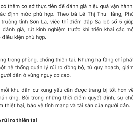
 có thêm cơ sở thực tiễn để đánh giá hiệu quả vận hành
 các định mức phù hợp. Theo bà Lê Thị Thu Hằng, Ph
rường tỉnh Sơn La, việc thí điểm đập Sa-bô số 5 giú
 đánh giá, rút kinh nghiệm trước khi triển khai các m
ó điều kiện phù hợp.
ng trong phòng, chống thiên tai. Nhưng hạ tầng chỉ phá
ột hệ thống quản lý rủi ro đồng bộ, từ quy hoạch, giá
người dân ở vùng nguy cơ cao.
, mỗi khu dân cư xung yếu cần được trang bị tốt hơn v
hản ứng. Bởi trong những thời điểm quyết định, sự ch
 thiệt hại, bảo vệ tính mạng và tài sản của người dân.
ủi ro thiên tai