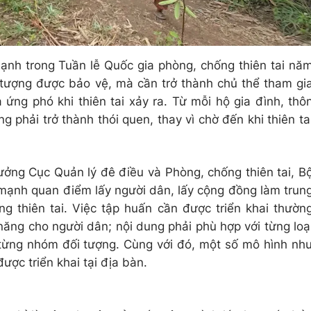
nh trong Tuần lễ Quốc gia phòng, chống thiên tai nă
 tượng được bảo vệ, mà cần trở thành chủ thể tham gi
ứng phó khi thiên tai xảy ra. Từ mỗi hộ gia đình, thô
g phải trở thành thói quen, thay vì chờ đến khi thiên ta
ởng Cục Quản lý đê điều và Phòng, chống thiên tai, B
mạnh quan điểm lấy người dân, lấy cộng đồng làm trun
g thiên tai. Việc tập huấn cần được triển khai thườn
ăng cho người dân; nội dung phải phù hợp với từng loạ
à từng nhóm đối tượng. Cùng với đó, một số mô hình nh
ợc triển khai tại địa bàn.