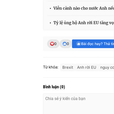
Viễn cảnh nào cho nước Anh nếu
Tỷ lệ ủng hộ Anh rời EU tăng vọ
0
0
Bài đọc hay? Thả t
Từ khóa:
Brexit
Anh rời EU
nguy cơ
Bình luận
(
0
)