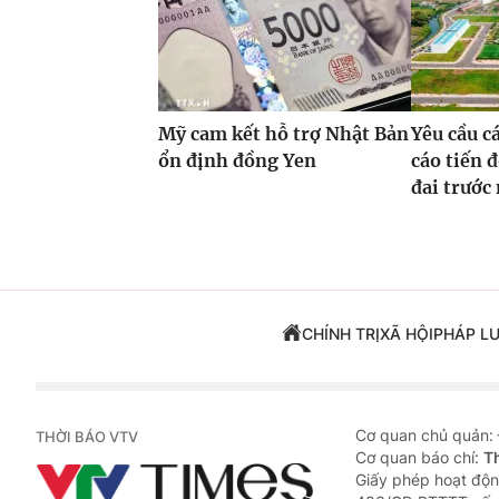
Mỹ cam kết hỗ trợ Nhật Bản
Yêu cầu c
ổn định đồng Yen
cáo tiến đ
đai trước
CHÍNH TRỊ
XÃ HỘI
PHÁP L
Cơ quan chủ quản:
THỜI BÁO VTV
Cơ quan báo chí:
T
Giấy phép hoạt độn