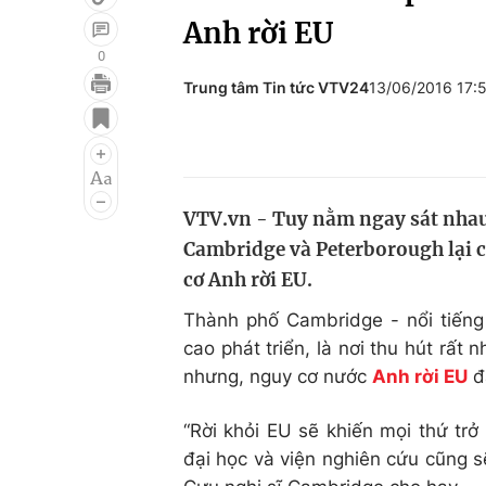
Anh rời EU
0
Trung tâm Tin tức VTV24
13/06/2016 17:
Giải trí
Đời sống
Điện ảnh
Du lịch
Âm nhạc
Làm đẹp
VTV.vn - Tuy nằm ngay sát nhau
Sao
Chất lượng cuộc sốn
Cambridge và Peterborough lại 
cơ Anh rời EU.
Thành phố Cambridge - nổi tiếng
cao phát triển, là nơi thu hút rất
nhưng, nguy cơ nước
Anh rời EU
đa
“Rời khỏi EU sẽ khiến mọi thứ tr
đại học và viện nghiên cứu cũng sẽ