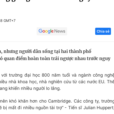
Góc ảnh
58 GMT+7
Giáo dục
Công nghệ
Chia sẻ
Tuyển sinh
Hitech Công ng
Học trực tuyến
Sản phẩm
, nhưng người dân sống tại hai thành phố
g
Thị trường
có quan điểm hoàn toàn trái ngược nhau trước nguy
Tư vấn
 với trường đại học 800 năm tuổi và ngành công ngh
 nhiều nhà khoa học, nhà nghiên cứu từ các nước EU. Th
ng khiến nhiều người lo lắng.
ở nên khó khăn hơn cho Cambridge. Các công ty, trườn
 bị mất đi nhiều nguồn tài trợ” - Tiến sĩ Julian Huppert