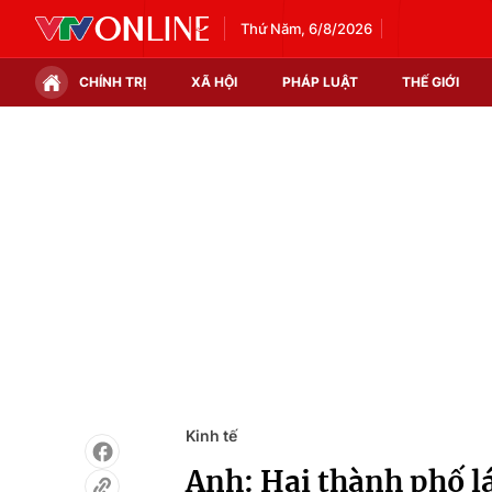
Thứ Năm, 6/8/2026
CHÍNH TRỊ
XÃ HỘI
PHÁP LUẬT
THẾ GIỚI
Chính trị
Xã hội
Thế giới
Kinh tế
Tin tức
Tài chính
Thế giới đó đây
Thị trường
Câu chuyện quốc tế
Góc doanh nghiệp
Dữ liệu và đời sống
Kinh tế
Anh: Hai thành phố lá