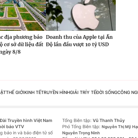
ác địa phương báo
Doanh thu của Apple tại Ấn
ộ cơ sở dữ liệu đất
Độ lần đầu vượt 10 tỷ USD
 ngày 8/8
UẬT
THẾ GIỚI
KINH TẾ
TRUYỀN HÌNH
GIẢI TRÍ
Y TẾ
ĐỜI SỐNG
CÔNG NG
Đài Truyền hình Việt Nam
Tổng Biên tập:
Vũ Thanh Thủy
hời báo VTV
Phó Tổng Biên tập:
Nguyễn Thị Mỹ Hạ
g báo in và báo điện tử số
Nguyễn Trọng Ninh