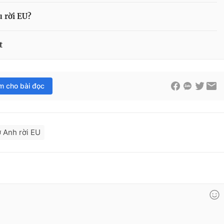
 rời EU?
t
im cho bài đọc
 Anh rời EU