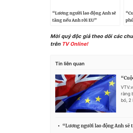
“Lương người lao động Anh sẽ
“Cu
tăng nếu Anh rời EU”
phú
Mời quý độc giả theo dõi các ch
trên
TV Online!
Tin liên quan
“Cuộ
VTV.v
ràng 
bó, 2
“Lương người lao động Anh sẽ 