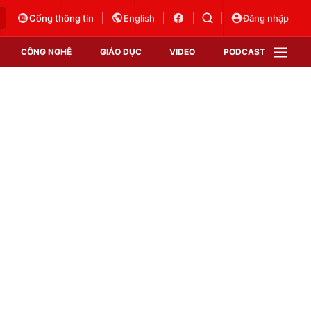
Cổng thông tin
English
Đăng nhập
CÔNG NGHỆ
GIÁO DỤC
VIDEO
PODCAST
VTV Money
VTV Thể thao
VTV Sức khoẻ
Bất động sản
Thị trường 24h
Tấm lòng Việt
Vươn mình bằng AI
VTV4
VTV8
VTV9
Lịch phát sóng
Giao lưu trực tuyến
Sự kiện