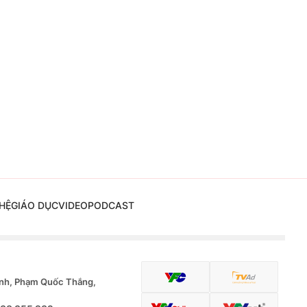
HỆ
GIÁO DỤC
VIDEO
PODCAST
nh, Phạm Quốc Thắng,