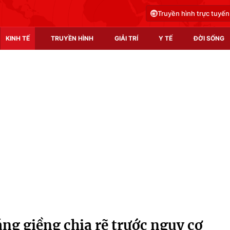
Truyền hình trực tuyến
KINH TẾ
TRUYỀN HÌNH
GIẢI TRÍ
Y TẾ
ĐỜI SỐNG
Pháp luật
Y tế
Truyền hình
Multimedia
Phim VTV
Video
Hậu trường
Shorts video
Nhân vật
Podcast
Khán giả
EMagazine
Giải sao mai
Photo
ng giềng chia rẽ trước nguy cơ
Infographic